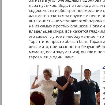
Загнать в угол очередных подонков п
пара пустяков. Ведь не только деньги
кодекс чести и обостренное желание 
дантистов взяться за оружие и нести в
антагонисты не уступают этой парочке
не из самых простых орешков. Пока о
владельцев мира, все кажется гладким
это самое глупое и необдуманное, что
Тарантино просто обязан быть Тарантин
динамита, привязанного к безумной 
момент, если задуматься), он как и п
героям еще один шанс.
2
П
«
С
п
н
м
п