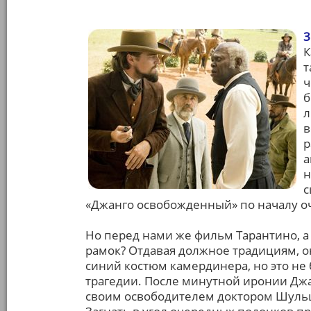
3
К
т
ч
б
л
в
р
а
н
с
«Джанго освобожденный» по началу оч
Но перед нами же фильм Тарантино, а
рамок? Отдавая должное традициям, о
синий костюм камердинера, но это не 
трагедии. После минутной иронии Джан
своим освободителем доктором Шульц