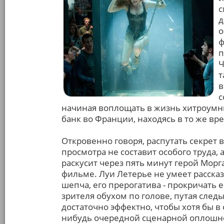
с
д
о
ф
п
Ч
т
в
с
начиная воплощать в жизнь хитроумный
банк во Франции, находясь в то же вре
Откровенно говоря, распутать секрет 
просмотра не составит особого труда, 
раскусит через пять минут герой Мор
фильме. Луи Летерье не умеет расска
шепча, его прерогатива - прокричать е
зрителя обухом по голове, путая следы 
достаточно эффектно, чтобы хотя бы в 
нибудь очередной сценарной оплошно