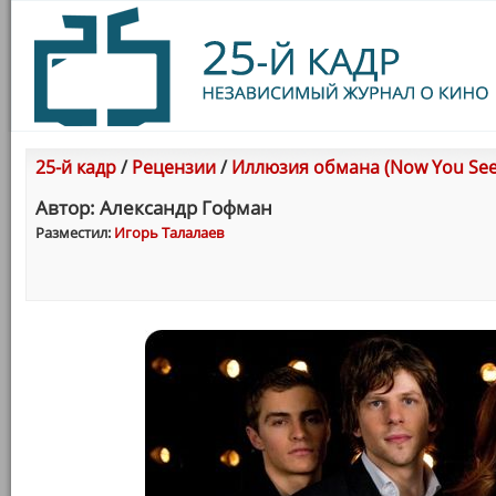
25-й кадр
/
Рецензии
/
Иллюзия обмана (Now You See
Автор: Александр Гофман
Разместил:
Игорь Талалаев