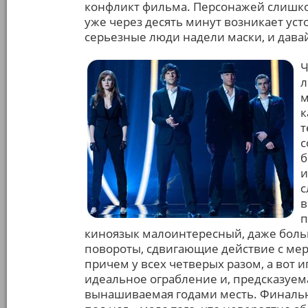
конфликт фильма. Персонажей слишком
уже через десять минут возникает ус
серьезные люди надели маски, и давай
Ч
л
м
к
т
с
б
и
с
в
п
киноязык малоинтересный, даже боль
повороты, сдвигающие действие с мерт
причем у всех четверых разом, а вот и
идеальное ограбление и, предсказуем
вынашиваемая годами месть. Финальн