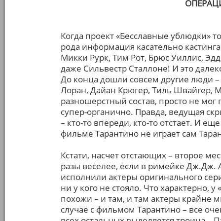
ОПЕРАЦ
Когда проект «Бесславные ублюдки» то
рода информация касательно кастинга
Микки Рурк, Тим Рот, Брюс Уиллис, Эд
даже Сильвестр Сталлоне! И это дале
До конца дошли совсем другие люди – 
Лоран, Дайан Крюгер, Тиль Швайгер, 
разношерстный состав, просто не мог 
супер-органично. Правда, ведущая скри
– кто-то впереди, кто-то отстает. И еще
фильме Тарантино не играет сам Тара
Кстати, насчет отстающих – второе мес
разы веселее, если в римейке Дж.Дж.
исполнили актеры оригинального сери
ни у кого не стояло. Что характерно, у
похожи – и там, и там актеры крайне 
случае с фильмом Тарантино – все оче
всех остальных выделяется троица – П