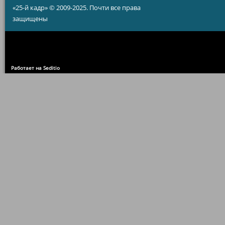
«25-й кадр» © 2009-2025. Почти все права
защищены
Работает на Seditio