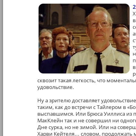
2
Х
в
с
а
с
т
н
п
в
р
сквозит такая легкость, что моментал
удовольствие.
Ну а зрителю доставляет удовольстви
таким, как до встречи с Тайлером в «Б
выспавшимся. Или Брюса Уиллиса из 
МакКлейн так и не совершил ни одног
Дне сурка, но не зимой. Или на сове
Харви Кейтеля… словом, продолжать м