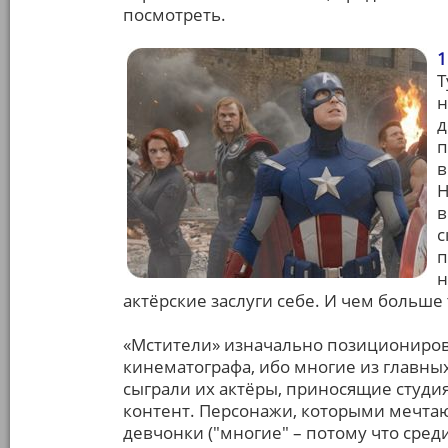
посмотреть.
1
Т
н
д
п
в
Н
в
с
п
н
актёрские заслуги себе. И чем больше 
«Мстители» изначально позиционирова
кинематографа, ибо многие из главны
сыграли их актёры, приносящие студи
контент. Персонажи, которыми мечта
девчонки ("многие" – потому что сре