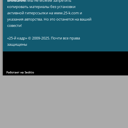
Внимание!
Мы не можем запретить
копировать материалы без установки
активной гиперссылки на www.25-k.com и
указания авторства. Но это останется на вашей
совести!
«25-й кадр» © 2009-2025. Почти все права
защищены
Работает на Seditio