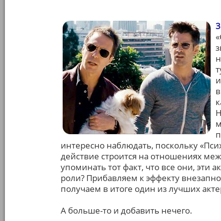
3
«
з
н
т
и
в
к
Н
м
п
интересно наблюдать, поскольку «Псих
действие строится на отношениях меж
упоминать тот факт, что все они, эти 
роли? Прибавляем к эффекту внезапно
получаем в итоге один из лучших акте
А больше-то и добавить нечего.