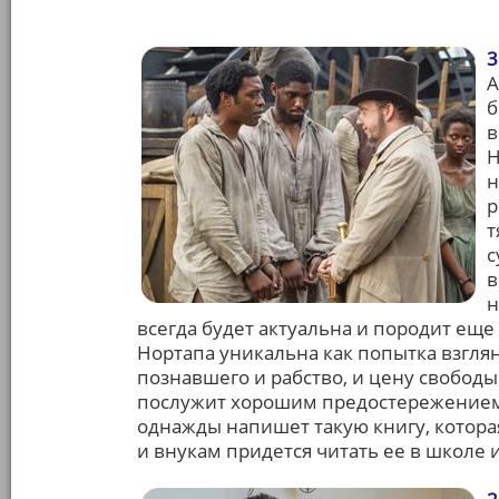
3
А
б
в
Н
н
р
т
с
в
н
всегда будет актуальна и породит ещ
Нортапа уникальна как попытка взглян
познавшего и рабство, и цену свободы
послужит хорошим предостережением. 
однажды напишет такую книгу, котора
и внукам придется читать ее в школе 