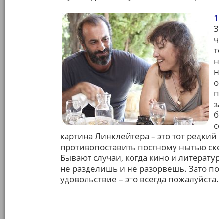
1
З
ч
т
н
н
о
п
з
б
с
картина Линклейтера – это тот редкий
противопоставить постному нытью скеп
Бывают случаи, когда кино и литерату
не разделишь и не разорвешь. Зато по
удовольствие – это всегда пожалуйста.