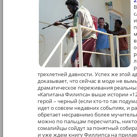
2
В
с
и
п
м
в
о
р
л
р
трехлетней давности. Успех же этой ад
доказывает, что сейчас в моде не вы
драматическое переживания реальных
«Капитана Филипса» выше истории «12
герой – черный (если кто-то так подум
идет о совсем недавних событиях, и р
обретает несравнимо более мучительну
можно по пальцам пересчитать, никто
сомалийцы сойдут за понятный собир
и уже ждем книгу Филлипса на прилав