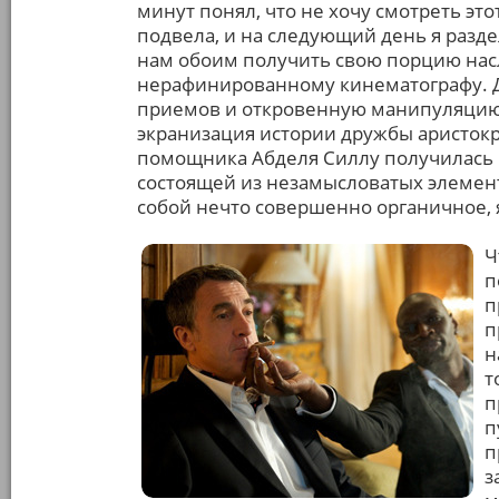
минут понял, что не хочу смотреть эт
подвела, и на следующий день я разд
нам обоим получить свою порцию нас
нерафинированному кинематографу. Д
приемов и откровенную манипуляцию 
экранизация истории дружбы аристокр
помощника Абделя Силлу получилась 
состоящей из незамысловатых элемен
собой нечто совершенно органичное, 
Ч
п
п
п
н
т
п
п
п
з