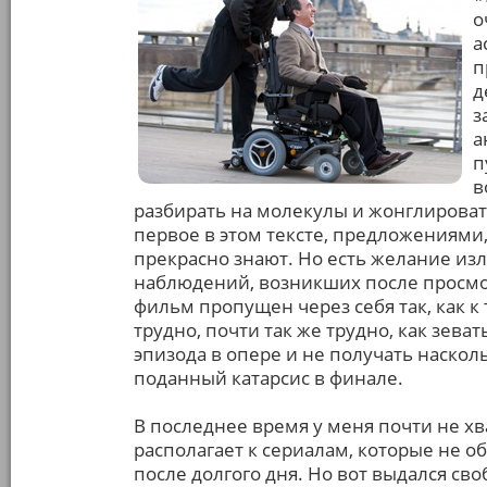
о
а
п
д
з
а
п
в
разбирать на молекулы и жонглирова
первое в этом тексте, предложениями, 
прекрасно знают. Но есть желание из
наблюдений, возникших после просмотр
фильм пропущен через себя так, как к 
трудно, почти так же трудно, как зева
эпизода в опере и не получать наско
поданный катарсис в финале.
В последнее время у меня почти не х
располагает к сериалам, которые не о
после долгого дня. Но вот выдался сво