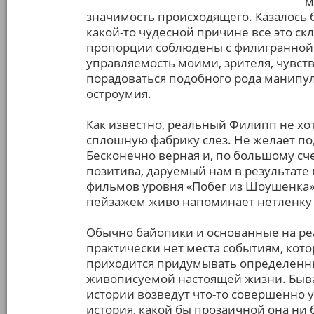
м
значимость происходящего. Казалось б
какой-то чудесной причине все это ск
пропорции соблюдены с филигранной 
управляемость моими, зрителя, чувст
порадоваться подобного рода манипуля
остроумия.
Как известно, реальный Филипп не хот
сплошную фабрику слез. Не желает по
Бесконечно верная и, по большому сч
позитива, даруемый нам в результате
фильмов уровня «Побег из Шоушенка».
пейзажем живо напоминает нетленку 
Обычно байопики и основанные на ре
практически нет места событиям, кото
приходится придумывать определенны
живописуемой настоящей жизни. Быва
истории возведут что-то совершенно у
история, какой бы прозаичной она ни 