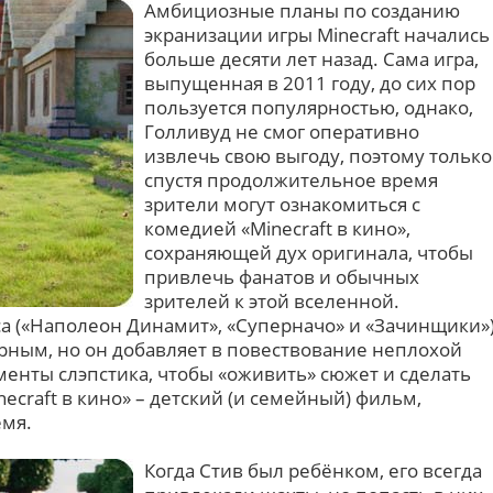
Амбициозные планы по созданию
экранизации игры Minecraft начались
больше десяти лет назад. Сама игра,
выпущенная в 2011 году, до сих пор
пользуется популярностью, однако,
Голливуд не смог оперативно
извлечь свою выгоду, поэтому только
спустя продолжительное время
зрители могут ознакомиться с
комедией «Minecraft в кино»,
сохраняющей дух оригинала, чтобы
привлечь фанатов и обычных
зрителей к этой вселенной.
а («Наполеон Динамит», «Суперначо» и «Зачинщики»
орным, но он добавляет в повествование неплохой
менты слэпстика, чтобы «оживить» сюжет и сделать
ecraft в кино» – детский (и семейный) фильм,
емя.
Когда Стив был ребёнком, его всегда