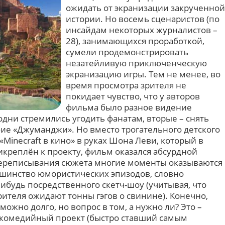
ожидать от экранизации закрученной
истории. Но восемь сценаристов (по
инсайдам некоторых журналистов –
28), занимающихся проработкой,
сумели продемонстрировать
незатейливую приключенческую
экранизацию игры. Тем не менее, во
время просмотра зрителя не
покидает чувство, что у авторов
фильма было разное видение
одни стремились угодить фанатам, вторые – снять
ие «Джуманджи». Но вместо трогательного детского
«Minecraft в кино» в руках Шона Леви, который в
реплён к проекту, фильм оказался абсурдной
 переписывания сюжета многие моменты оказываются
шинство юмористических эпизодов, словно
ибудь посредственного скетч-шоу (учитывая, что
рителя ожидают тонны гэгов о свинине). Конечно,
 можно долго, но вопрос в том, а нужно ли? Это –
 комедийный проект (быстро ставший самым