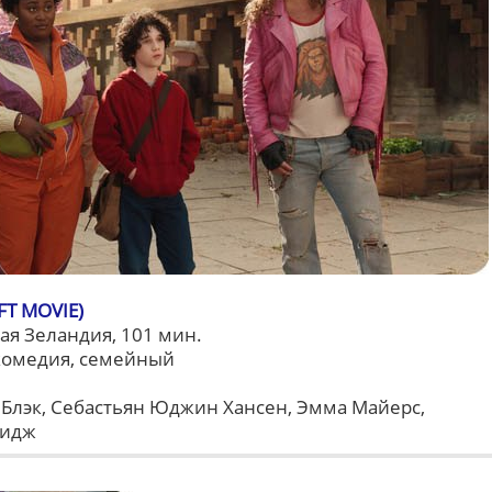
FT MOVIE)
я Зеландия, 101 мин.
комедия, семейный
Блэк, Себастьян Юджин Хансен, Эмма Майерс,
лидж