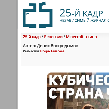
25-й кадр
/
Рецензии
/
Minecraft в кино
Автор: Денис Востродымов
Разместил:
Игорь Талалаев