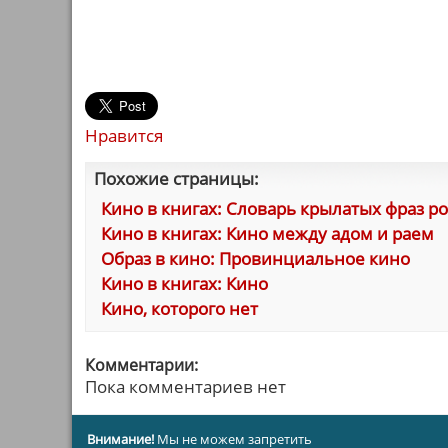
Нравится
Похожие страницы:
Кино в книгах: Словарь крылатых фраз р
Кино в книгах: Кино между адом и раем
Образ в кино: Провинциальное кино
Кино в книгах: Кино
Кино, которого нет
Комментарии:
Пока комментариев нет
Внимание!
Мы не можем запретить