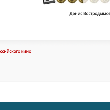
Денис Востродымо
оссийского кино