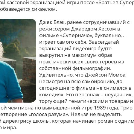
ой кассовой экранизацией игры после «Братьев Супе
 обзаведётся сиквелом.
Джек Блэк, ранее сотрудничавший с
режиссёром Джаредом Хессом в
фильме «Суперначо», буквально…
играет самого себя. Завсегдатай
экранизаций видеоигр будто
выкрутил на максимум образ
практически всех своих героев из
собственной фильмографии.
Удивительно, что Джейсон Момоа,
несмотря на всю самоиронию, до
сегодняшнего фильма не снимался в
комедиях. Его персонаж – неудачник,
торгующий тематическими товарами
ой чемпиона по вымышленной игре 1989 года. Трио
етворение «голоса разума». Нельзя не выделить
директрису школы, которая начинает роман с одни
 мира.