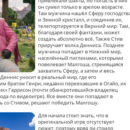
привлекали шахты, но попасть в них
он сумел только в зрелом возрасте.
Там мужчина нашёл Сферу господств
и Земной кристалл, и соединив их,
телепортируется в Верхний мир. Там,
благодаря своей фантазии, может
создать абсолютно всё. Также Стив
приручает волка Денниса. Позднее
мужчина попадает в Нижний мир,
населённый пиглинами, которыми
повелевает Малгоша, стремящаяся
захватить Сферу, а затем и весь
 Деннис уносит в реальный мир, где его
м братом Генри, недавно переехавшие в Огайо, их
ик» Гаррисон (почти обанкротившийся владелец
ода по видеоигре). Все вместе они попадают в
ь со Стивом, решают победить Малгошу.
Для начала стоит знать, что в
оригинальной игре отсутствует
сюжет, поэтому вряд ли стоило