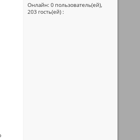
ы
Онлайн: 0 пользователь(ей),
203 гость(ей) :
о