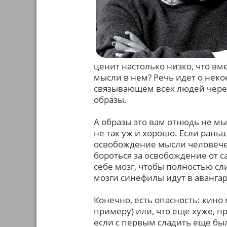
ценит настолько низко, что вм
мысли в нем? Речь идет о нек
связывающем всех людей чере
образы.
А образы это вам отнюдь не мы
не так уж и хорошо. Если ран
освобождение мысли человечес
бороться за освобождение от с
себе мозг, чтобы полностью сл
мозги синефилы идут в аванга
Конечно, есть опасность: кино 
примеру) или, что еще хуже, п
если с первым сладить еще было