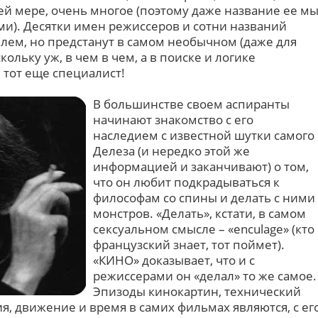
ней мере, очень многое (поэтому даже название ее м
и). Десятки имен режиссеров и сотни названий
лем, но предстанут в самом необычном (даже для
ольку уж, в чем в чем, а в поиске и логике
тот еще специалист!
В большинстве своем аспиранты
начинают знакомство с его
наследием с известной шутки самого
Делеза (и нередко этой же
информацией и заканчивают) о том,
что он любит подкрадываться к
философам со спины и делать с ними
монстров. «Делать», кстати, в самом
сексуальном смысле – «enculage» (кто
французский знает, тот поймет).
«КИНО» доказывает, что и с
режиссерами он «делал» то же самое.
Эпизоды кинокартин, технический
, движение и время в самих фильмах являются, с ег