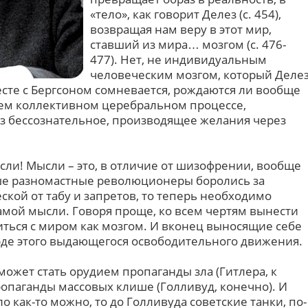
«тело», как говорит Делез (с. 454),
возвращая нам веру в этот мир,
ставший из мира… мозгом (с. 476-
477). Нет, не индивидуальным
человеческим мозгом, который Деле
есте с Бергсоном сомневается, рождаются ли вообще
оем коллективном церебральном процессе,
з бессознательное, производящее желания через
сли! Мысли – это, в отличие от шизофрении, вообще
ьше разномастные революционеры боролись за
кой от табу и запретов, то теперь необходимо
амой мысли. Говоря проще, ко всем чертям вынести
иться с миром как мозгом. И вконец выносящие себе
рде этого выдающегося освободительного движения.
может стать орудием пропаганды зла (Гитлера, к
ропаганды массовых клише (Голливуд, конечно). И
 как-то можно, то до Голливуда советские танки, по-