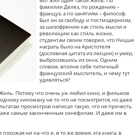
Вот жил один такой Жиль. По
фамилии Делез, по рождению –
француз, а по занятиям – философ.
Был он за свободу и постмодернизм,
за шизофрению как стиль мысли и
революцию как стиль жизни,
студентам своим говорил, что Ницше
насрать было на Аристотеля
(дословная цитата из лекции) и умер,
выбросившись из окна. Одним
словом, вполне себе типичный
французский мыслитель, и чему тут
удивляться?
 Жиль. Потому что очень уж любил кино, и фильмов
 одному киноману не то что не посмотрится, но даже
ультатам просмотров написал такую, что не прочесть
. Даже самым законченным синефилам. И даже им в
похожая ни на что и, в то же время, эта книга, в