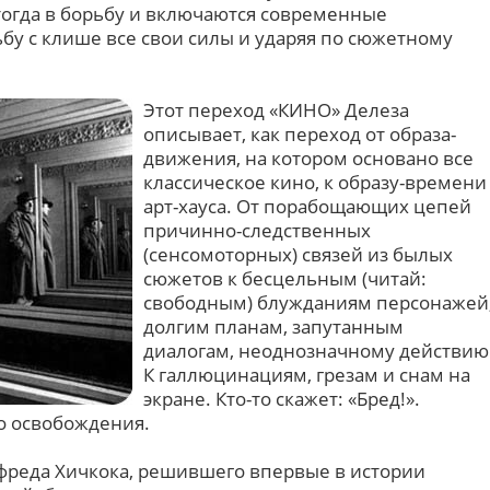
 тогда в борьбу и включаются современные
бу с клише все свои силы и ударяя по сюжетному
Этот переход «КИНО» Делеза
описывает, как переход от образа-
движения, на котором основано все
классическое кино, к образу-времени
арт-хауса. От порабощающих цепей
причинно-следственных
(сенсомоторных) связей из былых
сюжетов к бесцельным (читай:
свободным) блужданиям персонажей
долгим планам, запутанным
диалогам, неоднозначному действию
К галлюцинациям, грезам и снам на
экране. Кто-то скажет: «Бред!».
ло освобождения.
льфреда Хичкока, решившего впервые в истории