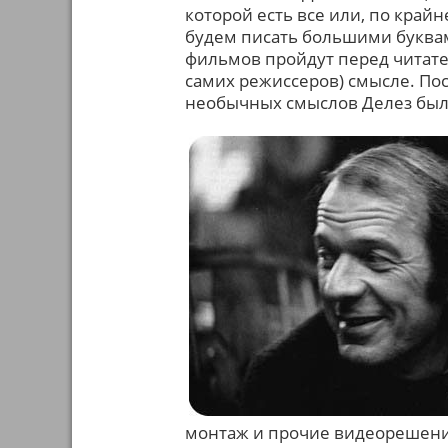
которой есть все или, по край
будем писать большими буквам
фильмов пройдут перед читате
самих режиссеров) смысле. Поск
необычных смыслов Делез был 
монтаж и прочие видеорешения