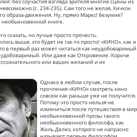
ей: без соучастия взгляда зрителя многие сцены из
евозможно (с. 234-235). Сам того не желая, Хичкок
го образа-движения. Ну, прямо Маркс! Безумие?
й необыкновенной книге.
о сказать, но лучше просто прочесть.
ось выше, это будет не так-то просто! «КИНО», как и
что в первый раз может читаться как неудобоваримый
к удобоваримый. Или даже как Откровение. Короче
бессознательного или ваших желаний и их
Однако в любом случае, после
прочтения «КИНО» смотреть кино
совсем как раньше уже не получится.
Потому что просто нельзя не
измениться после путешествия в мир
необыкновенной прозы такого
необыкновенного философа, как
Жиль Делез, которого не напрасно
называют первым философом