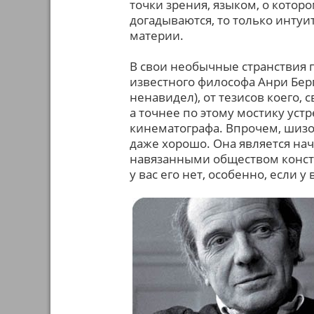
точки зрения, языком, о которо
догадываются, то только интуит
материи.
В свои необычные странствия 
известного философа Анри Берг
ненавидел), от тезисов коего,
а точнее по этому мостику ус
кинематографа. Впрочем, шизоф
даже хорошо. Она является на
навязанными обществом констр
у вас его нет, особенно, если у