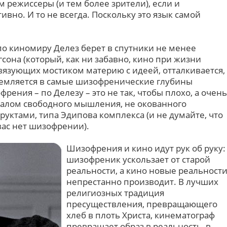
м режиссеры (и тем более зрители), если и
ивно. И то не всегда. Поскольку это язык самой
по киномиру Делез берет в спутники не менее
сона (который, как ни забавно, кино при жизни
 связующих мостиком материю с идеей, отталкивается,
тремляется в самые шизофренические глубины
рения – по Делезу – это не так, чтобы плохо, а очень
чалом свободного мышления, не окованного
уктами, типа Эдипова комплекса (и не думайте, что
 вас нет шизофрении).
Шизофрения и кино идут рук об руку:
шизофреник ускользает от старой
реальности, а кино новые реальност
непрестанно производит. В лучших
религиозных традиция
пресуществления, превращающего
хлеб в плоть Христа, кинематограф
превращает образ в реальность, в