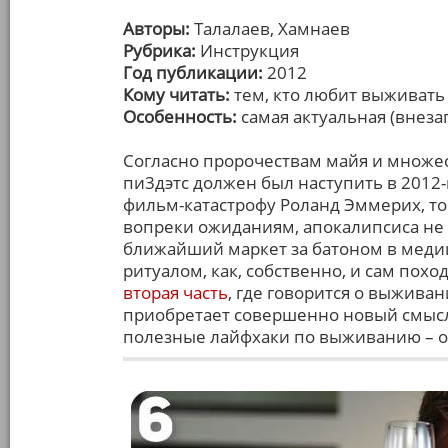
Авторы:
Талалаев, Хамнаев
Рубрика:
Инструкция
Год публикации:
2012
Кому читать:
тем, кто любит выживать
Особенность:
самая актуальная (внезап
Согласно пророчествам майя и множес
пи3дэтс должен был наступить в 2012
фильм-катастрофу Роланд Эммерих, тог
вопреки ожиданиям, апокалипсиса не п
ближайший маркет за батоном в меди
ритуалом, как, собственно, и сам поход
вторая часть
, где говорится о выжива
приобретает совершенно новый смысл.
полезные лайфхаки по выживанию – ос