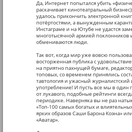
Да, Интернет попытался убить «физич
раскачивает кинотеатральный бизнес), 
удалось прикончить электронной книг
потёртостями, а вынужденным карант
Инстаграме и на Ютубе не удастся за
многотысячной армией поклонников и
обмениваются люди.
Так вот, когда мир уже вовсю пользова
восторженная публика с удовольствие
на приятно пахнущей бумаге, редакто
топовых, со временем принялись соста
тавтология и ужасный журналистский 
употребление! И пусть все мы в один 
от лукавого, подобные рейтинги всег
периодике. Наверняка вы не раз натык
«Топ-100 самых богатых и влиятельных
ярких образов Саши Барона Коэна» ил
«Аватар».