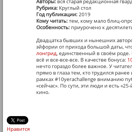
Авторы:
вся старая редакционная гвар
Рубрика:
Круглый стол
Год публикации:
2019
Кому читать:
тем, кому мало блиц-опр
Особенность:
приурочено к десятиле
Двадцатка бывших и нынешних автор
эйфории от прихода большой даты, ч
лонгрид
, единственный в своём роде. 
всё и все-все-все. В качестве бонуса:
1
нечто гораздо более важное. У читат
прямо в глаза тем, кто трудился ранее
рамках #10yerachallenge вниманию пу
«сейчас». По сути, эти люди и есть «25
кино.
Нравится