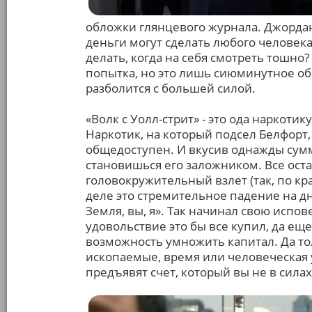
обложки глянцевого журнала. Джордан
деньги могут сделать любого человек
делать, когда на себя смотреть тошно?
попытка, но это лишь сиюминутное об
разболится с большей силой.
«Волк с Уолл-стрит» - это ода наркоти
Наркотик, на который подсел Белфорт,
общедоступен. И вкусив однажды сум
становишься его заложником. Все ост
головокружительный взлет (так, по к
деле это стремительное падение на дно
Земля, вы, я». Так начинал свою испо
удовольствие это бы все купил, да еще
возможность умножить капитал. Да то
ископаемые, время или человеческая у
предъявят счет, который вы не в сила