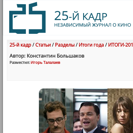
25-й кадр
/
Статьи
/
Разделы
/
Итоги года
/
ИТОГИ-201
Автор: Константин Большаков
Разместил:
Игорь Талалаев