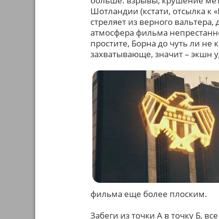
больше: взрывы, крушение мет
Шотландии (кстати, отсылка к «
стреляет из верного вальтера, 
атмосфера фильма непрестанно 
простите, Борна до чуть ли не 
захватывающе, значит – экшн у
фильма еще более плоским.
Забеги из точки А в точку Б, вс