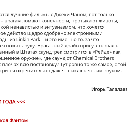
тся лучшие фильмы с Джеки Чаном, вот только
 – врагам ломают конечности, протыкают животы,
такой ненавистью и энтузиазмом, что хочется
авое действо щедро сдобрено электронными
из Linkin Park – и это именно то, за что
тся пожать руку. Ураганный драйв присутствовал в
енный в Штатах саундтрек смотрится в «Рейде» как
шенное оружие», где саунд от Chemical Brothers
плечах всю постановку? Тут ровно то же самое, с той
трится охренительно даже с выключенным звуком.
Игорь Талалае
 ГОДА <<<
окол Фантом