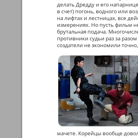
делать Дредду и его напарнице
в счет) погонь, водного или в
на лифтах и лестницах, все де
измерениях. Но пусть фильм н
брутальная подача. Многочисле
противники судьи раз за разо
создатели не экономили точно, 
мачете. Корейцы вообще доволь