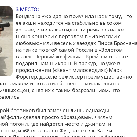
3 МЕСТО:
Бондиана уже давно приучила нас к тому, что
ее экшн находится на стабильно высоком
уровне, и не важно идет ли речь о схватке
Шона Коннери с вертолем в «Из России с
любовью» или веселых заездах Пирса Броснан
на танке по этой самой России в «Золотом
глазе». Первый же фильм с Крейгом и вовсе
подарил нам шикарный паркур, но уже в
продолжении («Квант милосердия») Марк
Форстер, доселе режиссер преимущественно
 материалом и потратил бешеные миллионы на
чных сцен, сняв их с таким безразличием, что
вались.
урой боевиков был замечен лишь однажды
Скайфолл» сделал просто образцовым. Фильм
ой погони, где найдется место и джипам, и
тором, и «Фольксваген Жук, кажется». Затем –