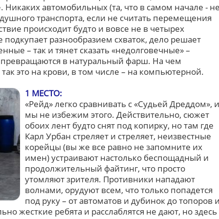
. Никаких автомобильных (та, что в самом начале - н
оздушного транспорта, если не считать перемещения
йствие происходит будто и вовсе не в четырех
е подкупает разнообразием схваток, дело решает
нные – так и тянет сказать «недолговечные» –
м превращаются в натуральный фарш. На чем
так это на крови, в том числе – на компьютерной.
1 МЕСТО:
«Рейд» легко сравнивать с «Судьей Дреддом», 
мы не избежим этого. Действительно, сюжет
обоих лент будто снят под копирку, но там где
Карл Урбан стреляет и стреляет, неизвестные
корейцы (вы же все равно не запомните их
имен) устраивают настолько беспощадный и
продолжительный файтинг, что просто
утомляют зрителя. Противники нападают
волнами, орудуют всем, что только попадется
под руку – от автоматов и дубинок до топоров 
но жесткие ребята и расслаблятся не дают, но здесь