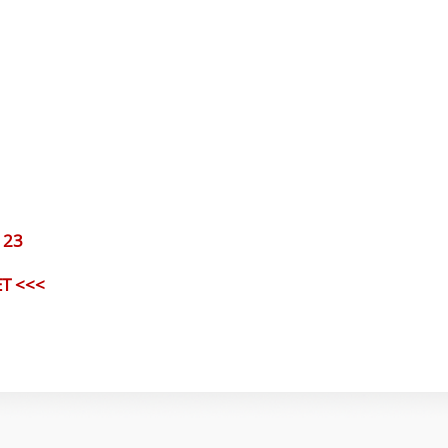
123
Т <<<