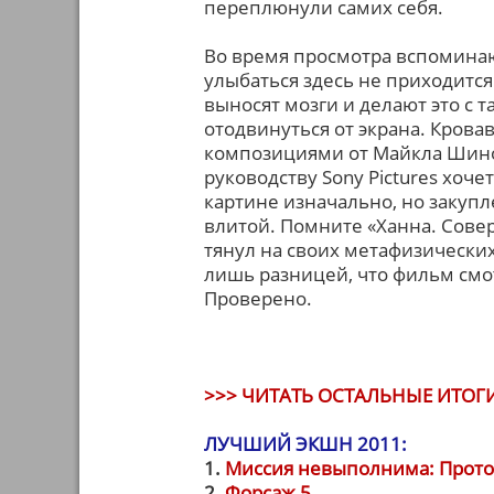
переплюнули самих себя.
Во время просмотра вспоминаю
улыбаться здесь не приходится
выносят мозги и делают это с 
отодвинуться от экрана. Кров
композициями от Майкла Шиноды 
руководству Sony Pictures хоче
картине изначально, но закупл
влитой. Помните «Ханна. Совер
тянул на своих метафизических 
лишь разницей, что фильм смо
Проверено.
>>> ЧИТАТЬ ОСТАЛЬНЫЕ ИТОГИ
ЛУЧШИЙ ЭКШН 2011:
1.
Миссия невыполнима: Прот
2.
Форсаж 5