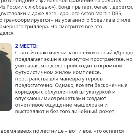
ро в Лондоне и финальное сражение на болотах
Из России с любовью»). Бонд прыгает, бегает, дерется,
двустволки и даже легендарного Aston Martin DB5,
трансформируется – из ураганного боевика в стиле,
камерного триллера. Но смотрится все это
дался.
2 МЕСТО:
Снятый практически за копейки новый «Дредд
предлагает экшн в замкнутом пространстве, но
учитывая, что дело происходит в огромном
футуристичном жилом комплексе,
пространства для маневра у героев
предостаточно. Однако, все эти бесконечные
коридоры с облупленной штукатуркой и
опускающимися решетками создают
отчетливое ощущение мышеловки и
выставляют и без того линейный сюжет
е время вверх по лестнице – вот и все, что остается