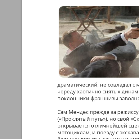
драматический, не совладал с
череду хаотично снятых динами
поклонники франшизы заволно
Сэм Мендес прежде за режисс
(«Проклятый путь»), но свой «
открывается отличнейшей сцен
мотоциклам, и поезду с экскава