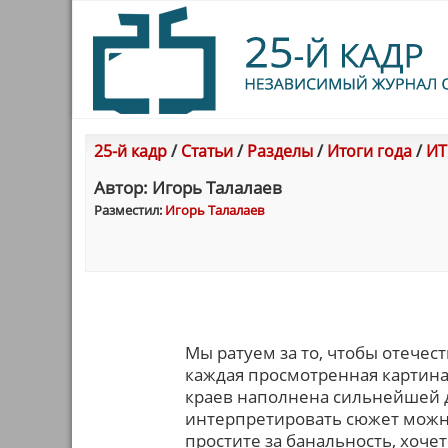
25-й кадр
/
Статьи
/
Разделы
/
Итоги года
/
ИТ
Автор: Игорь Талалаев
Разместил:
Игорь Талалаев
Мы ратуем за то, чтобы отече
каждая просмотренная картина
краев наполнена сильнейшей др
интерпретировать сюжет можно
простите за банальность, хоче