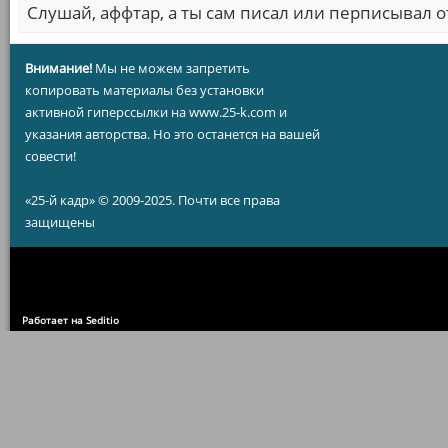
Слушай, аффтар, а ты сам писал или перписывал о
Внимание!
Мы не можем запретить
копировать материалы без установки
активной гиперссылки на www.25-k.com и
указания авторства. Но это останется на вашей
совести!
«25-й кадр» © 2009-2025. Почти все права
защищены
Работает на Seditio