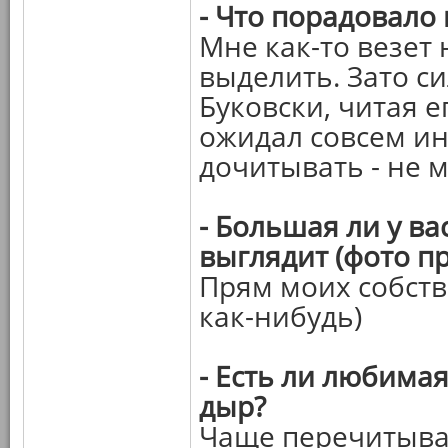
- Что порадовало
Мне как-то везет
выделить. Зато с
Буковски, читая 
ожидал совсем ино
дочитывать - не м
- Большая ли у ва
выглядит (фото пр
Прям моих собств
как-нибудь)
- Есть ли любимая
дыр?
Чаще перечитыва