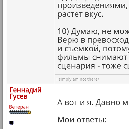
произведениями, 
растет вкус.
10) Думаю, не мож
Верю в превосход
и съемкой, потом
фильмы снимают п
сценария - тоже с
I simply am not there/
Геннадий
Гусев
А вот и я. Давно 
Ветеран
Мои ответы: