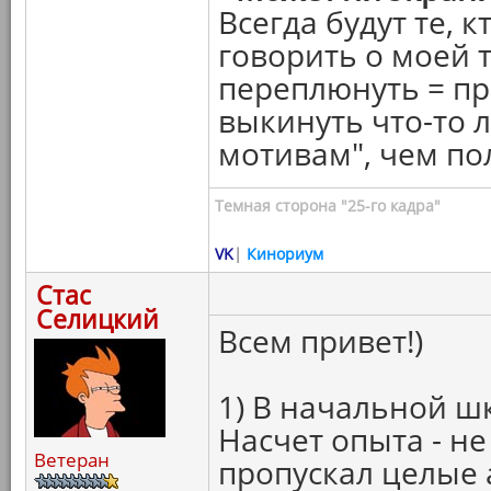
Всегда будут те, к
говорить о моей т
переплюнуть = пр
выкинуть что-то л
мотивам", чем п
Темная сторона "25-го кадра"
VK
|
Кинориум
Стас
Селицкий
Всем привет!)
1) В начальной ш
Насчет опыта - не
Ветеран
пропускал целые 