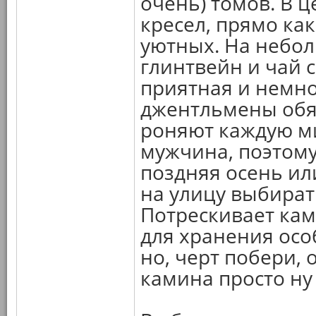
очень) томов. В ц
кресел, прямо ка
уютных. На небо
глинтвейн и чай 
приятная и немно
джентльмены обя
роняют каждую мин
мужчина, поэтому 
поздняя осень или
на улицу выбират
Потрескивает кам
для хранения осо
но, черт побери, 
камина просто ну