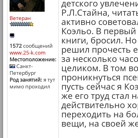
детского увлечен
Р.Л.Стайна, читать
Ветеран
активно советова
Коэльо. В первый 
книги, бросил. Н
1572
сообщений
решил прочесть е
www.25-k.com
за несколько час
Местоположение:
целиком. В том в
Санкт-
Петербург
проникнуться псе
Род занятий:
я тут
пусть сейчас я Ко
мимо проходил
же его труд стал 
действительно х
переходить на б
вещи, на своей ж