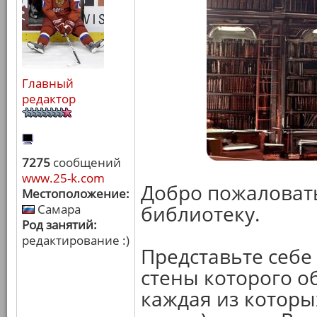
Главный
редактор
7275
сообщений
www.25-k.com
Добро пожаловат
Местоположение:
библиотеку.
Самара
Род занятий:
редактирование :)
Представьте себе
стены которого о
каждая из которых