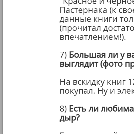
"Красное и чёрно
Пастернака (к св
данные книги толь
(прочитал достато
впечатлением!).
7)
Большая ли у в
выглядит (фото пр
На вскидку книг 1
покупал. Ну и эл
8)
Есть ли любимая
дыр?