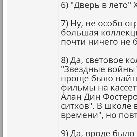
6) "Дверь в лето"
7) Ну, не особо о
большая коллекци
почти ничего не 
8) Да, световое к
"Звездные войны"
проще было найт
фильмы на кассете
Алан Дин Фостеро
ситхов". В школе
времени", но пов
9) Да, вроде было