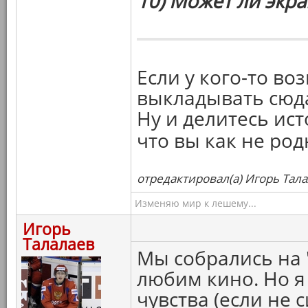
10) Может ли экр
Если у кого-то во
выкладывать сюда
Ну и делитесь ис
что вы как не род
отредактировал(а) Игорь Тала
Изменяю мир к лешему...
Игорь
Талалаев
Мы собрались на "
любим кино. Но я
чувства (если не 