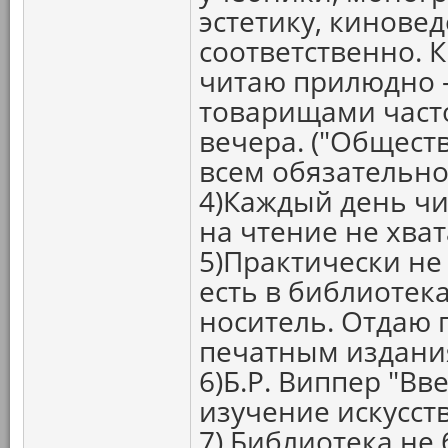
эстетику, кинове
соответственно. 
читаю прилюдно -
товарищами част
вечера. ("Общест
всем обязательно
4)Каждый день чи
на чтение не хват
5)Практически не
есть в библиотека
носитель. Отдаю 
печатным издания
6)Б.Р. Виппер "Вв
изучение искусст
7) Библиотека не