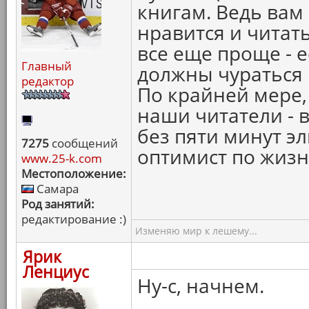
книгам. Ведь вам 
нравится и читат
все еще проще - е
Главный
должны чураться 
редактор
По крайней мере, 
наши читатели - 
без пяти минут э
7275
сообщений
оптимист по жизн
www.25-k.com
Местоположение:
Самара
Род занятий:
редактирование :)
Изменяю мир к лешему...
Ярик
Ленциус
Ну-с, начнем.