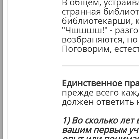
В общем, устраив
странная библиоте
библиотекарши, ко
"Чшшшш!" - разго
возбраняются, но
Поговорим, естест
Единственное пр
прежде всего каж
должен ответить 
1) Во сколько лет
вашим первым уч
опыт или понима