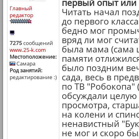
первый опыт или
Главный
Читать начал поз
редактор
до первого класса.
бедно мог промыч
вряд ли мог счит
7275
сообщений
была мама (сама 
www.25-k.com
памяти отлижился
Местоположение:
Самара
было поздним веч
Род занятий:
сада, весь в пре
редактирование :)
по ТВ "Робокопа"
обсуждали целую 
просмотра, старша
на колени и спино
ненавистный "Бук
не мог и скоро бы