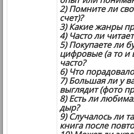
2) Помните ли сво
счет)?
3) Какие жанры п
4) Часто ли читает
5) Покупаете ли 
цифровые (а то и в
часто?
6) Что порадовал
7) Большая ли у в
выглядит (фото пр
8) Есть ли любима
дыр?
9) Случалось ли т
книга после повт