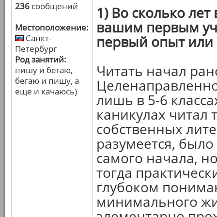
236
сообщений
1) Во сколько лет
вашим первым уч
Местоположение:
Санкт-
первый опыт или
Петербург
Род занятий:
Читать начал ран
пишу и бегаю,
бегаю и пишу, а
Целенаправленно 
еще и качаюсь)
лишь в 5-6 класса
каникулах читал т
собственных лите
разумеется, было 
самого начала, н
тогда практически
глубоком пониман
минимального жи
элементарно про