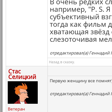
В очень редких с
например, "P. S. 
субъективный взгл
тогда как фильм 
хватающая звёзд 
слезоточивая ме
отредактировал(а) Геннадий Г
Назад в сказку.
Стас
Селицкий
Первую женщину все помнят
отредактировал(а) Геннадий Г
Ветеран