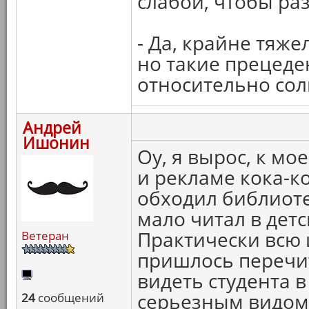
слабой, чтобы ра
- Да, крайне тяж
но такие прецеден
относительно сол
Андрей
Ишонин
Оу, я вырос, к мо
и рекламе кока-ко
обходил библиоте
мало читал в дет
Практически всю
Ветеран
пришлось перечит
видеть студента в
серьезным видом 
24
сообщений