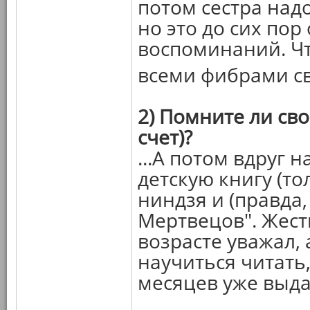
потом сестра надо
но это до сих по
воспоминаний. Чт
всеми фибрами св
2) Помните ли сво
счет)?
...А потом вдруг 
детскую книгу (то
ниндзя и (правда
Мертвецов". Жесть
возрасте уважал,
научиться читать,
месяцев уже выда