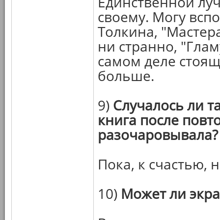
Единственной луч
своему. Могу всп
Толкина, "Мастера
ни странно, "Гла
самом деле стоящ
больше.
9)
Случалось ли т
книга после повт
разочаровывала?
Пока, к счастью, н
10)
Может ли экр