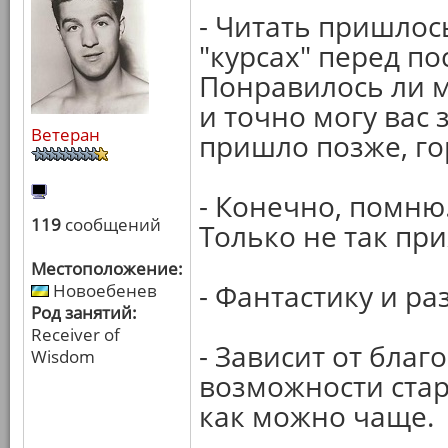
- Читать пришлось
"курсах" перед по
Понравилось ли 
и точно могу вас 
Ветеран
пришло позже, го
- Конечно, помню.
119
сообщений
Только не так при
Местоположение:
- Фантастику и р
Новоебенев
Род занятий:
Receiver of
- Зависит от благ
Wisdom
возможности ста
как можно чаще.