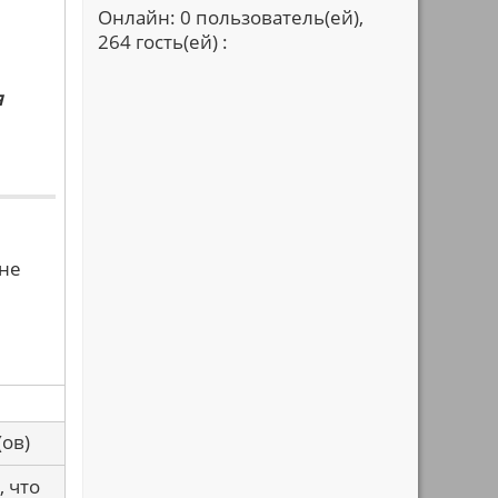
Онлайн: 0 пользователь(ей),
264 гость(ей) :
я
 не
са(ов)
, что