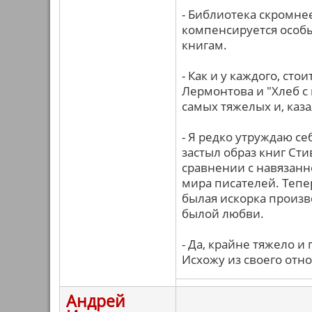
- Библиотека скромнее
компенсируется особ
книгам.
- Как и у каждого, ст
Лермонтова и "Хлеб с 
самых тяжелых и, каз
- Я редко утруждаю се
застыл образ книг Ст
сравнении с навязанн
мира писателей. Тепер
былая искорка произв
былой любви.
- Да, крайне тяжело и
Исхожу из своего отн
Андрей