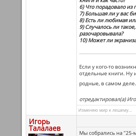
книги и как часто?
6) Что порадовало из
7) Большая ли у вас б
8) Есть ли любимая или
9) Случалось ли такое
разочаровывала?
10) Может ли экраниз
Если у кого-то возни
отдельные книги. Ну и
родные, в самом деле
отредактировал(а) Иго
Изменяю мир к лешему...
Игорь
Талалаев
Мы собрались на "25-м