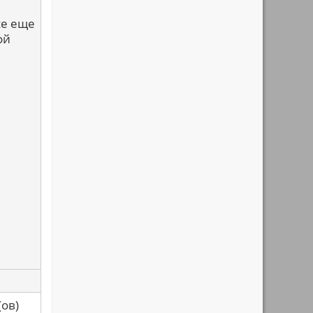
се еще
ой
са(ов)