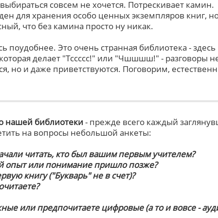
 выбираться совсем не хочется. Потрескивает камин.
ден для хранения особо ценных экземпляров книг, но
сный, что без камина просто ну никак.
ь поудобнее. Это очень странная библиотека - здесь
оторая делает "Тссссс!" или "Чшшшш!" - разговоры н
я, но и даже приветствуются. Поговорим, естественн
о нашей библиотеки
- прежде всего каждый загляну
етить на вопросы небольшой анкеты:
начали читать, кто был вашим первым учителем?
й опыт или понимание пришло позже?
рвую книгу ("Букварь" не в счет)?
очитаете?
ные или предпочитаете цифровые (а то и вовсе - ауди