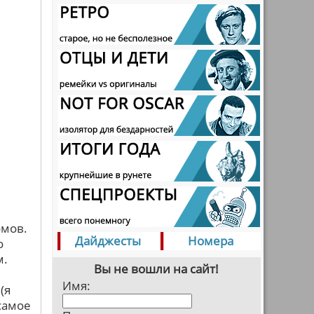
омов.
Дайджесты
Номера
о
м.
Вы не вошли на сайт!
Имя:
(я
 самое