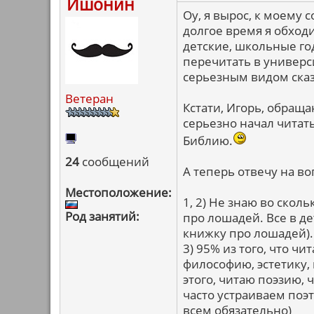
Ишонин
Оу, я вырос, к моему 
долгое время я обходи
детские, школьные г
перечитать в универси
серьезным видом сказ
Ветеран
Кстати, Игорь, обраща
серьезно начал читать
Библию.
24
сообщений
А теперь отвечу на в
Местоположение:
1, 2) Не знаю во скол
Род занятий:
про лошадей. Все в де
книжку про лошадей).
3) 95% из того, что ч
философию, эстетику,
этого, читаю поэзию,
часто устраиваем поэ
всем обязательно)