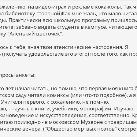
сожалению, на видео-играх и рекламе кока-колы. Так ч
л библиотеку стороной)Как мне жаль, что мало читал
оды. Практически всю школьную программу пришлось
тете: забавно видеть студента в кампусе, читающего
ку "Аленький цветочек".
юсь к тебе, зная твои атеистические настроения. Я
 (получать удовольствие это этого) после того, как п
опросы анкеты:
ько лет начал читать, но помню, что первая моя книга 
тском саду читали комиксы (или что-то подобное), а я
 Учителя первого, к сожалению, не помню.
итаю, - научные книги, учебники, монографии. Изучаю
 киноведение и искусствоведение, соответственно. 
 читаю прилюдно - в московском Музеоне с товарища
тические вечера. ("Общество мертвых поэтов" смотре