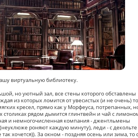
нашу виртуальную библиотеку.
ьшой, но уютный зал, все стены которого обставлены
дая из которых ломится от увесистых (и не очень) т
мягких кресел, прямо как у Морфеуса, потрепанных, н
 столиках рядом дымится глинтвейн и чай с лимоно
тная и немногочисленная компания - джентльмены
(неуклюже роняют каждую минуту), леди - с декольте 
так хочется)). За окном - поздняя осень или зима, то