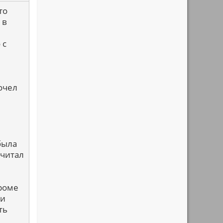
то
 в
 с
рочел
была
 читал
Кроме
ми
ть