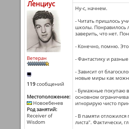
Ленциус
Ну-с, начнем.
- Читать пришлось учи
школы. Понравилось 
заверить, что нет. П
- Конечно, помню. Это
Ветеран
- Фантастику и разны
- Зависит от благоскл
новые миры как можн
119
сообщений
- Бумажные покупаю в
Местоположение:
основном ограничива
Новоебенев
игнорирую чисто при
Род занятий:
Receiver of
- В памяти отложился
Wisdom
листа". Фактически, г