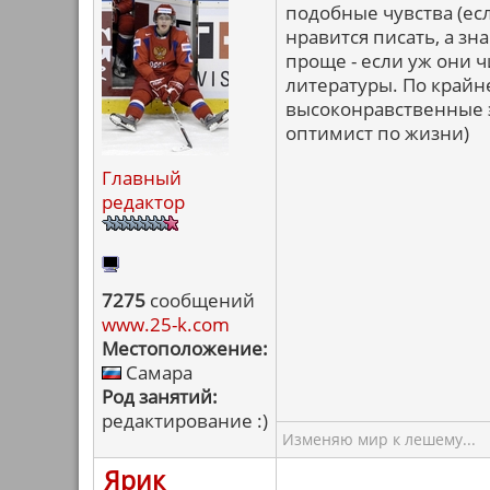
подобные чувства (ес
нравится писать, а зн
проще - если уж они ч
литературы. По крайне
высоконравственные э
оптимист по жизни)
Главный
редактор
7275
сообщений
www.25-k.com
Местоположение:
Самара
Род занятий:
редактирование :)
Изменяю мир к лешему...
Ярик