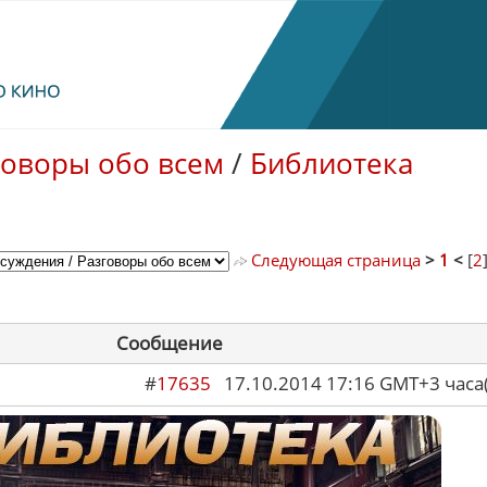
говоры обо всем
/
Библиотека
Следующая страница
>
1
<
[
2
Сообщение
#
17635
17.10.2014 17:16 GMT+3 ча