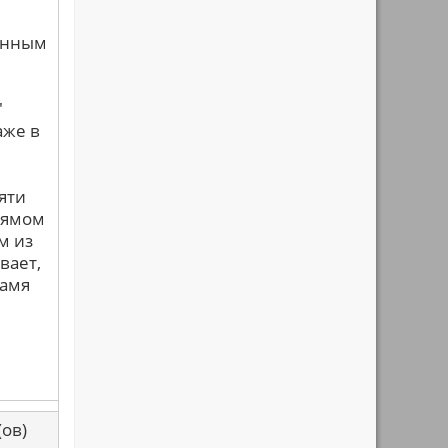
анным
"
аже в
яти
прямом
м из
вает,
ламя
са(ов)