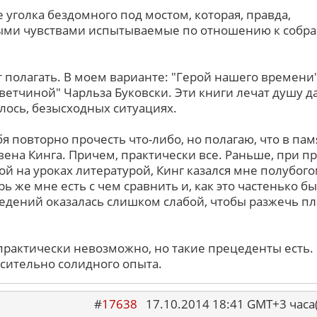
 уголка бездомного под мостом, которая, правда,
ыми чувствами испытываемые по отношению к собр
оит полагать. В моем варианте: "Герой нашего времени
ветчиной" Чарльза Буковски. Эти книги лечат душу д
алось, безысходных ситуациях.
бя повторно прочесть что-либо, но полагаю, что в пам
ивена Кинга. Причем, практически все. Раньше, при 
ой на уроках литературой, Кинг казался мне полубого
ь же мне есть с чем сравнить и, как это частенько бы
едений оказалась слишком слабой, чтобы разжечь п
 практически невозможно, но такие прецеденты есть.
осительно солидного опыта.
#
17638
17.10.2014 18:41 GMT+3 ча