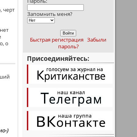
Пароль:
, черт
Запомнить меня?
 нет
е
Быстрая регистрация
Забыли
о, о
пароль?
Присоединяйтесь:
вший
о-)