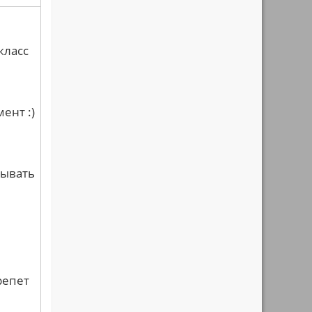
класс
ент :)
рывать
репет