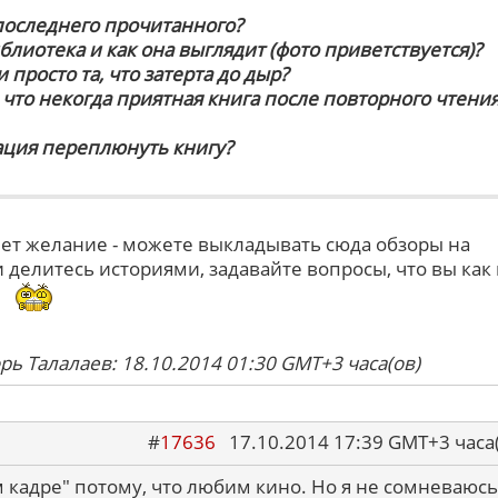
 последнего прочитанного?
иблиотека и как она выглядит (фото приветствуется)?
 просто та, что затерта до дыр?
, что некогда приятная книга после повторного чтени
ация переплюнуть книгу?
кнет желание - можете выкладывать сюда обзоры на
 делитесь историями, задавайте вопросы, что вы как
.
рь Талалаев: 18.10.2014 01:30 GMT+3 часа(ов)
#
17636
17.10.2014 17:39 GMT+3 ча
 кадре" потому, что любим кино. Но я не сомневаюсь