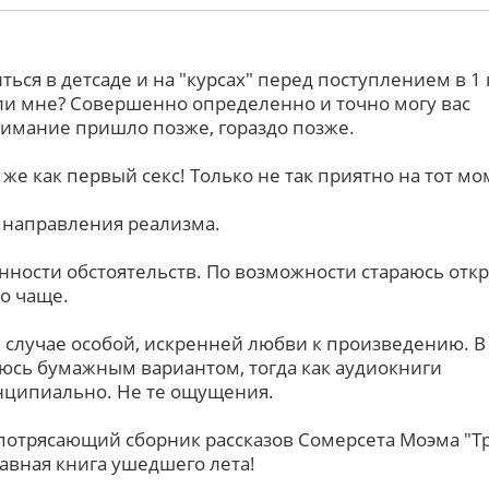
ться в детсаде и на "курсах" перед поступлением в 1 
ли мне? Совершенно определенно и точно могу вас
онимание пришло позже, гораздо позже.
 же как первый секс! Только не так приятно на тот мом
е направления реализма.
онности обстоятельств. По возможности стараюсь отк
о чаще.
 случае особой, искренней любви к произведению. В
юсь бумажным вариантом, тогда как аудиокниги
нципиально. Не те ощущения.
 потрясающий сборник рассказов Сомерсета Моэма "Т
лавная книга ушедшего лета!