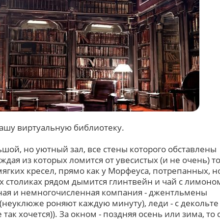
нашу виртуальную библиотеку.
ьшой, но уютный зал, все стены которого обставлены
дая из которых ломится от увесистых (и не очень) т
мягких кресел, прямо как у Морфеуса, потрепанных, н
 столиках рядом дымится глинтвейн и чай с лимоно
тная и немногочисленная компания - джентльмены
(неуклюже роняют каждую минуту), леди - с декольте 
так хочется)). За окном - поздняя осень или зима, то