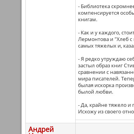
- Библиотека скромнее
компенсируется особ
книгам.
- Как и у каждого, ст
Лермонтова и "Хлеб с 
самых тяжелых и, каз
- Я редко утруждаю се
застыл образ книг Ст
сравнении с навязанн
мира писателей. Тепер
былая искорка произв
былой любви.
- Да, крайне тяжело и
Исхожу из своего отн
Андрей