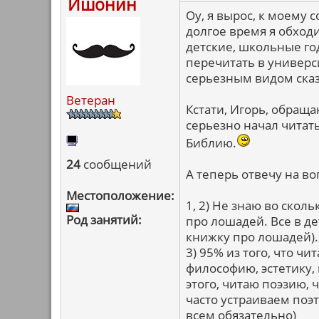
Ишонин
Оу, я вырос, к моему 
долгое время я обходи
детские, школьные г
перечитать в универси
серьезным видом сказ
Ветеран
Кстати, Игорь, обраща
серьезно начал читать
Библию.
24
сообщений
А теперь отвечу на в
Местоположение:
1, 2) Не знаю во скол
Род занятий:
про лошадей. Все в де
книжку про лошадей).
3) 95% из того, что ч
философию, эстетику,
этого, читаю поэзию,
часто устраиваем поэ
всем обязательно)