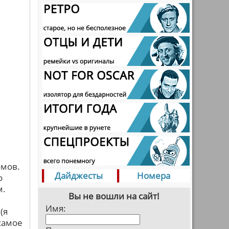
омов.
Дайджесты
Номера
о
м.
Вы не вошли на сайт!
Имя:
(я
 самое