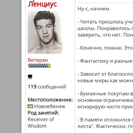
Ленциус
Ну-с, начнем.
- Читать пришлось учи
школы. Понравилось 
заверить, что нет. П
- Конечно, помню. Это
Ветеран
- Фантастику и разны
- Зависит от благоскл
новые миры как можн
119
сообщений
- Бумажные покупаю в
Местоположение:
основном ограничива
Новоебенев
игнорирую чисто при
Род занятий:
Receiver of
- В памяти отложился
Wisdom
листа". Фактически, г