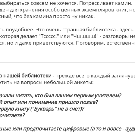
 выбираться совсем не хочется. Потрескивает камин.
ден для хранения особо ценных экземпляров книг, но
сный, что без камина просто ну никак.
ь поудобнее. Это очень странная библиотека - здесь
оторая делает "Тссссс!" или "Чшшшш!" - разговоры н
я, но и даже приветствуются. Поговорим, естественн
о нашей библиотеки
- прежде всего каждый загляну
етить на вопросы небольшой анкеты:
начали читать, кто был вашим первым учителем?
й опыт или понимание пришло позже?
рвую книгу ("Букварь" не в счет)?
очитаете?
ные или предпочитаете цифровые (а то и вовсе - ауди