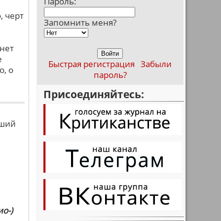
Пароль:
, черт
Запомнить меня?
 нет
е
Быстрая регистрация
Забыли
о, о
пароль?
Присоединяйтесь:
вший
о-)