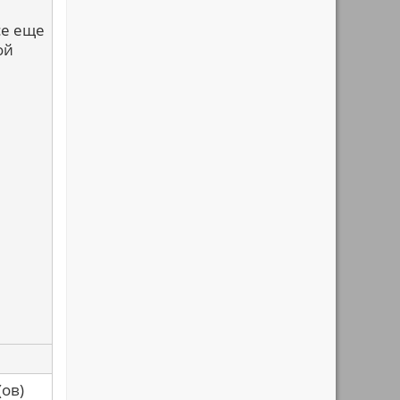
се еще
ой
са(ов)