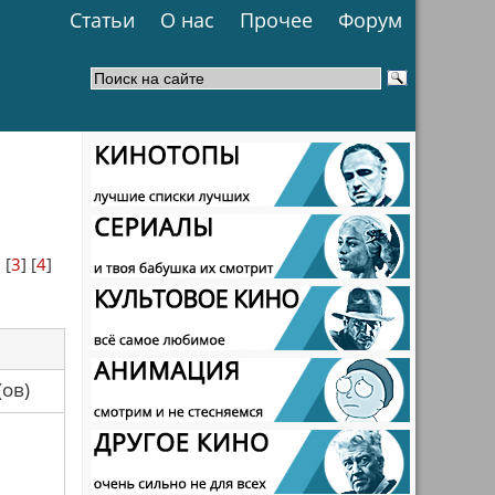
Статьи
О нас
Прочее
Форум
] [
3
] [
4
]
са(ов)