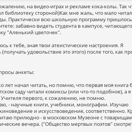
сожалению, на видео-играх и рекламе кока-колы. Так ч
л библиотеку стороной)Как мне жаль, что мало читал
оды. Практически всю школьную программу пришлось
тете: забавно видеть студента в кампусе, читающего
ку "Аленький цветочек".
юсь к тебе, зная твои атеистические настроения. Я
 (получать удовольствие это этого) после того, как п
опросы анкеты:
ько лет начал читать, но помню, что первая моя книга 
тском саду читали комиксы (или что-то подобное), а я
 Учителя первого, к сожалению, не помню.
итаю, - научные книги, учебники, монографии. Изучаю
 киноведение и искусствоведение, соответственно. 
 читаю прилюдно - в московском Музеоне с товарища
тические вечера. ("Общество мертвых поэтов" смотре