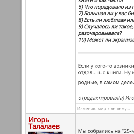
книги и как часто?
6) Что порадовало из
7) Большая ли у вас б
8) Есть ли любимая или
9) Случалось ли такое
разочаровывала?
10) Может ли экраниз
Если у кого-то возни
отдельные книги. Ну и
родные, в самом деле
отредактировал(а) Иго
Изменяю мир к лешему...
Игорь
Талалаев
Мы собрались на "25-м