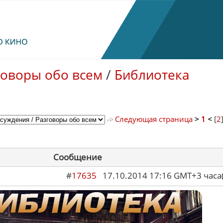
говоры обо всем
/
Библиотека
Следующая страница
>
1
<
[
2
Сообщение
#
17635
17.10.2014 17:16 GMT+3 ча