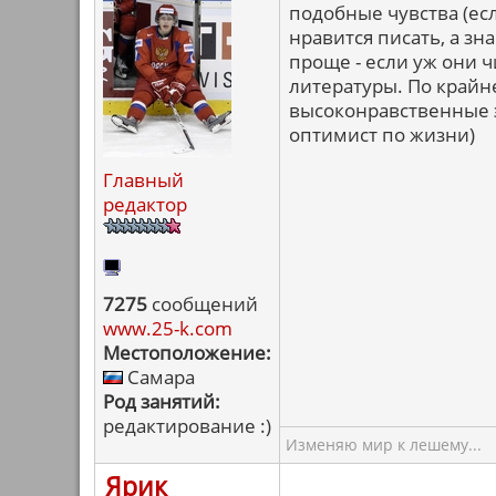
подобные чувства (ес
нравится писать, а зн
проще - если уж они ч
литературы. По крайне
высоконравственные э
оптимист по жизни)
Главный
редактор
7275
сообщений
www.25-k.com
Местоположение:
Самара
Род занятий:
редактирование :)
Изменяю мир к лешему...
Ярик