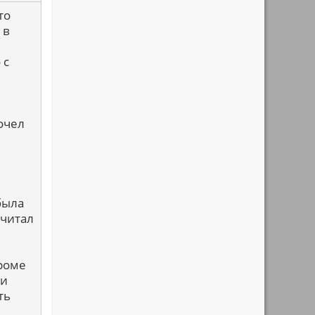
то
 в
 с
рочел
была
 читал
Кроме
ми
ть