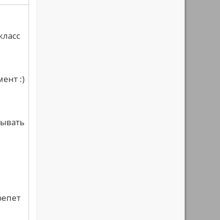
класс
ент :)
рывать
репет