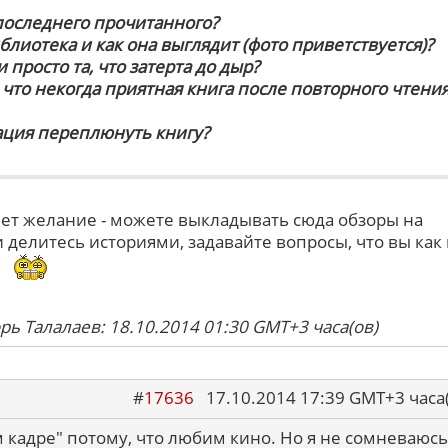
 последнего прочитанного?
иблиотека и как она выглядит (фото приветствуется)?
 просто та, что затерта до дыр?
, что некогда приятная книга после повторного чтени
ация переплюнуть книгу?
кнет желание - можете выкладывать сюда обзоры на
 делитесь историями, задавайте вопросы, что вы как
.
рь Талалаев: 18.10.2014 01:30 GMT+3 часа(ов)
#
17636
17.10.2014 17:39 GMT+3 ча
 кадре" потому, что любим кино. Но я не сомневаюсь