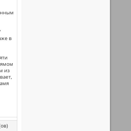
анным
"
аже в
яти
прямом
м из
вает,
ламя
са(ов)