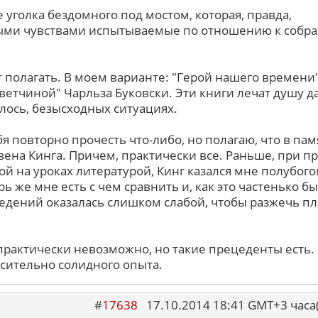
 уголка бездомного под мостом, которая, правда,
ыми чувствами испытываемые по отношению к собр
оит полагать. В моем варианте: "Герой нашего времени
ветчиной" Чарльза Буковски. Эти книги лечат душу д
алось, безысходных ситуациях.
бя повторно прочесть что-либо, но полагаю, что в пам
ивена Кинга. Причем, практически все. Раньше, при 
ой на уроках литературой, Кинг казался мне полубого
ь же мне есть с чем сравнить и, как это частенько бы
едений оказалась слишком слабой, чтобы разжечь п
 практически невозможно, но такие прецеденты есть.
осительно солидного опыта.
#
17638
17.10.2014 18:41 GMT+3 ча