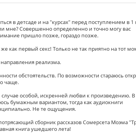
ться в детсаде и на "курсах" перед поступлением в 1 
ли мне? Совершенно определенно и точно могу вас
онимание пришло позже, гораздо позже.
 же как первый секс! Только не так приятно на тот мом
е направления реализма.
онности обстоятельств. По возможности стараюсь отк
о чаще.
 случае особой, искренней любви к произведению. В
юсь бумажным вариантом, тогда как аудиокниги
нципиально. Не те ощущения.
 потрясающий сборник рассказов Сомерсета Моэма "Т
лавная книга ушедшего лета!