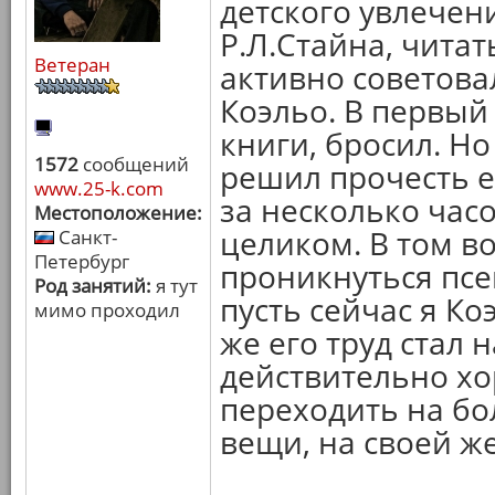
детского увлечен
Р.Л.Стайна, читать
Ветеран
активно советова
Коэльо. В первый 
книги, бросил. Н
1572
сообщений
решил прочесть е
www.25-k.com
за несколько час
Местоположение:
целиком. В том в
Санкт-
Петербург
проникнуться псе
Род занятий:
я тут
пусть сейчас я Ко
мимо проходил
же его труд стал 
действительно х
переходить на б
вещи, на своей ж