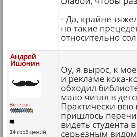
слабой, чтобы ра
- Да, крайне тяж
но такие прецеден
относительно сол
Андрей
Ишонин
Оу, я вырос, к мо
и рекламе кока-ко
обходил библиоте
мало читал в дет
Практически всю
Ветеран
пришлось перечит
видеть студента в
серьезным видом 
24
сообщений