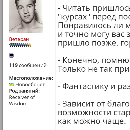
- Читать пришлось
"курсах" перед по
Понравилось ли 
и точно могу вас 
Ветеран
пришло позже, го
- Конечно, помню.
119
сообщений
Только не так при
Местоположение:
- Фантастику и р
Новоебенев
Род занятий:
Receiver of
- Зависит от благ
Wisdom
возможности ста
как можно чаще.