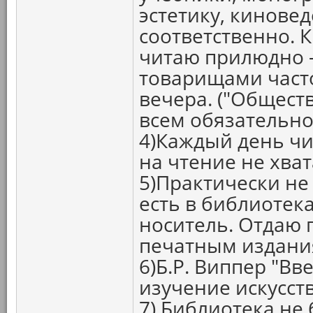
эстетику, кинове
соответственно. 
читаю прилюдно -
товарищами част
вечера. ("Общест
всем обязательно
4)Каждый день чи
на чтение не хват
5)Практически не
есть в библиотека
носитель. Отдаю 
печатным издания
6)Б.Р. Виппер "Вв
изучение искусст
7) Библиотека не