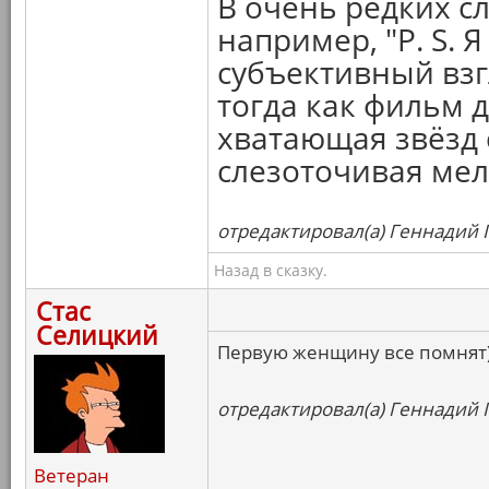
В очень редких с
например, "P. S. 
субъективный взгл
тогда как фильм 
хватающая звёзд 
слезоточивая ме
отредактировал(а) Геннадий Г
Назад в сказку.
Стас
Селицкий
Первую женщину все помнят
отредактировал(а) Геннадий Г
Ветеран