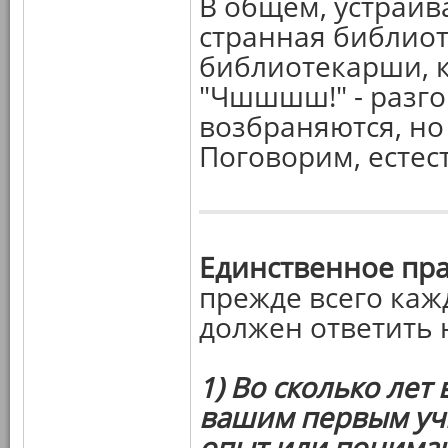
В общем, устраив
странная библиоте
библиотекарши, ко
"Чшшшш!" - разго
возбраняются, но
Поговорим, естест
Единственное пр
прежде всего каж
должен ответить 
1) Во сколько лет
вашим первым уч
опыт или понима