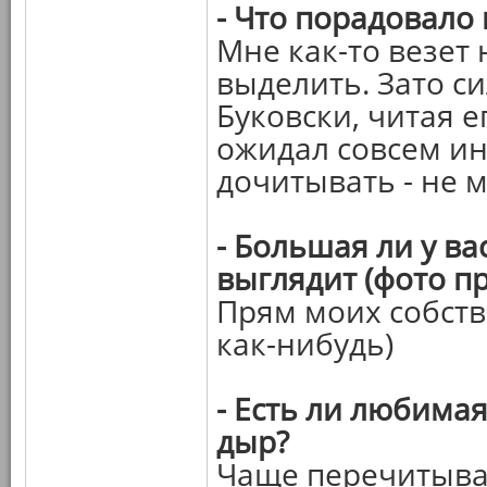
- Что порадовало
Мне как-то везет
выделить. Зато с
Буковски, читая 
ожидал совсем ино
дочитывать - не м
- Большая ли у ва
выглядит (фото пр
Прям моих собств
как-нибудь)
- Есть ли любимая
дыр?
Чаще перечитыва