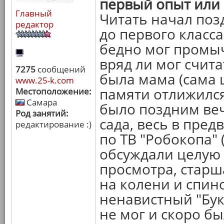
первый опыт или
Главный
Читать начал поз
редактор
до первого класса.
бедно мог промыч
вряд ли мог счит
7275
сообщений
была мама (сама 
www.25-k.com
памяти отлижился
Местоположение:
Самара
было поздним веч
Род занятий:
сада, весь в пре
редактирование :)
по ТВ "Робокопа"
обсуждали целую 
просмотра, старша
на колени и спино
ненавистный "Бук
не мог и скоро бы