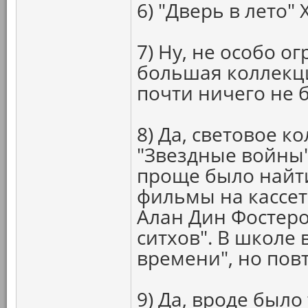
6) "Дверь в лето"
7) Ну, не особо о
большая коллекци
почти ничего не 
8) Да, световое к
"Звездные войны"
проще было найт
фильмы на кассете
Алан Дин Фостеро
ситхов". В школе
времени", но пов
9) Да, вроде было