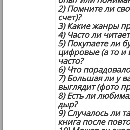
2) Помните ли сво
счет)?
3) Какие жанры п
4) Часто ли читает
5) Покупаете ли 
цифровые (а то и в
часто?
6) Что порадовал
7) Большая ли у в
выглядит (фото пр
8) Есть ли любима
дыр?
9) Случалось ли т
книга после повт