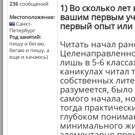
236
сообщений
1) Во сколько лет
вашим первым уч
Местоположение:
Санкт-
первый опыт или
Петербург
Род занятий:
Читать начал ран
пишу и бегаю,
бегаю и пишу, а
Целенаправленно 
еще и качаюсь)
лишь в 5-6 класса
каникулах читал т
собственных лите
разумеется, было 
самого начала, н
тогда практически
глубоком пониман
минимального жи
элементарно про