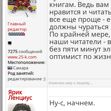
книгам. Ведь вам 
нравится и читат
все еще проще - е
Главный
должны чураться 
редактор
По крайней мере, 
наши читатели - 
без пяти минут э
7275
сообщений
оптимист по жизн
www.25-k.com
Местоположение:
Самара
Род занятий:
редактирование :)
Изменяю мир к лешему...
Ярик
Ленциус
Ну-с, начнем.