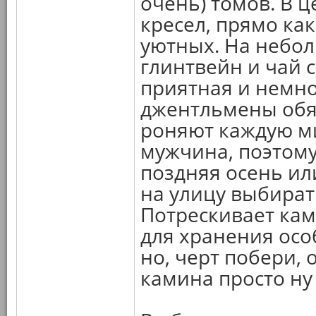
очень) томов. В ц
кресел, прямо ка
уютных. На небо
глинтвейн и чай 
приятная и немно
джентльмены обя
роняют каждую мин
мужчина, поэтому 
поздняя осень или
на улицу выбират
Потрескивает кам
для хранения осо
но, черт побери, 
камина просто ну