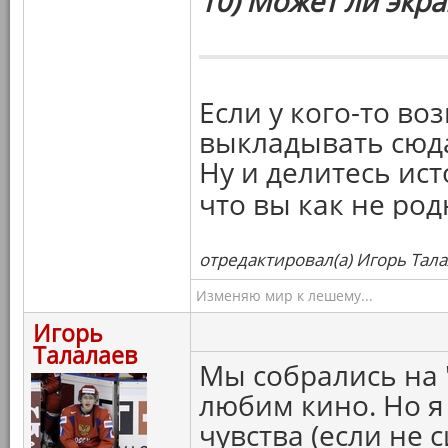
10) Может ли экр
Если у кого-то во
выкладывать сюда
Ну и делитесь ис
что вы как не род
отредактировал(а) Игорь Тала
Изменяю мир к лешему...
Игорь
Талалаев
Мы собрались на "
любим кино. Но я
чувства (если не 