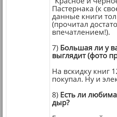
"Красное и чёрно
Пастернака (к св
данные книги толь
(прочитал достато
впечатлением!).
7)
Большая ли у в
выглядит (фото пр
На вскидку книг 1
покупал. Ну и эл
8)
Есть ли любимая
дыр?