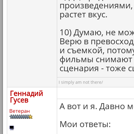
произведениями, 
растет вкус.
10) Думаю, не мож
Верю в превосход
и съемкой, потом
фильмы снимают п
сценария - тоже с
I simply am not there/
Геннадий
Гусев
А вот и я. Давно 
Ветеран
Мои ответы: