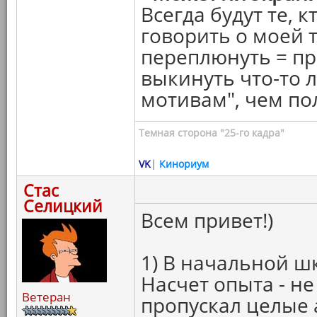
Всегда будут те, к
говорить о моей т
переплюнуть = пр
выкинуть что-то л
мотивам", чем п
Темная сторона "25-го кадра"
VK
|
Кинориум
Стас
Селицкий
Всем привет!)
1) В начальной ш
Насчет опыта - не
Ветеран
пропускал целые 