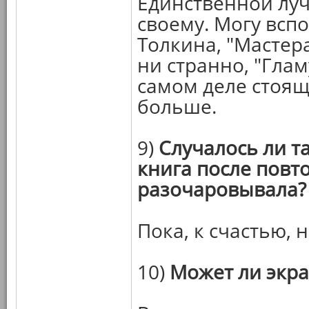
Единственной луч
своему. Могу всп
Толкина, "Мастера
ни странно, "Гла
самом деле стоящ
больше.
9)
Случалось ли т
книга после повт
разочаровывала?
Пока, к счастью, н
10)
Может ли экр