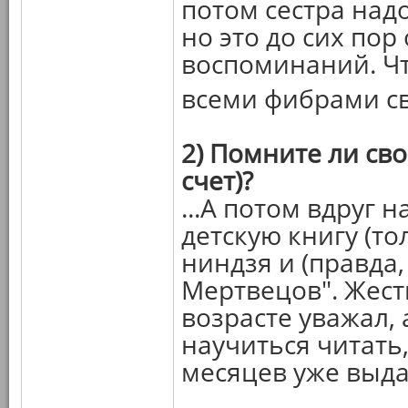
потом сестра надо
но это до сих по
воспоминаний. Чт
всеми фибрами св
2) Помните ли сво
счет)?
...А потом вдруг 
детскую книгу (то
ниндзя и (правда
Мертвецов". Жесть
возрасте уважал,
научиться читать,
месяцев уже выда