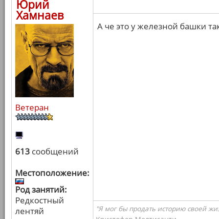
Юрий
Хамнаев
А че это у железной башки т
Ветеран
613
сообщений
Местоположение:
Род занятий:
Редкостный
"Я мог бы продать историю своей жи
лентяй