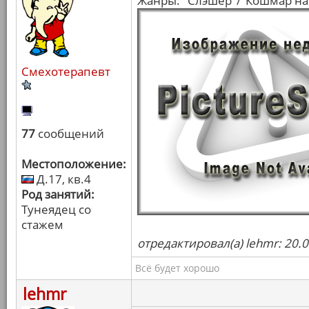
Жанры: "Слэшер"/"Кошмар на
Смехотерапевт
77
сообщений
Местоположение:
Д.17, кв.4
Род занятий:
Тунеядец со
стажем
отредактировал(а) lehmr: 20.
Всё будет хорошо
lehmr