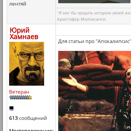
лентяй
"Я мог бы продать историю своей жи
Кристофер Молтисанти
Юрий
Хамнаев
Для статьи про "Апокалипсис"
Ветеран
613
сообщений
Местоположение: