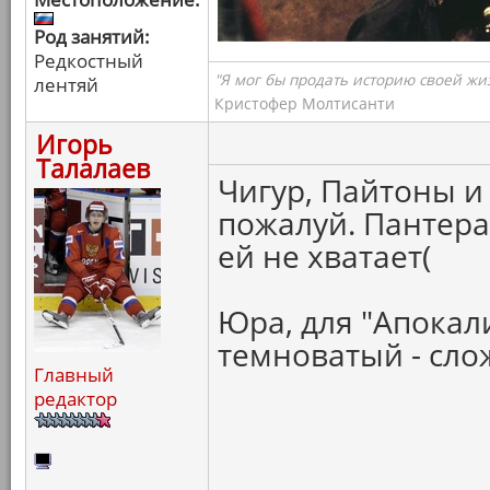
Род занятий:
Редкостный
"Я мог бы продать историю своей жи
лентяй
Кристофер Молтисанти
Игорь
Талалаев
Чигур, Пайтоны и
пожалуй. Пантера
ей не хватает(
Юра, для "Апокал
темноватый - сло
Главный
редактор