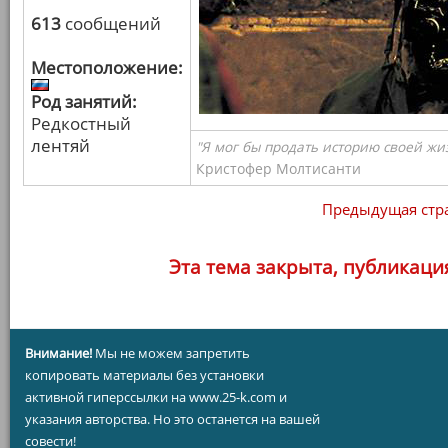
613
сообщений
Местоположение:
Род занятий:
Редкостный
лентяй
"Я мог бы продать историю своей жи
Кристофер Молтисанти
Предыдущая стр
Эта тема закрыта, публикаци
Внимание!
Мы не можем запретить
копировать материалы без установки
активной гиперссылки на www.25-k.com и
указания авторства. Но это останется на вашей
совести!