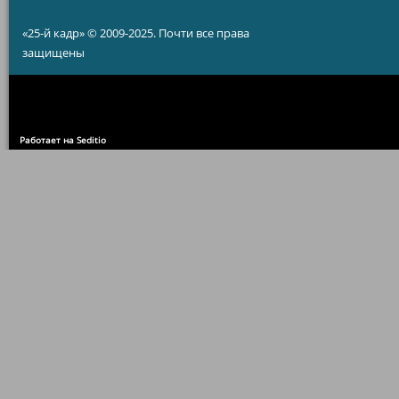
«25-й кадр» © 2009-2025. Почти все права
защищены
Работает на Seditio