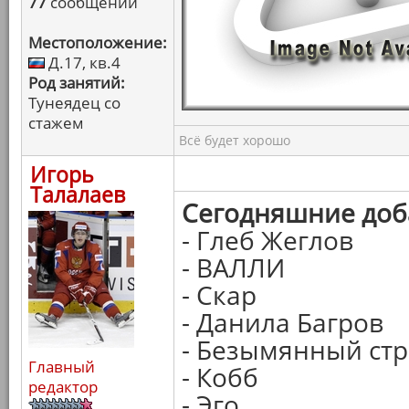
77
сообщений
Местоположение:
Д.17, кв.4
Род занятий:
Тунеядец со
стажем
Всё будет хорошо
Игорь
Талалаев
Сегодняшние доб
- Глеб Жеглов
- ВАЛЛИ
- Скар
- Данила Багров
- Безымянный ст
Главный
- Кобб
редактор
- Эго