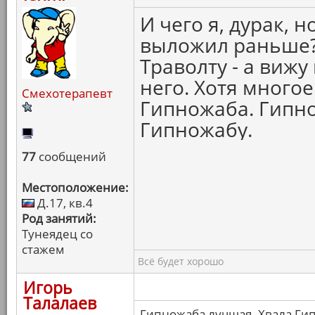
И чего я, дурак, 
выложил раньше?.
Траволту - а вижу
него. Хотя много
Смехотерапевт
Гипножаба. Гипно
Гипножабу.
77
сообщений
Местоположение:
Д.17, кв.4
Род занятий:
Тунеядец со
стажем
Всё будет хорошо
Игорь
Талалаев
Гипножаба лучшая. Хвала Ги