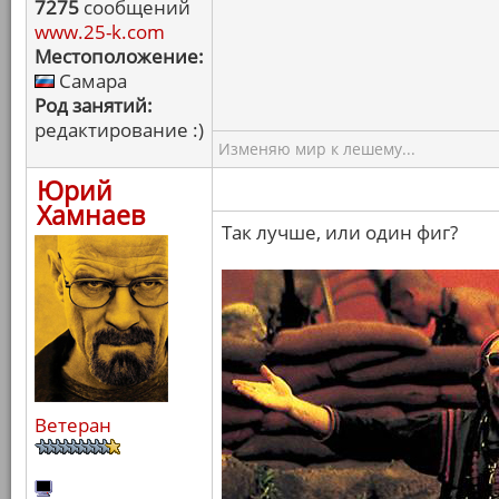
7275
сообщений
www.25-k.com
Местоположение:
Самара
Род занятий:
редактирование :)
Изменяю мир к лешему...
Юрий
Хамнаев
Так лучше, или один фиг?
Ветеран