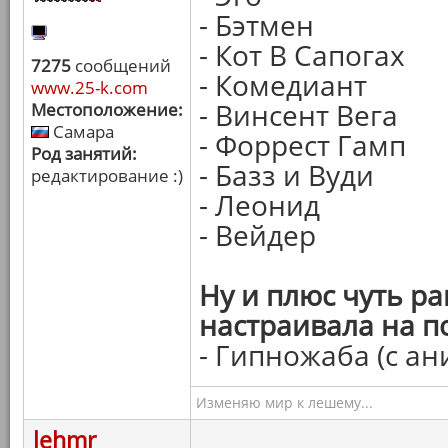
- Бэтмен
- Кот В Сапогах
7275
сообщений
- Комедиант
www.25-k.com
- Винсент Вега
Местоположение:
Самара
- Форрест Гамп
Род занятий:
- Базз и Вуди
редактирование :)
- Леонид
- Вейдер
Ну и плюс чуть р
настраивала на п
- Гипножаба (с ан
Изменяю мир к лешему...
lehmr