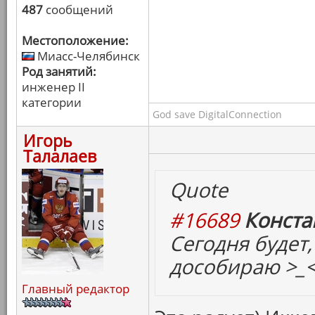
487
сообщений
Местоположение:
Миасс-Челябинск
Род занятий:
инженер II
категории
God save DigitalConnection
Игорь
Талалаев
Quote
#16689
Конста
Сегодня будет,
дособираю >_
Главный редактор