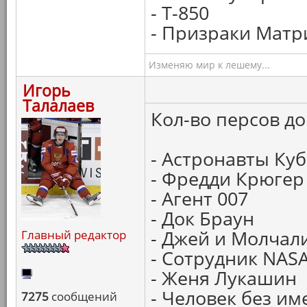
- Т-850
- Призраки Мат
Изменяю мир к лешему...
Игорь
Талалаев
Кол-во персов до
- Астронавты Ку
- Фредди Крюгер
- Агент 007
- Док Браун
- Джей и Молчал
Главный редактор
- Сотрудник NAS
- Женя Лукашин
- Человек без им
7275
сообщений