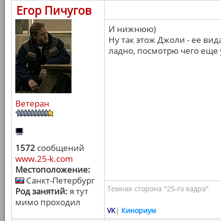
Егор Пичугов
И нижнюю)
Ну так этож Джоли - ее вид
ладно, посмотрю чего еще у
Ветеран
1572
сообщений
www.25-k.com
Местоположение:
Санкт-Петербург
Темная сторона "25-го кадра"
Род занятий:
я тут
мимо проходил
VK
|
Кинориум