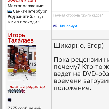
www.25-k.com
Местоположение:
Санкт-Петербург
Темная сторона "25-го кадра"
Род занятий:
я тут
мимо проходил
VK
|
Кинориум
Игорь
Талалаев
Шикарно, Егор)
Пока рецензии на 
почему? Кто-то ж
ведет на DVD-обз
времени загрузи
положение.
Главный редактор
7275
сообщений