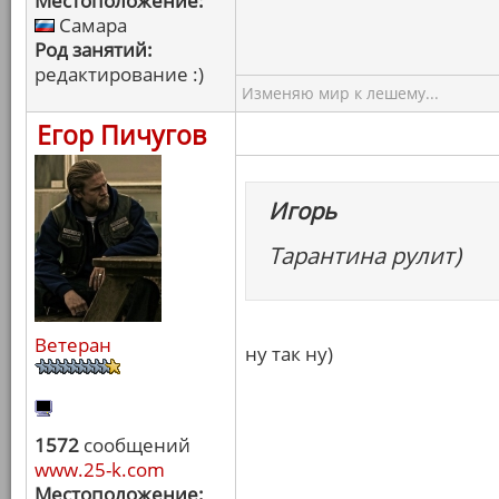
Местоположение:
Самара
Род занятий:
редактирование :)
Изменяю мир к лешему...
Егор Пичугов
Игорь
Тарантина рулит)
Ветеран
ну так ну)
1572
сообщений
www.25-k.com
Местоположение: