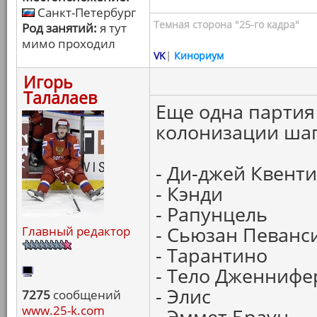
Санкт-Петербург
Темная сторона "25-го кадра"
Род занятий:
я тут
мимо проходил
VK
|
Кинориум
Игорь
Талалаев
Еще одна парти
колонизации шап
- Ди-джей Квенти
- Кэнди
- Рапунцель
- Сьюзан Певанс
Главный редактор
- Тарантино
- Тело Дженнифе
- Элис
7275
сообщений
www.25-k.com
- Эммет Браун