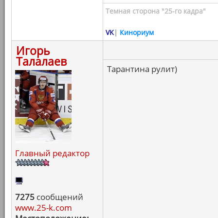
Темная сторона "25-го кадра"
VK
|
Кинориум
Игорь
Талалаев
Тарантина рулит)
Главный редактор
7275
сообщений
www.25-k.com