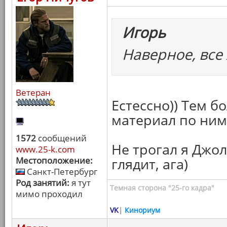
Игорь
Наверное, все 
Ветеран
Естессно)) Тем б
материал по ним
1572
сообщений
Не трогал я Джол
www.25-k.com
Местоположение:
глядит, ага)
Санкт-Петербург
Род занятий:
я тут
Темная сторона "25-го кадра"
мимо проходил
VK
|
Кинориум