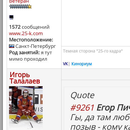
Ветеран
1572
сообщений
www.25-k.com
Местоположение:
Санкт-Петербург
Темная сторона "25-го кадра"
Род занятий:
я тут
мимо проходил
VK
|
Кинориум
Игорь
Талалаев
Quote
#9261
Егор Пич
Гы, да там лю
позыв - кому ка