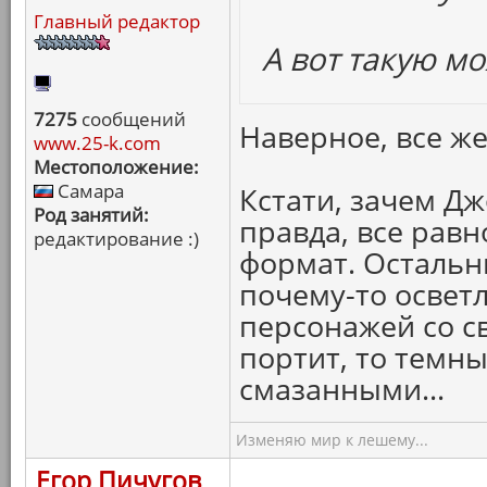
Главный редактор
А вот такую мо
7275
сообщений
Наверное, все же
www.25-k.com
Местоположение:
Самара
Кстати, зачем Дж
Род занятий:
правда, все равн
редактирование :)
формат. Остальн
почему-то освет
персонажей со с
портит, то темн
смазанными...
Изменяю мир к лешему...
Егор Пичугов