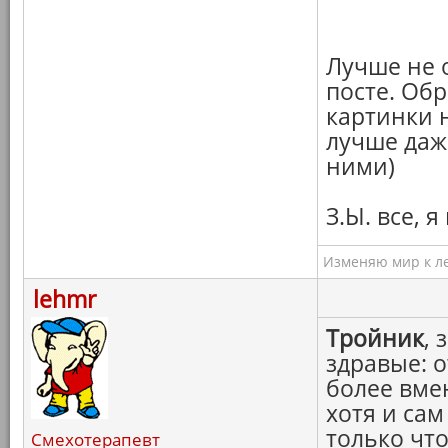
Лучше не о
посте. Об
картинки 
лучше даж
ними)
З.Ы. все, 
Изменяю мир к ле
lehmr
Тройник
, 
здравые: 
более вмен
хотя и сам
только что
Смехотерапевт