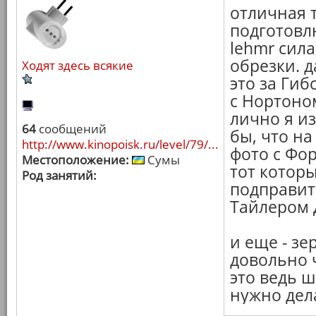
отличная 
подготовлю
lehmr сил
обрезки. д
Ходят здесь всякие
это за Гиб
с Нортоно
лично я и
64
сообщений
бы, что н
http://www.kinopoisk.ru/level/79/...
фото с Фо
Местоположение:
Сумы
тот котор
Род занятий:
подправит
Тайлером 
и еще - з
довольно 
это ведь ш
нужно дела