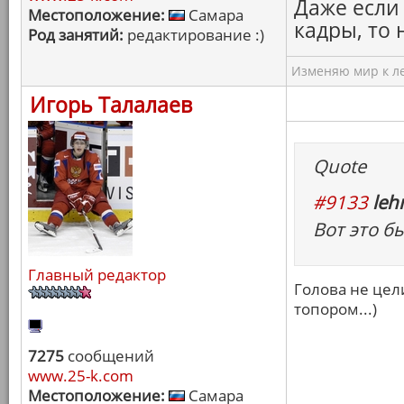
Даже если
Местоположение:
Самара
кадры, то
Род занятий:
редактирование :)
Изменяю мир к ле
Игорь Талалаев
Quote
#9133
leh
Вот это б
Главный редактор
Голова не цел
топором...)
7275
сообщений
www.25-k.com
Местоположение:
Самара