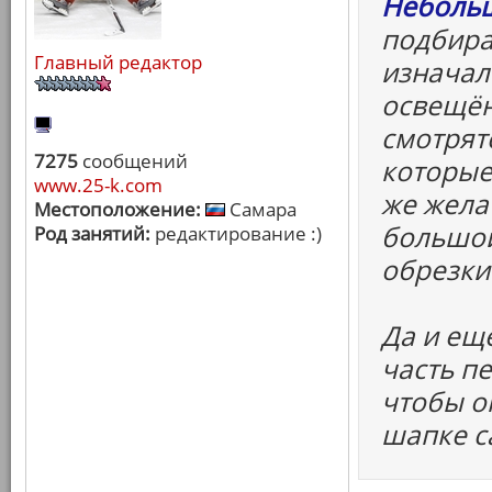
Небольш
подбира
Главный редактор
изначал
освещён
смотрят
7275
сообщений
которые
www.25-k.com
же жела
Местоположение:
Самара
большой
Род занятий:
редактирование :)
обрезки
Да и ещ
часть п
чтобы он
шапке с