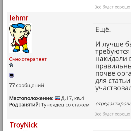
Всё будет хорошо
lehmr
Ещё.
И лучше б
требуются
накидали 
Смехотерапевт
правильны
почве орг
для стать
77
сообщений
участвовал
Местоположение:
Д.17, кв.4
отредактировал
Род занятий:
Тунеядец со стажем
Всё будет хорошо
TroyNick