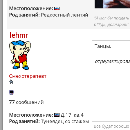
Местоположение:
Род занятий:
Редкостный лентяй
"Я мог бы продать
б**дь, долларов!"
lehmr
Танцы.
отредактировал
Смехотерапевт
77
сообщений
Местоположение:
Д.17, кв.4
Род занятий:
Тунеядец со стажем
Всё будет хорошо