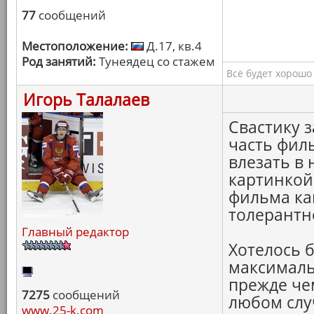
77
сообщений
Местоположение:
Д.17, кв.4
Род занятий:
Тунеядец со стажем
Всё будет хорошо
Игорь Талалаев
Свастику 
часть филь
влезать в
картинкой
фильма как
толерантн
Главный редактор
Хотелось 
максималь
прежде чем
7275
сообщений
любом слу
www.25-k.com