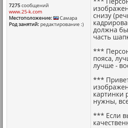
*** Персо
7275
сообщений
изображен
www.25-k.com
снизу (реч
Местоположение:
Самара
кадрирован
Род занятий:
редактирование :)
должна быт
часть шапк
*** Персо
пояса, луч
лучше - во
*** Приве
изображен
картинки 
нужны, все
*** Если в
качественн