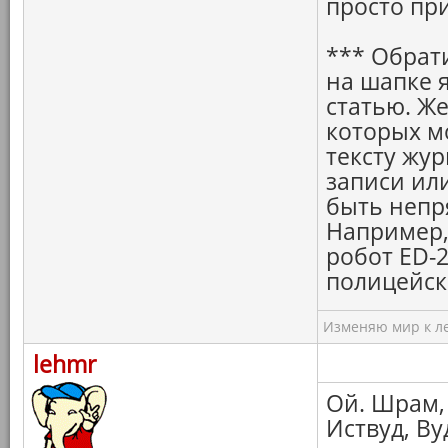
просто пр
*** Обрат
на шапке 
статью. Ж
которых м
тексту жур
записи ил
быть непр
Например, 
робот ED-2
полицейск
Изменяю мир к ле
lehmr
Ой. Шрам, 
Иствуд, Ву