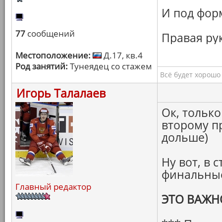
И под фор
77
сообщений
Правая рук
Местоположение:
Д.17, кв.4
Род занятий:
Тунеядец со стажем
Всё будет хорошо
Игорь Талалаев
Ок, только
второму п
дольше)
Ну вот, в
финальные
Главный редактор
ЭТО ВАЖН