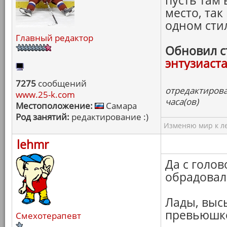
пусть там 
место, так
одном сти
Главный редактор
Обновил с
энтузиаст
7275
сообщений
отредактирова
www.25-k.com
часа(ов)
Местоположение:
Самара
Род занятий:
редактирование :)
Изменяю мир к ле
lehmr
Да с голов
обрадовал
Лады, выс
превьюшк
Смехотерапевт