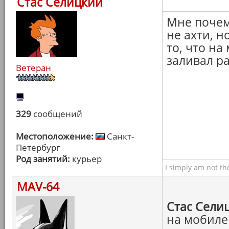
Стас Селицкий
Мне почем
не ахти, н
то, что на
заливал р
Ветеран
329
сообщений
Местоположение:
Санкт-
Петербург
Род занятий:
курьер
I simply am not th
MAV-64
Стас Сели
на мобиле