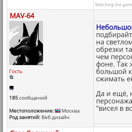
Watching the game
MAV-64
Небольшой
подбирайт
на светло
обрезки т
чем персо
фоне. Так 
большой к
Гость
сжимать её
Да и ещё,
185
сообщений
персонажа
"висел в в
Местоположение:
Москва
Род занятий:
Веб дизайн