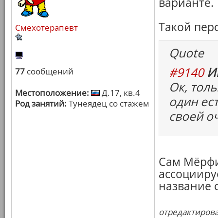
варианте.
Такой пер
Смехотерапевт
Quote
#9140
И
77
сообщений
Ок, тол
Местоположение:
Д.17, кв.4
один ес
Род занятий:
Тунеядец со стажем
своей о
Сам Мёрфи
ассоцииру
название с
отредактировал