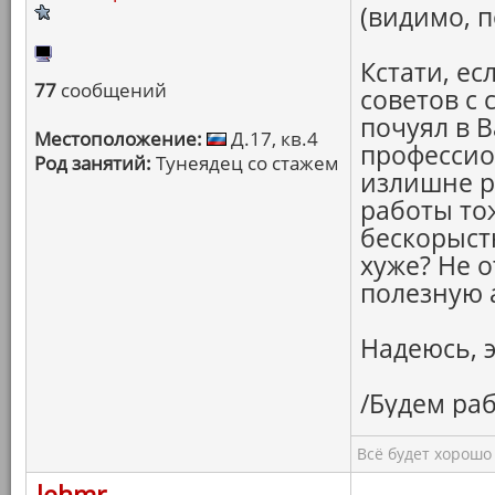
(видимо, п
Кстати, ес
77
сообщений
советов с
почуял в В
Местоположение:
Д.17, кв.4
профессио
Род занятий:
Тунеядец со стажем
излишне р
работы тож
бескорыст
хуже? Не о
полезную 
Надеюсь, э
/Будем раб
Всё будет хорошо