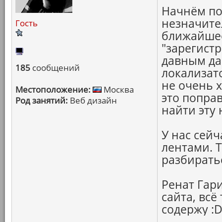
Начнём по
незначител
Гость
ближайшее
"зарегистр
давным да
185
сообщений
локализат
не очень 
Местоположение:
Москва
это попра
Род занятий:
Веб дизайн
найти эту
У нас сей
лентами. Т
разбирать
Ренат Гари
сайта, всё
содержу :