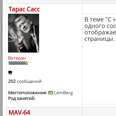
Тарас Сасс
В теме "С 
одного со
отображает
страницы.
Ветеран
202
сообщений
Местоположение:
LemBerg
Род занятий:
MAV-64