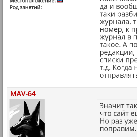
Местоположение:
да и вооб
Род занятий:
таки разби
журнала, т
номер, к п
журнал в п
такое. А 
редакции, 
списки пр
т.д. Когда
отправлять
MAV-64
Значит та
что сайт е
Но раз уже
поправим.