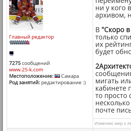
переимену
ни у кого 
архивом, 
В
"Скоро в
только сп
Главный редактор
их рейтин
будет обн
7275
сообщений
2Архитект
www.25-k.com
сообщения
Местоположение:
Самара
мигать ил
Род занятий:
редактирование :)
кабинете 
то просто 
несколько 
почте пись
Изменяю мир к ле