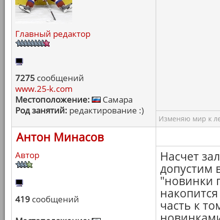
Главный редактор
7275
сообщений
www.25-k.com
Местоположение:
Самара
Род занятий:
редактирование :)
Изменяю мир к ле
Антон Минасов
Насчет за
Автор
допустим 
"новинки п
накопится
419
сообщений
часть к т
новинками.