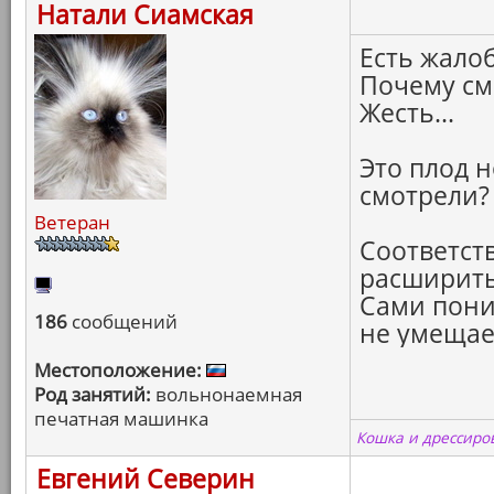
Натали Сиамская
Есть жалоб
Почему сма
Жесть...
Это плод 
смотрели?
Ветеран
Соответст
расширить 
Сами пони
186
сообщений
не умещаец
Местоположение:
Род занятий:
вольнонаемная
печатная машинка
Кошка и дрессиров
Евгений Северин