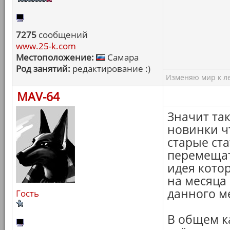
7275
сообщений
www.25-k.com
Местоположение:
Самара
Род занятий:
редактирование :)
Изменяю мир к ле
MAV-64
Значит так
новинки ч
старые ст
перемещат
идея кото
на месяца
данного м
Гость
В общем ка