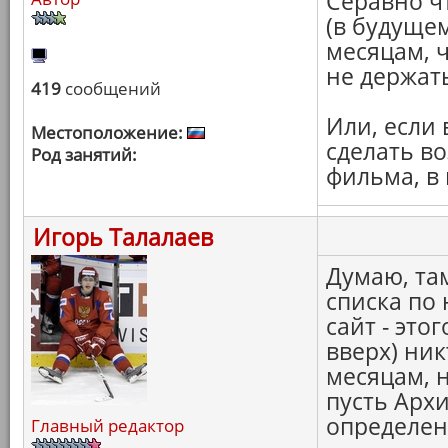
Серавно ч
(в будуще
месяцам, 
не держать
419
сообщений
Или, если 
Местоположение:
сделать в
Род занятий:
фильма, в 
Игорь Талалаев
Думаю, та
списка по
сайт - это
вверх) ник
месяцам, н
пусть Архи
определен
Главный редактор