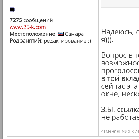
7275
сообщений
www.25-k.com
Надеюсь, о
Местоположение:
Самара
я))).
Род занятий:
редактирование :)
Вопрос в 
возможнос
проголосо
в той вкла
сейчас эт
окне, нес
З.Ы. ссыл
не работае
Изменяю мир к ле