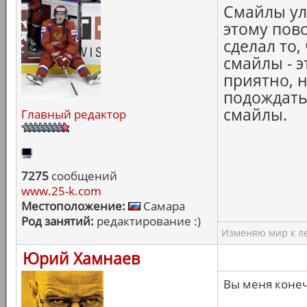
Смайлы ул
этому пов
сделал то,
смайлы - э
приятно, 
подождать.
смайлы.
Главный редактор
7275
сообщений
www.25-k.com
Местоположение:
Самара
Род занятий:
редактирование :)
Изменяю мир к ле
Юрий Хамнаев
Вы меня конеч