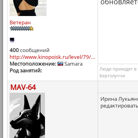
обновляет
Ветеран
400
сообщений
http://www.kinopoisk.ru/level/79/...
Местоположение:
Samara
Люди приходят в к
Род занятий:
Бертолуччи
MAV-64
Ирина Лукьяно
редактироват