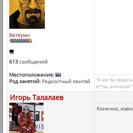
Ветеран
613
сообщений
Местоположение:
"Я мог бы продать
Род занятий:
Редкостный лентяй
б**дь, долларов!"
Игорь Талалаев
Конечно, извин