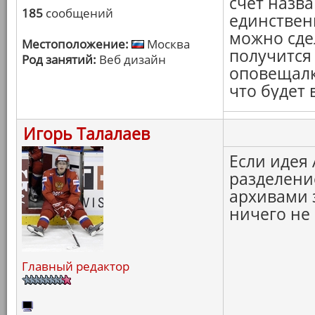
счёт назва
185
сообщений
единствен
можно сде
Местоположение:
Москва
получится
Род занятий:
Веб дизайн
оповещалк
что будет 
Игорь Талалаев
Если идея
разделение
архивами 
ничего не 
Главный редактор