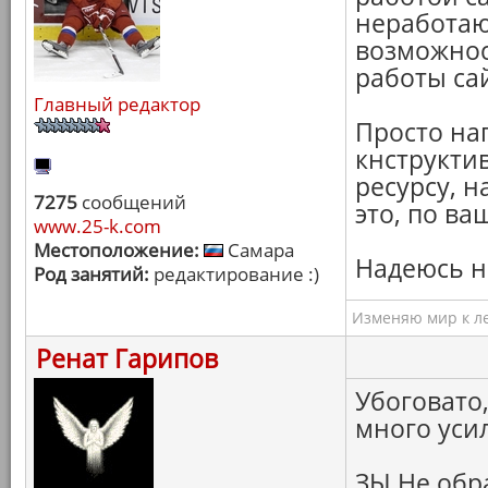
неработаю
возможнос
работы са
Главный редактор
Просто нап
кнструкти
ресурсу, н
7275
сообщений
это, по в
www.25-k.com
Местоположение:
Самара
Надеюсь н
Род занятий:
редактирование :)
Изменяю мир к ле
Ренат Гарипов
Убоговато,
много уси
ЗЫ Не обр