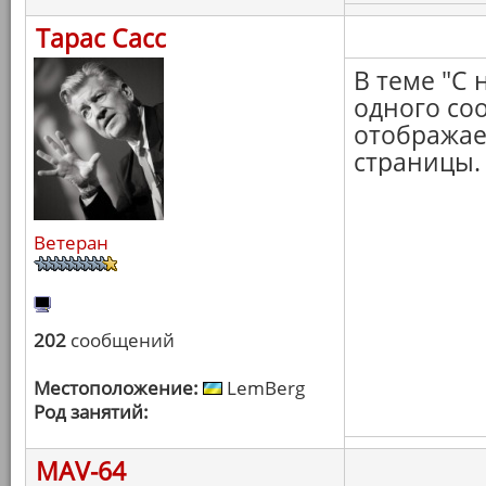
Тарас Сасс
В теме "С 
одного со
отображает
страницы.
Ветеран
202
сообщений
Местоположение:
LemBerg
Род занятий:
MAV-64