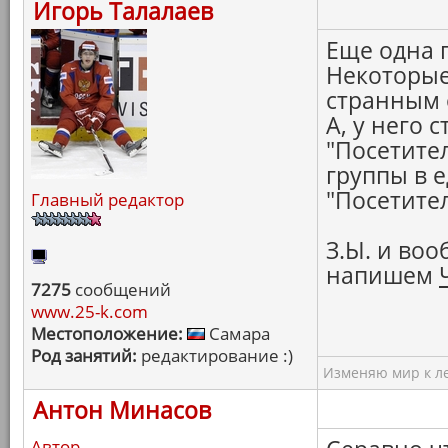
Игорь Талалаев
Еще одна 
Некоторые
странным 
А, у него с
"Посетител
группы в 
"Посетител
Главный редактор
З.Ы. и во
напишем
7275
сообщений
www.25-k.com
Местоположение:
Самара
Род занятий:
редактирование :)
Изменяю мир к ле
Антон Минасов
Автор