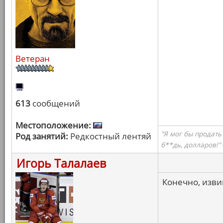
Ветеран
613
сообщений
Местоположение:
"Я мог бы продать
Род занятий:
Редкостный лентяй
б**дь, долларов!"
Игорь Талалаев
Конечно, извин