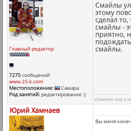
Смайлы ул
этому пов
сделал то,
смайлы - э
приятно, 
подождать.
смайлы.
Главный редактор
7275
сообщений
www.25-k.com
Местоположение:
Самара
Род занятий:
редактирование :)
Изменяю мир к ле
Юрий Хамнаев
Вы меня конеч