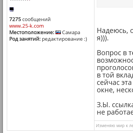
7275
сообщений
www.25-k.com
Надеюсь, о
Местоположение:
Самара
я))).
Род занятий:
редактирование :)
Вопрос в 
возможнос
проголосо
в той вкла
сейчас эт
окне, нес
З.Ы. ссыл
не работае
Изменяю мир к ле