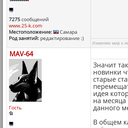
7275
сообщений
www.25-k.com
Местоположение:
Самара
Род занятий:
редактирование :)
Изменяю мир к ле
MAV-64
Значит так
новинки ч
старые ст
перемещат
идея кото
на месяца
данного м
Гость
В общем ка