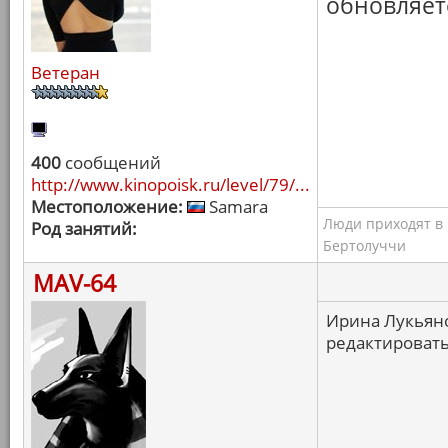
обновляет
Ветеран
400
сообщений
http://www.kinopoisk.ru/level/79/...
Местоположение:
Samara
Люди приходят в к
Род занятий:
Бертолуччи
MAV-64
Ирина Лукьяно
редактироват