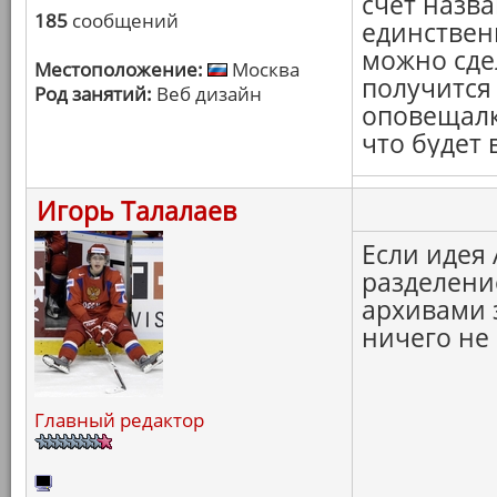
счёт назва
185
сообщений
единствен
можно сде
Местоположение:
Москва
получится
Род занятий:
Веб дизайн
оповещалк
что будет 
Игорь Талалаев
Если идея
разделение
архивами 
ничего не 
Главный редактор