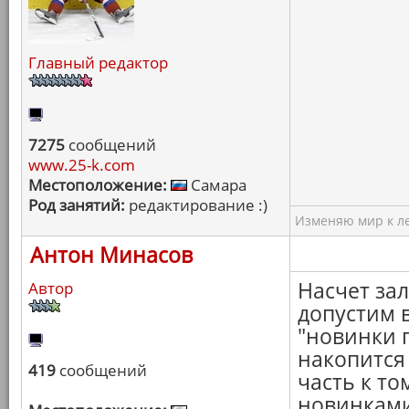
Главный редактор
7275
сообщений
www.25-k.com
Местоположение:
Самара
Род занятий:
редактирование :)
Изменяю мир к ле
Антон Минасов
Насчет за
Автор
допустим 
"новинки п
накопится
419
сообщений
часть к т
новинками.