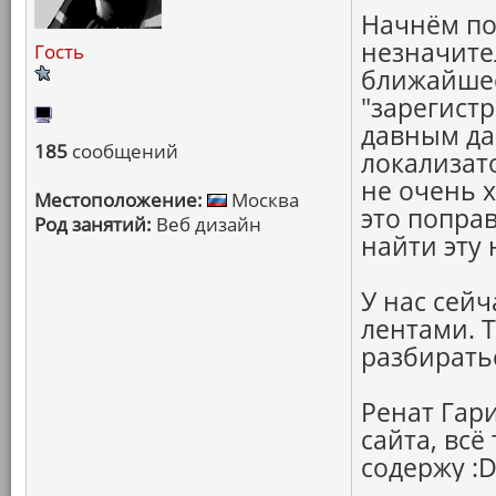
Начнём по
незначител
Гость
ближайшее
"зарегистр
давным да
185
сообщений
локализат
не очень 
Местоположение:
Москва
это попра
Род занятий:
Веб дизайн
найти эту
У нас сей
лентами. Т
разбирать
Ренат Гари
сайта, всё
содержу :