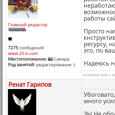
неработаю
возможнос
работы са
Главный редактор
Просто нап
кнструкти
ресурсу, н
7275
сообщений
это, по в
www.25-k.com
Местоположение:
Самара
Надеюсь н
Род занятий:
редактирование :)
Изменяю мир к ле
Ренат Гарипов
Убоговато,
много уси
ЗЫ Не обр