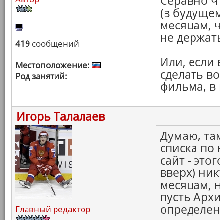
Серавно ч
(в будуще
месяцам, 
не держать
419
сообщений
Или, если 
Местоположение:
сделать в
Род занятий:
фильма, в 
Игорь Талалаев
Думаю, та
списка по
сайт - это
вверх) ник
месяцам, н
пусть Архи
определен
Главный редактор