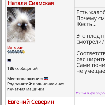
Натали Сиамская
Есть жалоб
Почему сма
Жесть...
Это плод 
смотрели?
Ветеран
Соответст
расширить 
Сами пони
186
сообщений
не умещаец
Местоположение:
Род занятий:
вольнонаемная
печатная машинка
Кошка и дрессиров
Евгений Северин