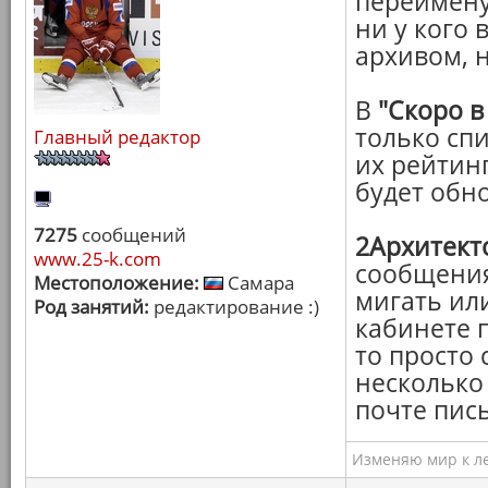
переимену
ни у кого 
архивом, 
В
"Скоро в
только сп
Главный редактор
их рейтин
будет обн
7275
сообщений
2Архитект
www.25-k.com
сообщения
Местоположение:
Самара
мигать ил
Род занятий:
редактирование :)
кабинете 
то просто 
несколько 
почте пись
Изменяю мир к ле