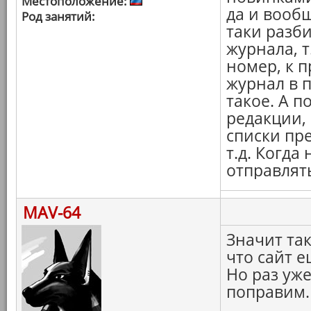
Местоположение:
да и вооб
Род занятий:
таки разби
журнала, т
номер, к п
журнал в п
такое. А 
редакции, 
списки пр
т.д. Когда
отправлять
MAV-64
Значит та
что сайт е
Но раз уже
поправим.