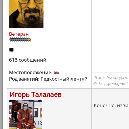
Ветеран
613
сообщений
Местоположение:
"Я мог бы продать
Род занятий:
Редкостный лентяй
б**дь, долларов!"
Игорь Талалаев
Конечно, извин