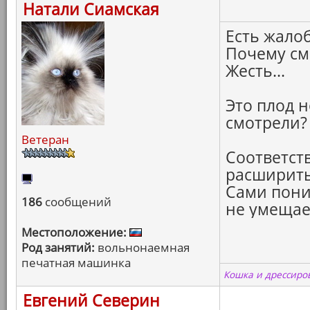
Натали Сиамская
Есть жалоб
Почему сма
Жесть...
Это плод 
смотрели?
Ветеран
Соответст
расширить 
Сами пони
186
сообщений
не умещаец
Местоположение:
Род занятий:
вольнонаемная
печатная машинка
Кошка и дрессиров
Евгений Северин