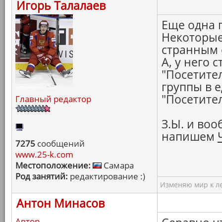
Игорь Талалаев
Еще одна 
Некоторые
странным 
А, у него с
"Посетител
группы в 
"Посетител
Главный редактор
З.Ы. и во
напишем
7275
сообщений
www.25-k.com
Местоположение:
Самара
Род занятий:
редактирование :)
Изменяю мир к ле
Антон Минасов
Автор