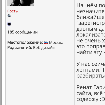
Начнём по
незначител
Гость
ближайшее
"зарегистр
давным да
185
сообщений
локализат
не очень 
Местоположение:
Москва
это попра
Род занятий:
Веб дизайн
найти эту
У нас сей
лентами. Т
разбирать
Ренат Гари
сайта, всё
содержу :