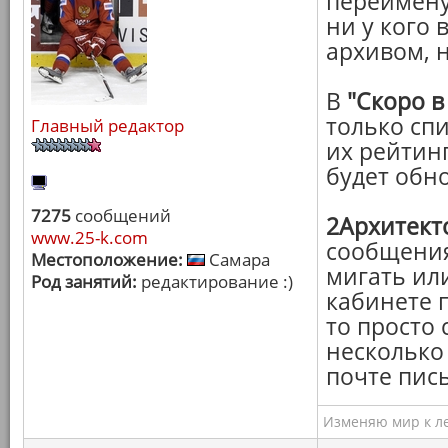
переимену
ни у кого 
архивом, 
В
"Скоро в
только сп
Главный редактор
их рейтин
будет обн
7275
сообщений
2Архитект
www.25-k.com
сообщения
Местоположение:
Самара
мигать ил
Род занятий:
редактирование :)
кабинете 
то просто 
несколько 
почте пись
Изменяю мир к ле