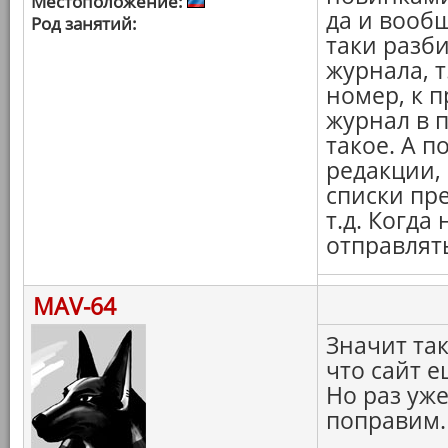
Местоположение:
да и вооб
Род занятий:
таки разби
журнала, т
номер, к п
журнал в п
такое. А 
редакции, 
списки пр
т.д. Когда
отправлять
MAV-64
Значит та
что сайт е
Но раз уже
поправим.