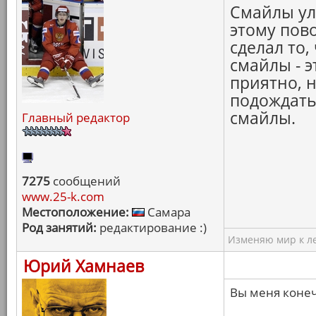
Смайлы ул
этому пов
сделал то,
смайлы - э
приятно, 
подождать.
смайлы.
Главный редактор
7275
сообщений
www.25-k.com
Местоположение:
Самара
Род занятий:
редактирование :)
Изменяю мир к ле
Юрий Хамнаев
Вы меня конеч