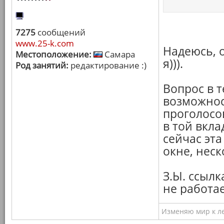
7275
сообщений
www.25-k.com
Надеюсь, о
Местоположение:
Самара
я))).
Род занятий:
редактирование :)
Вопрос в 
возможнос
проголосо
в той вкла
сейчас эт
окне, нес
З.Ы. ссыл
не работае
Изменяю мир к ле