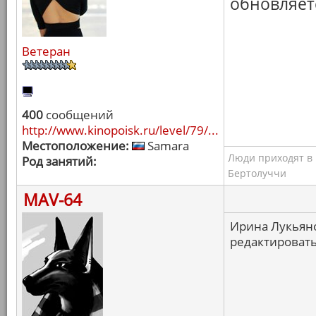
обновляет
Ветеран
400
сообщений
http://www.kinopoisk.ru/level/79/...
Местоположение:
Samara
Люди приходят в к
Род занятий:
Бертолуччи
MAV-64
Ирина Лукьяно
редактироват