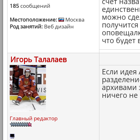
счёт назва
185
сообщений
единствен
можно сде
Местоположение:
Москва
получится
Род занятий:
Веб дизайн
оповещалк
что будет 
Игорь Талалаев
Если идея
разделение
архивами 
ничего не 
Главный редактор