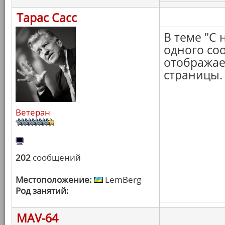
Тарас Сасс
В теме "С 
одного со
отображает
страницы.
Ветеран
202
сообщений
Местоположение:
LemBerg
Род занятий:
MAV-64