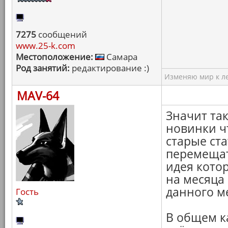
7275
сообщений
www.25-k.com
Местоположение:
Самара
Род занятий:
редактирование :)
Изменяю мир к ле
MAV-64
Значит так
новинки ч
старые ст
перемещат
идея кото
на месяца
данного м
Гость
В общем ка