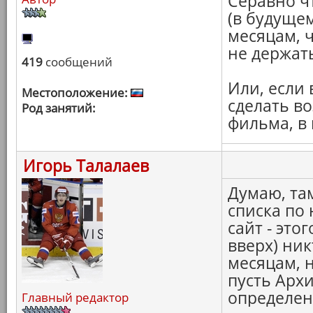
Серавно ч
(в будуще
месяцам, 
не держать
419
сообщений
Или, если 
Местоположение:
сделать в
Род занятий:
фильма, в 
Игорь Талалаев
Думаю, та
списка по
сайт - это
вверх) ник
месяцам, н
пусть Архи
определен
Главный редактор