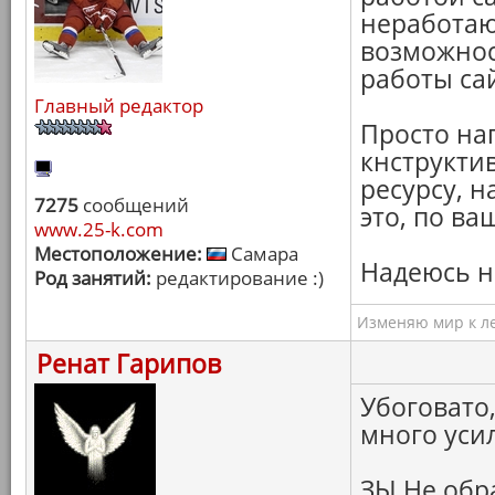
неработаю
возможнос
работы са
Главный редактор
Просто нап
кнструкти
ресурсу, н
7275
сообщений
это, по в
www.25-k.com
Местоположение:
Самара
Надеюсь н
Род занятий:
редактирование :)
Изменяю мир к ле
Ренат Гарипов
Убоговато,
много уси
ЗЫ Не обр