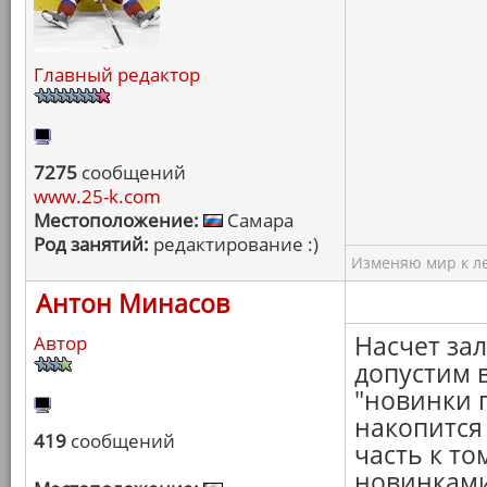
Главный редактор
7275
сообщений
www.25-k.com
Местоположение:
Самара
Род занятий:
редактирование :)
Изменяю мир к ле
Антон Минасов
Насчет за
Автор
допустим 
"новинки п
накопится
419
сообщений
часть к т
новинками.