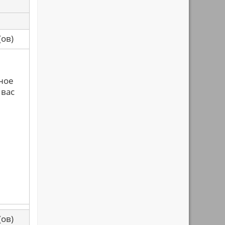
са(ов)
ное
 вас
са(ов)