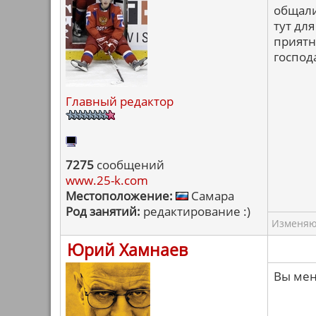
общали
тут для
приятн
господа
Главный редактор
7275
сообщений
www.25-k.com
Местоположение:
Самара
Род занятий:
редактирование :)
Изменяю 
Юрий Хамнаев
Вы мен