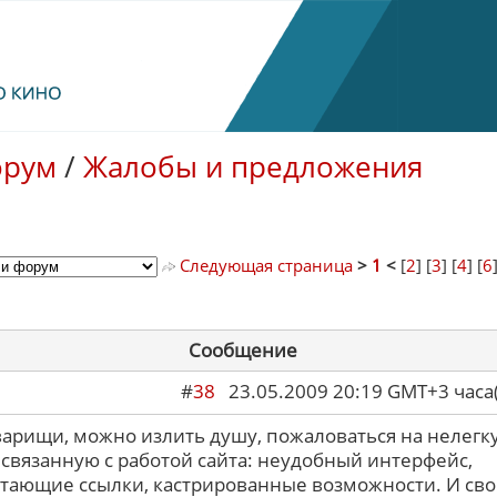
орум
/
Жалобы и предложения
Следующая страница
>
1
<
[
2
] [
3
] [
4
] [
6
Сообщение
#
38
23.05.2009 20:19 GMT+3 ча
оварищи, можно излить душу, пожаловаться на нелегк
 связанную с работой сайта: неудобный интерфейс,
тающие ссылки, кастрированные возможности. И св