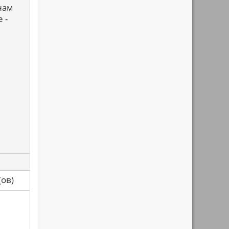
нам
 -
са(ов)