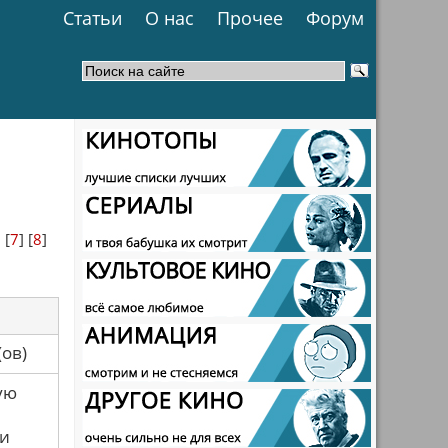
Статьи
О нас
Прочее
Форум
] [
7
] [
8
]
са(ов)
ую
ои