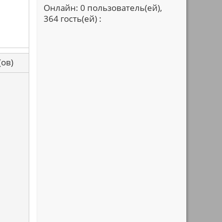
Онлайн: 0 пользователь(ей),
364 гость(ей) :
са(ов)