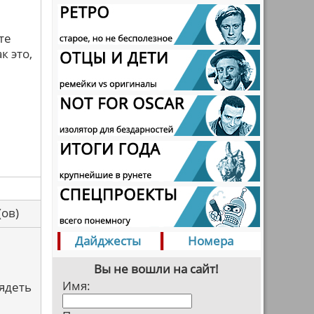
те
к это,
са(ов)
Дайджесты
Номера
Вы не вошли на сайт!
Имя:
лядеть