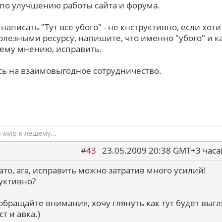
по улучшению работы сайта и форума.
написать "Тут все убого" - не кнструктивно, если хоти
олезными ресурсу, напишите, что именно "убого" и ка
ему мнению, исправить.
ь на взаимовыгодное сотрудничество.
мир к лешему...
#
43
23.05.2009 20:38 GMT+3 ча
ато, ага, исправить можно затратив много усилий!
уктивно?
обращайте внимания, хочу глянуть как тут будет выг
т и авка.)