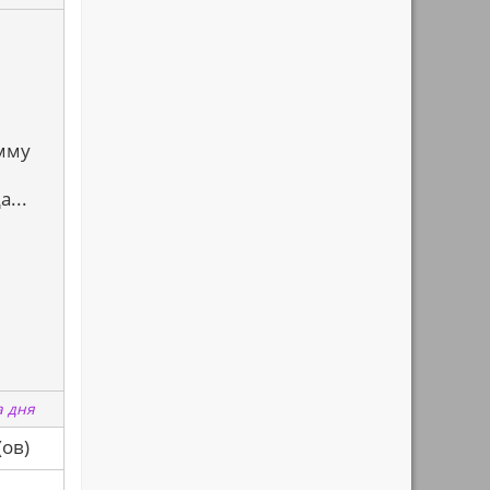
мму
...
а дня
са(ов)