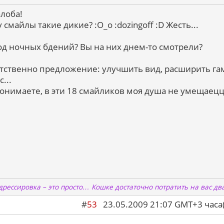
алоба!
смайлы такие дикие? :O_o :dozingoff :D Жесть...
од ночных бдений? Вы на них днем-то смотрели?
тственно предложение: улучшить вид, расширить га
с...
онимаете, в эти 18 смайликов моя душа не умещаецца
дрессировка – это просто… Кошке достаточно потратить на вас дв
#
53
23.05.2009 21:07 GMT+3 ча