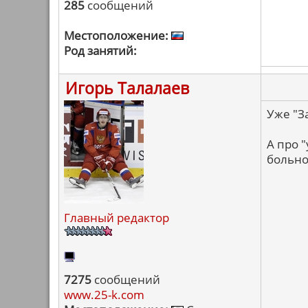
285
сообщений
Местоположение:
Род занятий:
Игорь Талалаев
Уже "З
А про "
больно
Главный редактор
7275
сообщений
www.25-k.com