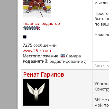
мысли 
Просто 
быть п
Главный редактор
по ваш
Надеюс
7275
сообщений
www.25-k.com
Местоположение:
Самара
Род занятий:
редактирование :)
Изменяю 
Ренат Гарипов
Убогов
Констр
ЗЫ Не 
мой пос