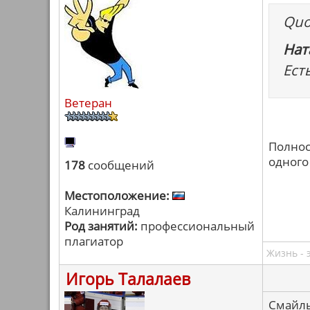
Quo
Нат
Ест
Ветеран
Полнос
одного
178
сообщений
Местоположение:
Калининград
Род занятий:
профессиональный
плагиатор
Жизнь - 
Игорь Талалаев
Смайлы