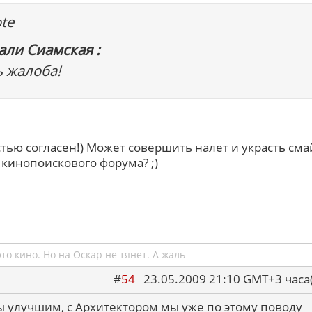
te
али Сиамская :
ь жалоба!
тью согласен!) Может совершить налет и украсть сма
 кинопоискового форума? ;)
это кино. Но на Оскар не тянет. А жаль
#
54
23.05.2009 21:10 GMT+3 ча
 улучшим, с Архитектором мы уже по этому поводу