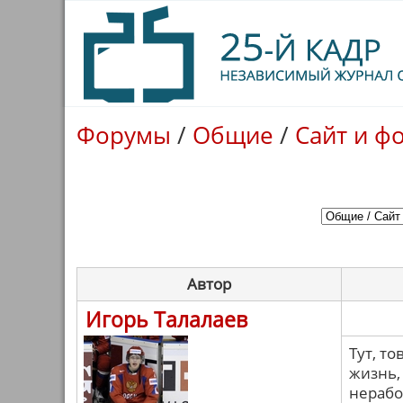
Форумы
/
Общие
/
Сайт и ф
Автор
Игорь Талалаев
Тут, т
жизнь,
нерабо