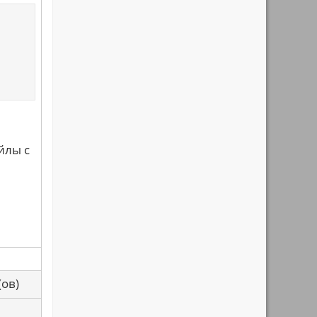
йлы с
са(ов)