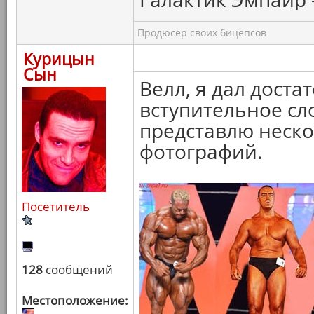
Продюсер своих бицепсов
Курицын
Сын
Велл, я дал дост
вступительное сло
представлю неск
фотографий.
Посетитель
128
сообщений
Местоположение: