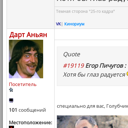
Темная сторона "25-го кадра"
VK
|
Кинориум
Дарт Аньян
Quote
#19119
Егор Пичугов :
Хотя бы глаз радуется
Посетитель
специально для вас, Голубчик
101
сообщений
Местоположение: