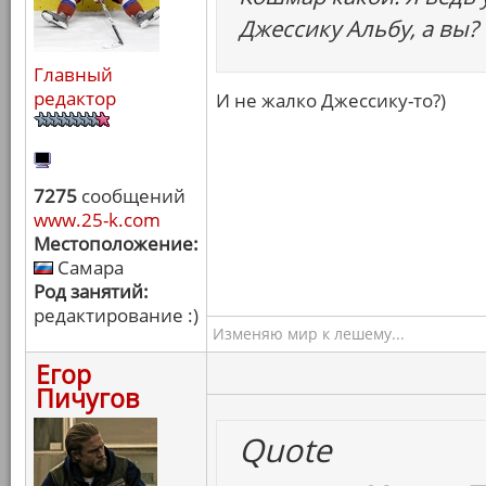
Джессику Альбу, а вы?
Главный
редактор
И не жалко Джессику-то?)
7275
сообщений
www.25-k.com
Местоположение:
Самара
Род занятий:
редактирование :)
Изменяю мир к лешему...
Егор
Пичугов
Quote