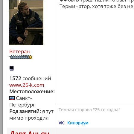
Терминатор, хотя тоже без н
Ветеран
1572
сообщений
www.25-k.com
Местоположение:
Санкт-
Петербург
Темная сторона "25-го кадра"
Род занятий:
я тут
мимо проходил
VK
|
Кинориум