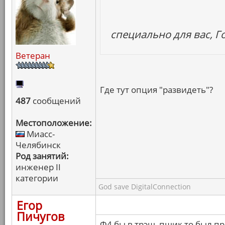
специально для вас, Г
Ветеран
Где тут опция "развидеть"?
487
сообщений
Местоположение:
Миасс-
Челябинск
Род занятий:
инженер II
категории
God save DigitalConnection
Егор
Пичугов
Ф4 бы в трэш, пшик то был п