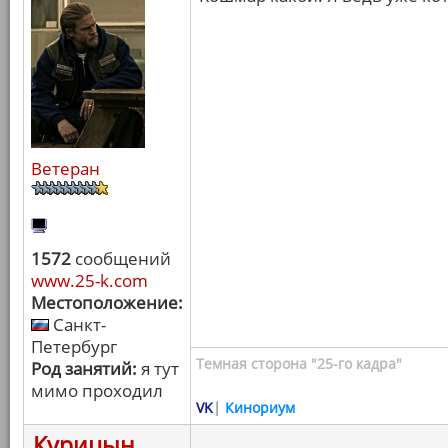
Ветеран
1572
сообщений
www.25-k.com
Местоположение:
Санкт-
Петербург
Темная сторона "25-го кадра"
Род занятий:
я тут
мимо проходил
VK
|
Кинориум
Курицын