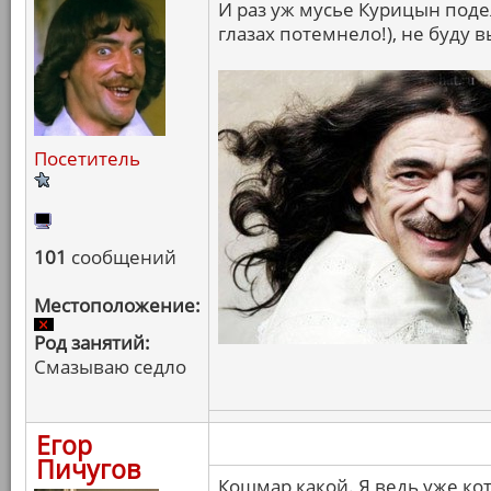
И раз уж мусье Курицын поде
глазах потемнело!), не буду в
Посетитель
101
сообщений
Местоположение:
Род занятий:
Смазываю седло
Егор
Пичугов
Кошмар какой. Я ведь уже ко