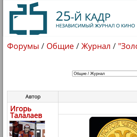
Форумы
/
Общие
/
Журнал
/
"Зол
Автор
Игорь
Талалаев