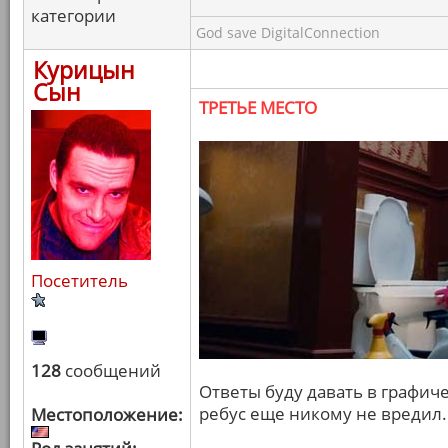
категории
God save DigitalConnection
Курицын
Сын
ТРЕТЬЕ МЕСТО
Посетитель
128
сообщений
Ответы буду давать в графич
ребус еще никому не вредил.
Местоположение: