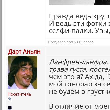
Правда ведь крут
И ведь эти фотки
селфи-палки. Увы, 
Продюсер своих бицепсов
Дарт Аньян
Ланфрен-ланфра, л
трава густа, посте
чем это я? Ах да,
мой гонорар за с
не будем о грустн
Посетитель
В отличие от мое