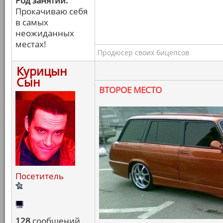
Род занятий:
Прокачиваю себя
в самых
неожиданных
местах!
Продюсер своих бицепсов
Курицын
Сын
ВТОРОЕ МЕСТО
Посетитель
128
сообщений