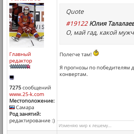
Quote
#19122
Юлия Талалаев
О, май гад, какой мужч
Главный
Полегче там!
редактор
Я прогнозы по победителям д
конвертам.
7275
сообщений
www.25-k.com
Местоположение:
Самара
Род занятий:
редактирование :)
Изменяю мир к лешему...