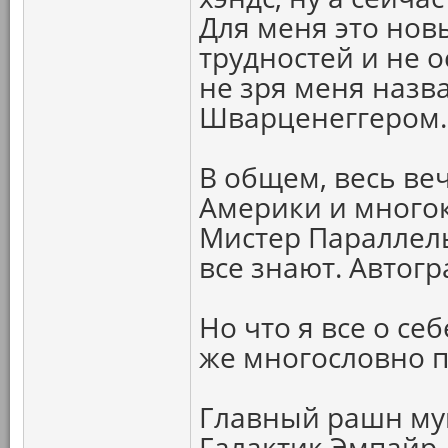
Для меня это нов
трудностей и не 
не зря меня наз
Шварценеггером.
В общем, весь ве
Америки и много
Мистер Параллель
все знают. Автог
Но что я все о себ
же многословно п
Главный рашн муш
Галактик Эмпайр 