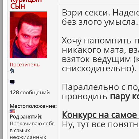
Сын
Вэри секси. Надею
без злого умысла.
Хочу напомнить п
никакого мата, в
взяток ведущим (
Посетитель
снисходительно).
Параллельно с по
128
сообщений
проводить
пару к
Местоположение:
Конкурс на самое
Род занятий:
Ну, тут все понятн
Прокачиваю себя
в самых
неожиданных