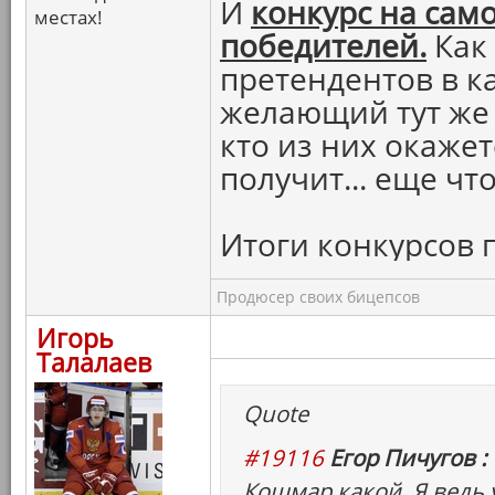
И
конкурс на сам
местах!
победителей.
Как
претендентов в 
желающий тут же 
кто из них окаже
получит... еще что
Итоги конкурсов 
Продюсер своих бицепсов
Игорь
Талалаев
Quote
#19116
Егор Пичугов :
Кошмар какой. Я ведь