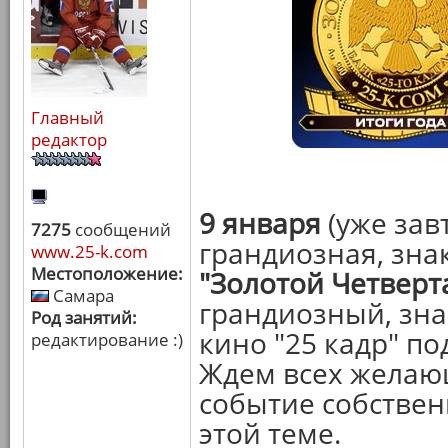
Главный
редактор
9 января
(уже зав
7275
сообщений
грандиозная, зна
www.25-k.com
Местоположение:
"Золотой Четверт
Самара
грандиозный, зн
Род занятий:
кино "25 кадр" по
редактирование :)
Ждем всех желающ
событие собствен
этой теме.