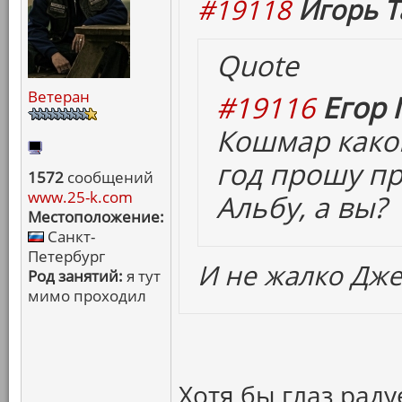
#19118
Игорь Т
Quote
Ветеран
#19116
Егор 
Кошмар какой
год прошу пр
1572
сообщений
www.25-k.com
Альбу, а вы?
Местоположение:
Санкт-
Петербург
И не жалко Дже
Род занятий:
я тут
мимо проходил
Хотя бы глаз рад