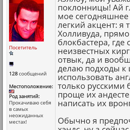
поклонницы! Ай гл
мое сегодняшнее 
легкий акцент: я 
Холливуда, прямо
блокбастера, где 
Посетитель
неизвестных кирг
отвык, да и вооб
делаю подходы к 
128
сообщений
использовать англ
только русскими 
Местоположение:
проще их андестен
Род занятий:
написать их вронг
Прокачиваю себя
в самых
неожиданных
Обычно я предпо
местах!
хэндс, ну а сейча