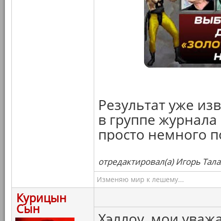
Результат уже из
в группе журнала 
просто немного п
отредактировал(а) Игорь Тала
Изменяю мир к лешему...
Курицын
Сын
Хэллоу, мои уваж