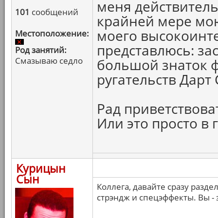
меня действитель
101
сообщений
крайней мере мою
моего высокоинте
Местоположение:
представлюсь: за
Род занятий:
Смазываю седло
большой знаток ф
ругательств Дарт
Рад приветствова
Или это просто в
Курицын
Сын
Коллега, давайте сразу разде
стрэндж и спецэффекты. Вы - 