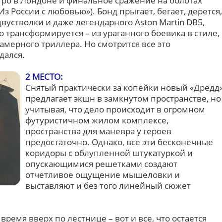
ро в Лондоне и финальное сражение на болотах
Из России с любовью»). Бонд прыгает, бегает, дерется,
двустволки и даже легендарного Aston Martin DB5,
трансформируется – из ураганного боевика в стиле,
камерного триллера. Но смотрится все это
дался.
2 МЕСТО:
Снятый практически за копейки новый «Дредд
предлагает экшн в замкнутом пространстве, но
учитывая, что дело происходит в огромном
футуристичном жилом комплексе,
пространства для маневра у героев
предостаточно. Однако, все эти бесконечные
коридоры с облупленной штукатуркой и
опускающимися решетками создают
отчетливое ощущение мышеловки и
выставляют и без того линейный сюжет
е время вверх по лестнице – вот и все, что остается