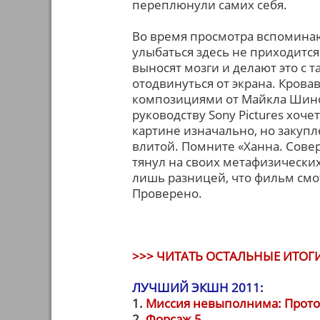
переплюнули самих себя.
Во время просмотра вспоминаю
улыбаться здесь не приходится
выносят мозги и делают это с 
отодвинуться от экрана. Кров
композициями от Майкла Шиноды 
руководству Sony Pictures хоче
картине изначально, но закупл
влитой. Помните «Ханна. Совер
тянул на своих метафизических 
лишь разницей, что фильм смо
Проверено.
>>> ЧИТАТЬ ОСТАЛЬНЫЕ ИТОГИ
ЛУЧШИЙ ЭКШН 2011:
1.
Миссия невыполнима: Прот
2.
Форсаж 5