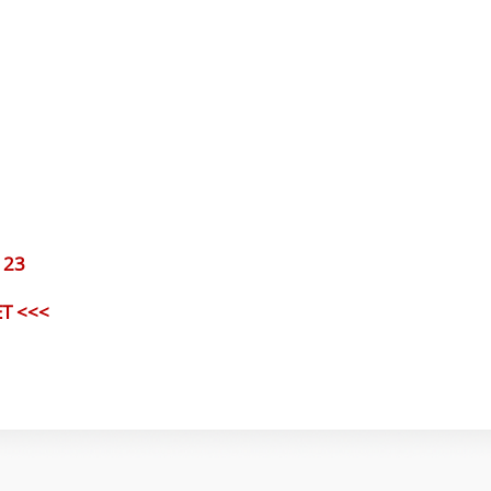
123
Т <<<