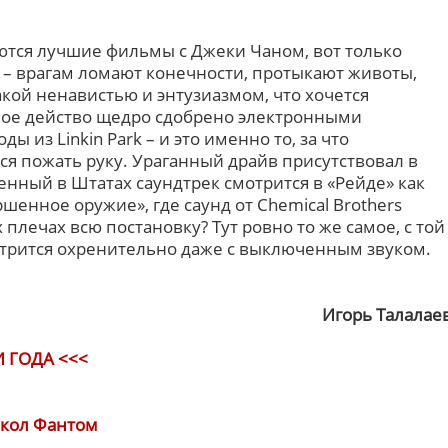
тся лучшие фильмы с Джеки Чаном, вот только
 – врагам ломают конечности, протыкают животы,
такой ненавистью и энтузиазмом, что хочется
авое действо щедро сдобрено электронными
из Linkin Park – и это именно то, за что
тся пожать руку. Ураганный драйв присутствовал в
енный в Штатах саундтрек смотрится в «Рейде» как
шенное оружие», где саунд от Chemical Brothers
плечах всю постановку? Тут ровно то же самое, с той
трится охренительно даже с выключенным звуком.
Игорь Талалае
 ГОДА <<<
окол Фантом