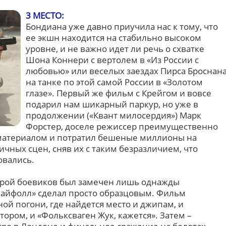
3 МЕСТО:
Бондиана уже давно приучила нас к тому, что
ее экшн находится на стабильно высоком
уровне, и не важно идет ли речь о схватке
Шона Коннери с вертолем в «Из России с
любовью» или веселых заездах Пирса Броснан
на танке по этой самой России в «Золотом
глазе». Первый же фильм с Крейгом и вовсе
подарил нам шикарный паркур, но уже в
продолжении («Квант милосердия») Марк
Форстер, доселе режиссер преимущественно
 материалом и потратил бешеные миллионы на
чных сцен, сняв их с таким безразличием, что
вались.
урой боевиков был замечен лишь однажды
Скайфолл» сделал просто образцовым. Фильм
ой погони, где найдется место и джипам, и
тором, и «Фольксваген Жук, кажется». Затем –