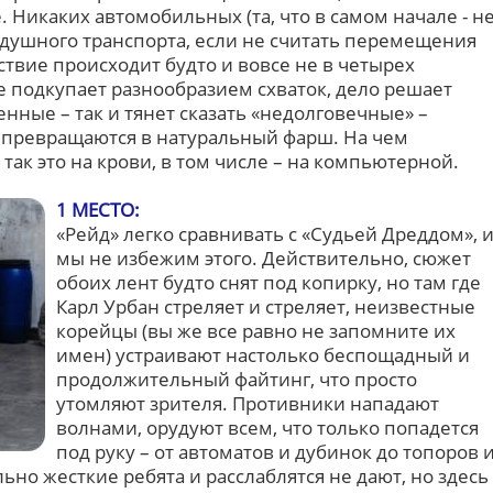
. Никаких автомобильных (та, что в самом начале - н
оздушного транспорта, если не считать перемещения
йствие происходит будто и вовсе не в четырех
е подкупает разнообразием схваток, дело решает
нные – так и тянет сказать «недолговечные» –
м превращаются в натуральный фарш. На чем
так это на крови, в том числе – на компьютерной.
1 МЕСТО:
«Рейд» легко сравнивать с «Судьей Дреддом», 
мы не избежим этого. Действительно, сюжет
обоих лент будто снят под копирку, но там где
Карл Урбан стреляет и стреляет, неизвестные
корейцы (вы же все равно не запомните их
имен) устраивают настолько беспощадный и
продолжительный файтинг, что просто
утомляют зрителя. Противники нападают
волнами, орудуют всем, что только попадется
под руку – от автоматов и дубинок до топоров 
но жесткие ребята и расслаблятся не дают, но здесь