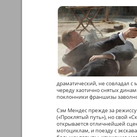
драматический, не совладал с
череду хаотично снятых динами
поклонники франшизы заволно
Сэм Мендес прежде за режисс
(«Проклятый путь»), но свой «
открывается отличнейшей сцен
мотоциклам, и поезду с экскава