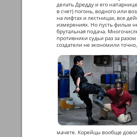
делать Дредду и его напарнице
в счет) погонь, водного или в
на лифтах и лестницах, все де
измерениях. Но пусть фильм н
брутальная подача. Многочисле
противники судьи раз за разо
создатели не экономили точно, 
мачете. Корейцы вообще доволь