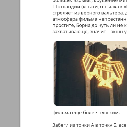
больше: взрывы, крушение мет
Шотландии (кстати, отсылка к «
стреляет из верного вальтера, 
атмосфера фильма непрестанно 
простите, Борна до чуть ли не 
захватывающе, значит – экшн у
фильма еще более плоским.
Забеги из точки А в точку Б, вс