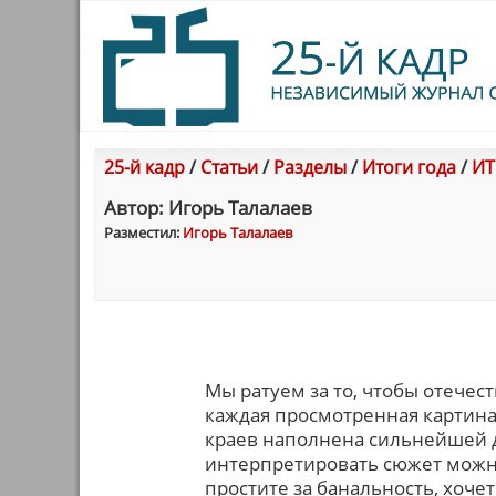
25-й кадр
/
Статьи
/
Разделы
/
Итоги года
/
ИТ
Автор: Игорь Талалаев
Разместил:
Игорь Талалаев
Мы ратуем за то, чтобы отече
каждая просмотренная картина
краев наполнена сильнейшей др
интерпретировать сюжет можно
простите за банальность, хоче