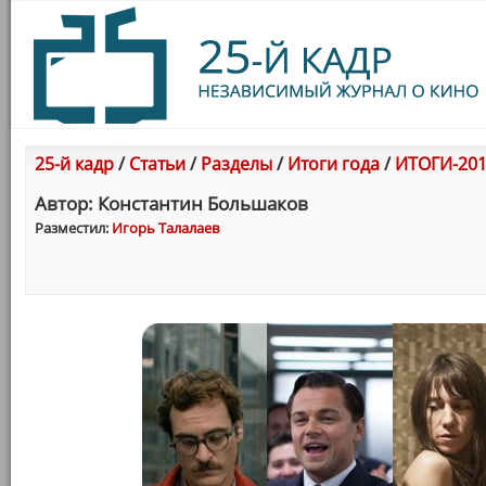
25-й кадр
/
Статьи
/
Разделы
/
Итоги года
/
ИТОГИ-201
Автор: Константин Большаков
Разместил:
Игорь Талалаев