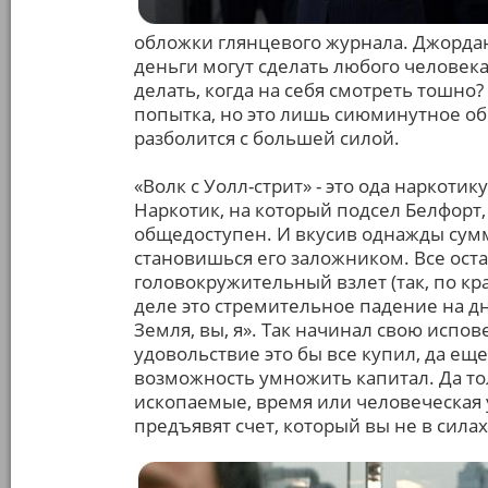
обложки глянцевого журнала. Джордан
деньги могут сделать любого человек
делать, когда на себя смотреть тошно?
попытка, но это лишь сиюминутное об
разболится с большей силой.
«Волк с Уолл-стрит» - это ода наркоти
Наркотик, на который подсел Белфорт,
общедоступен. И вкусив однажды сум
становишься его заложником. Все ост
головокружительный взлет (так, по к
деле это стремительное падение на дно
Земля, вы, я». Так начинал свою испо
удовольствие это бы все купил, да еще
возможность умножить капитал. Да то
ископаемые, время или человеческая у
предъявят счет, который вы не в сила