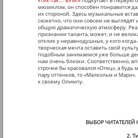
«Тик-так… БУМ!»
подкупает в первую оч
мюзиклом, он способен понравится даж
их стороной. Здесь музыкальные вста
сюжетно, что они совсем не выглядя
общую драматическую атмосферу. Реа
признании таланта, может, и не вели
отклик у неравнодушных, у кого когда
творческая мечта оставить свой культ
подобным занимаемся уже больше дек
нам очень близки. Соответственно, в
строчке бы красовался «Отец», а буд
пару оттенков, то «Малкольм и Мари».
к своему Олимпу.
ВЫБОР ЧИТАТЕЛЕЙ
2. Т