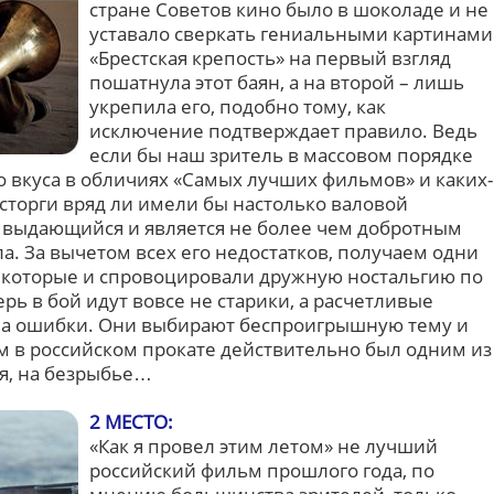
стране Советов кино было в шоколаде и не
уставало сверкать гениальными картинами
«Брестская крепость» на первый взгляд
пошатнула этот баян, а на второй – лишь
укрепила его, подобно тому, как
исключение подтверждает правило. Ведь
если бы наш зритель в массовом порядке
о вкуса в обличиях «Самых лучших фильмов» и каких-
осторги вряд ли имели бы настолько валовой
е выдающийся и является не более чем добротным
а. За вычетом всех его недостатков, получаем одни
 которые и спровоцировали дружную ностальгию по
рь в бой идут вовсе не старики, а расчетливые
 на ошибки. Они выбирают беспроигрышную тему и
м в российском прокате действительно был одним из
ся, на безрыбье…
2 МЕСТО:
«Как я провел этим летом» не лучший
российский фильм прошлого года, по