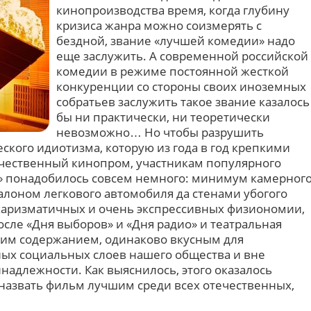
кинопроизводства время, когда глубину
кризиса жанра можно соизмерять с
бездной, звание «лучшей комедии» надо
еще заслужить. А современной российской
комедии в режиме постоянной жесткой
конкуренции со стороны своих иноземных
собратьев заслужить такое звание казалось
бы ни практически, ни теоретически
невозможно… Но чтобы разрушить
кого идиотизма, которую из года в год крепкими
ечественный кинопром, участникам популярного
И» понадобилось совсем немного: минимум камерног
алоном легкового автомобиля да стенами убогого
харизматичных и очень экспрессивных физиономии,
ле «Дня выборов» и «Дня радио» и театральная
ким содержанием, одинаково вкусным для
ых социальных слоев нашего общества и вне
надлежности. Как выяснилось, этого оказалось
 назвать фильм лучшим среди всех отечественных,