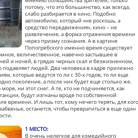
мнению большинства зрителей, только
потому, что это большинство, как всегда,
слабо разбирается в кино. Подобно
автомобилю, который «не роскошь, а
средство передвижения», кино – не
развлечение, а форма отражения времени
через призму сознания. А в картине
Попогребского именно время существует
ромное, величественное, навечно застывшее в
ей и ночей, в грядах черных скал и безжизненном,
о подавляет людей. Два человека в кадре прилежно
м, которые ведутся то ли с 30-х годов, то ли еще
одно поколение, а после них будет еще столько же.
море, ни этот снег. А те, кто не подчиняется, как
танции, будут изгнаны вроде по собственной
оле времени. И лишь тот, кому нечего терять, для ког
абвенье, останется, чтобы превратиться в еще один
ости.
1 МЕСТО:
В очень нелегкое для комедийного