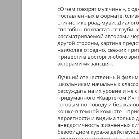
«О чем говорят мужчины», с од
поставленных в формате, близк
стилистике роад-муви. Диалого
способны похвастаться глубин
рассматриваемой авторами че
другой стороны, картина пред
наиболее отрадно, свежих при
привести в восторг любого зр
актерами мизансцен.
Лучший отечественный фильм г
школьникам начальных классо
рассуждать на их уровне и не
придуманного «Квартетом И» гр
готовым по поводу и без жалов
кошке в темной комнате – при
вероятности и видима только д
анекдотичность жизненных си
безобидном кураже действующ
поучительного мужского автопу