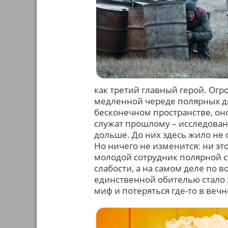
как третий главный герой. Ог
медленной череде полярных дн
бесконечном пространстве, он
служат прошлому – исследования
дольше. До них здесь жило не 
Но ничего не изменится: ни это 
молодой сотрудник полярной с
слабости, а на самом деле по в
единственной обителью стало з
миф и потеряться где-то в вечн