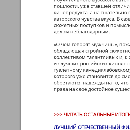
пошлости, уже ставшей отлич
кинопродукта, а на тщательно
авторского чувства вкуса. В с
сюжетных поступков и помысло
делом неблагодарным.
«О чем говорят мужчины», пожа
обладающая стройной сюжетно
коллективом талантливых и, к
из лучших российских кинолен
туалетному камедиклабовскому
которого уже становится до см
обретаются надежды на то, что
права на свое достойное суще
>>> ЧИТАТЬ ОСТАЛЬНЫЕ ИТОГИ
ЛУЧШИЙ ОТЕЧЕСТВЕННЫЙ ФИЛ