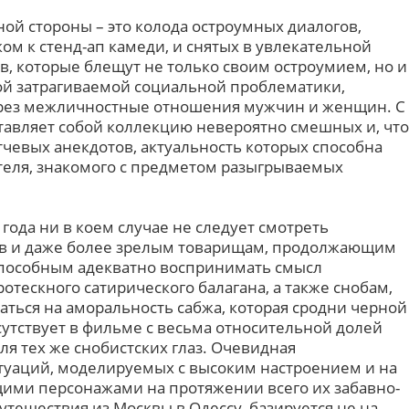
ной стороны – это колода остроумных диалогов,
ом к стенд-ап камеди, и снятых в увлекательной
в, которые блещут не только своим остроумием, но и
ой затрагиваемой социальной проблематики,
рез межличностные отношения мужчин и женщин. С
ставляет собой коллекцию невероятно смешных и, что
тчевых анекдотов, актуальность которых способна
ителя, знакомого с предметом разыгрываемых
ода ни в коем случае не следует смотреть
в и даже более зрелым товарищам, продолжающим
 способным адекватно воспринимать смысл
отескного сатирического балагана, а также снобам,
аться на аморальность сабжа, которая сродни черной
сутствует в фильме с весьма относительной долей
ля тех же снобистских глаз. Очевидная
туаций, моделируемых с высоким настроением и на
ими персонажами на протяжении всего их забавно-
тешествия из Москвы в Одессу, базируется не на