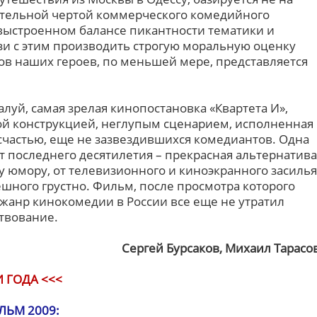
ительной чертой коммерческого комедийного
 выстроенном балансе пикантности тематики и
вязи с этим производить строгую моральную оценку
в наших героев, по меньшей мере, представляется
луй, самая зрелая кинопостановка «Квартета И»,
й конструкцией, неглупым сценарием, исполненная
 счастью, еще не зазвездившихся комедиантов. Одна
т последнего десятилетия – прекрасная альтернатива
 юмору, от телевизионного и киноэкранного засилья
ешного грустно. Фильм, после просмотра которого
 жанр кинокомедии в России все еще не утратил
ствование.
Сергей Бурсаков, Михаил Тарасо
 ГОДА <<<
ЬМ 2009: