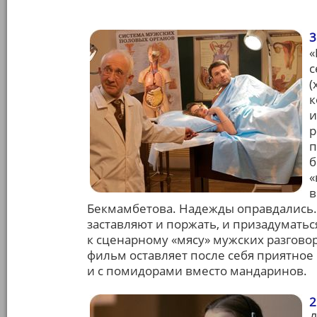
3
«
с
(
к
и
р
п
б
«
в
Бекмамбетова. Надежды оправдались.
заставляют и поржать, и призадуматьс
к сценарному «мясу» мужских разговор
фильм оставляет после себя приятное
и с помидорами вместо мандаринов.
2