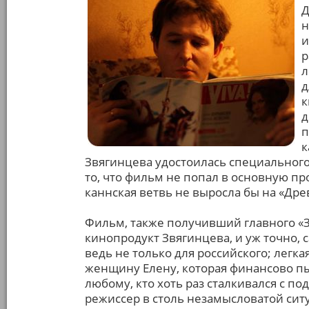
Д
н
и
р
л
д
к
д
п
к
Звягинцева удостоилась специальног
то, что фильм не попал в основную про
каннская ветвь не выросла бы на «Древ
Фильм, также получивший главного «З
кинопродукт Звягинцева, и уж точно, 
ведь не только для российского; легк
женщину Елену, которая финансово пы
любому, кто хоть раз сталкивался с
режиссер в столь незамысловатой ситуа