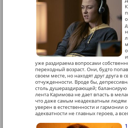
Д
К
п
о
д
н
л
м
о
и
уже раздираема вопросами собственно
переходный возраст. Они, будто попав
своем месте, но находят друг друга в 
отчужденности. Вроде бы, депрессивна
столь душераздирающей; балансирую н
лента Каримова не дает впасть в мела
что даже самым неадекватным людям на
уверен в естественности и гармонии 
адекватности не главных героев, а всег
1