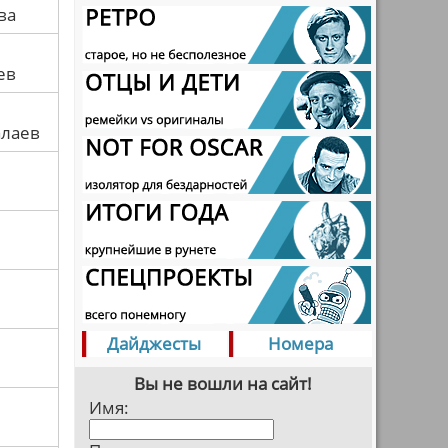
ва
ев
алаев
Дайджесты
Номера
Вы не вошли на сайт!
Имя: