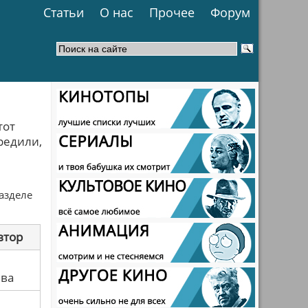
Статьи
О нас
Прочее
Форум
тот
редили,
разделе
втор
ева