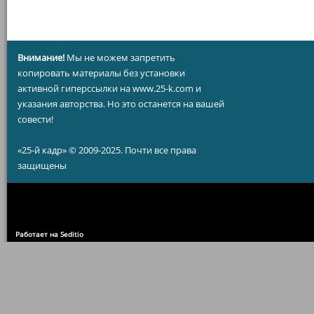
Внимание!
Мы не можем запретить
копировать материалы без установки
активной гиперссылки на www.25-k.com и
указания авторства. Но это останется на вашей
совести!
«25-й кадр» © 2009-2025. Почти все права
защищены
Работает на Seditio