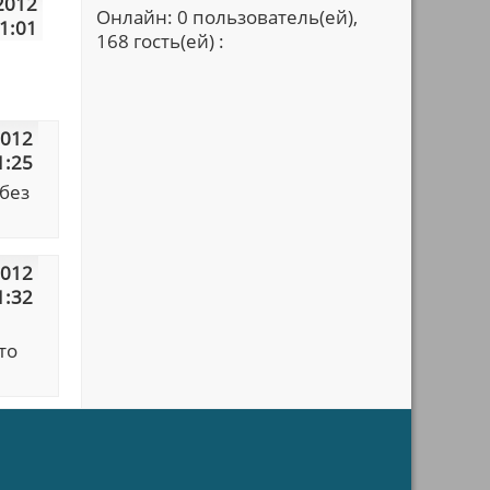
2012
Онлайн: 0 пользователь(ей),
1:01
168 гость(ей) :
2012
1:25
 без
2012
1:32
то