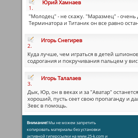
Юрий Хамнаев
1.
"Молодец" - не скажу. "Маразмец" - очень
Терминатора и Титаник он все равно остан
Игорь Снегирев
2.
Куда лучше, чем играться в детей шпионов
содрогания и покручивания пальцем у вис
Игорь Талалаев
3.
Дык, Юр, он в веках и за "Аватар" останет
хороший, пусть сеет свою пропаганду и д
Зевс в помощь.
Внимание!
Мы не можем запретить
копировать материалы без установки
активной гиперссылки на www.25-k.com и