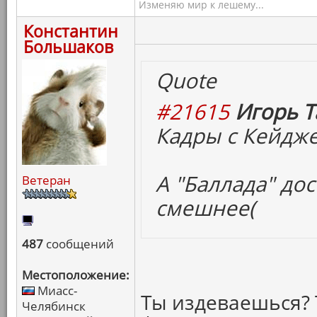
Изменяю мир к лешему...
Константин
Большаков
Quote
#21615
Игорь Т
Кадры с Кейдж
А "Баллада" дос
Ветеран
смешнее(
487
сообщений
Местоположение:
Миасс-
Ты издеваешься? 
Челябинск