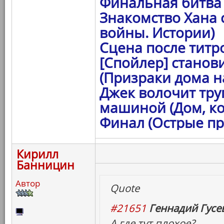
Финальная битва 
Знакомство Хана 
войны. Истории)
Сцена после титро
[Спойлер] станов
(Призраки дома на
Джек волочит тру
машиной (Дом, ко
Финал (Острые пр
Кирилл
Банницин
Автор
Quote
#21651
Геннадий Гусев
А где тут плохое?