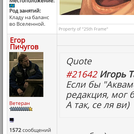
Местоположение:
Род занятий:
Кладу на баланс
во Вселенной.
Property of "25th Frame"
Егор
Пичугов
Quote
#21642
Игорь Т
Если бы "Аквам
редакция, мог б
А так, се ля ви)
Ветеран
1572
сообщений