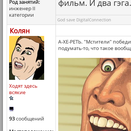
фильм. И два гэга
Род занятий:
инженер II
категории
God save DigitalConnection
Колян
А-ХЕ-РЕТЬ. "Мстители" побед
подумать-то, что такое вооб
Ходят здесь
всякие
93
сообщений