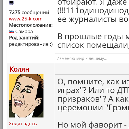
отбирают. Я даже
(!!!111одинодино
7275
сообщений
ее журналисты во
www.25-k.com
Местоположение:
Самара
В прошлые годы м
Род занятий:
список помещали, 
редактирование :)
Изменяю мир к лешему...
Колян
О, помните, как 
играх"? Или то ДТ
призраков"? А ка
церемонии "Грэмм
Но мой фаворит - 
Ходят здесь