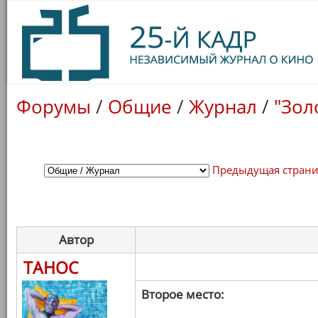
Форумы
/
Общие
/
Журнал
/
"Зол
Предыдущая стран
Автор
ТАНОС
Второе место: