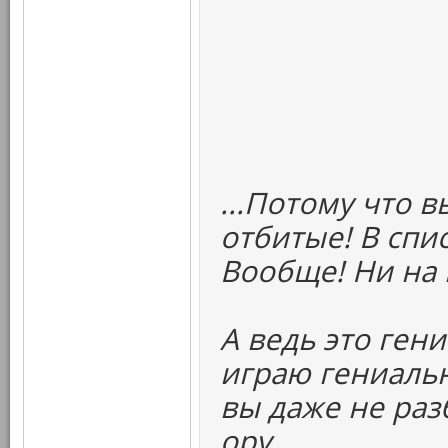
...Потому что 
отбитые! В спи
Вообще! Ни на 
А ведь это ген
играю гениальн
вы даже не раз
ору.