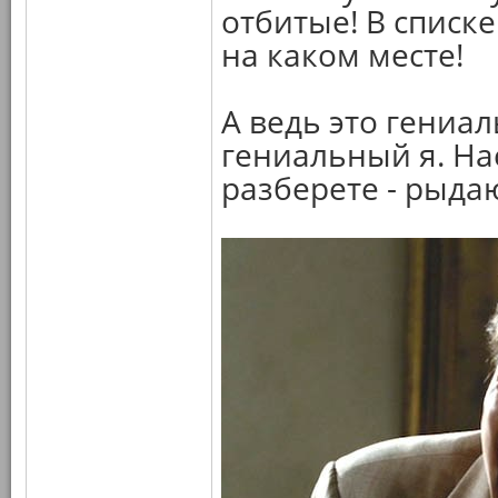
отбитые! В списк
на каком месте!
А ведь это гениа
гениальный я. На
разберете - рыдаю