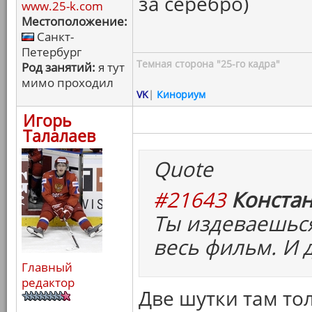
за серебро)
www.25-k.com
Местоположение:
Санкт-
Петербург
Темная сторона "25-го кадра"
Род занятий:
я тут
мимо проходил
VK
|
Кинориум
Игорь
Талалаев
Quote
#21643
Констан
Ты издеваешься
весь фильм. И д
Главный
редактор
Две шутки там то