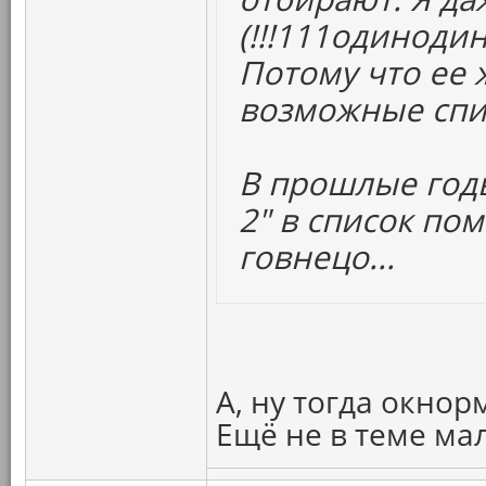
(!!!111одиноди
Потому что ее 
возможные спи
В прошлые год
2" в список по
говнецо...
А, ну тогда окнор
Ещё не в теме ма