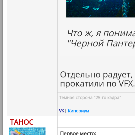
Что ж, я поним
"Черной Пантер
Отдельно радует,
прокатили по VFX
Темная сторона "25-го кадра"
VK
|
Кинориум
ТАНОС
Первое место: