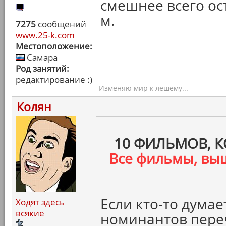
смешнее всего ос
м.
7275
сообщений
www.25-k.com
Местоположение:
Самара
Род занятий:
редактирование :)
Изменяю мир к лешему...
Колян
10 ФИЛЬМОВ, 
Все фильмы, вы
Если кто-то думает
Ходят здесь
всякие
номинантов переч