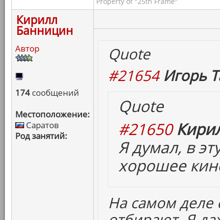
Property of "25th Frame"
Кирилл
Банницин
Автор
Quote
#21654
Игорь Т
174
сообщений
Quote
Местоположение:
#21650
Кирил
Саратов
Род занятий:
Я думал, в э
хорошее кино
На самом деле
отбирают. Я да