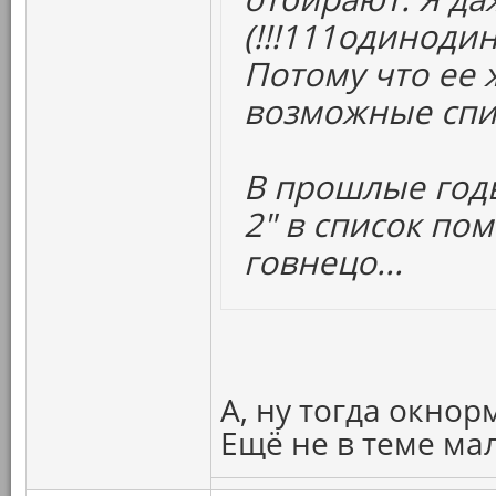
(!!!111одиноди
Потому что ее 
возможные спи
В прошлые год
2" в список по
говнецо...
А, ну тогда окнор
Ещё не в теме ма