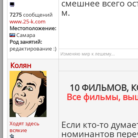
смешнее всего ос
м.
7275
сообщений
www.25-k.com
Местоположение:
Самара
Род занятий:
редактирование :)
Изменяю мир к лешему...
Колян
10 ФИЛЬМОВ, 
Все фильмы, вы
Если кто-то думает
Ходят здесь
всякие
номинантов переч