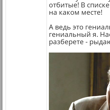
отбитые! В списк
на каком месте!
А ведь это гениа
гениальный я. На
разберете - рыдаю