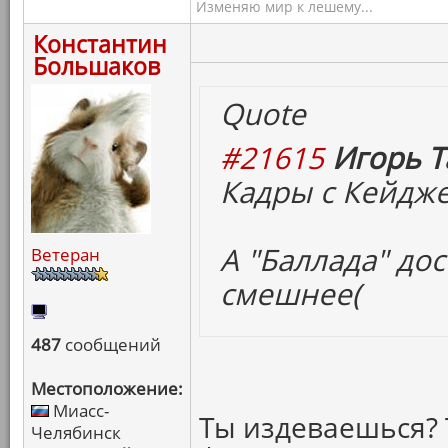
Изменяю мир к лешему...
Константин
Большаков
Quote
#21615
Игорь Т
Кадры с Кейдж
А "Баллада" дос
Ветеран
смешнее(
487
сообщений
Местоположение:
Миасс-
Ты издеваешься? 
Челябинск