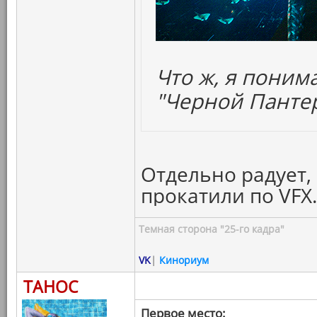
Что ж, я поним
"Черной Пантер
Отдельно радует,
прокатили по VFX
Темная сторона "25-го кадра"
VK
|
Кинориум
ТАНОС
Первое место: