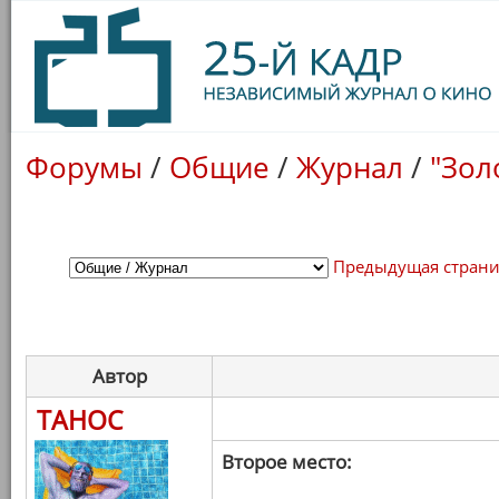
Форумы
/
Общие
/
Журнал
/
"Зол
Предыдущая стран
Автор
ТАНОС
Второе место: