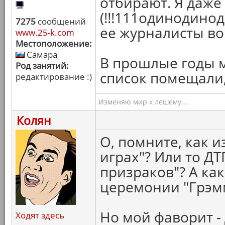
отбирают. Я даже
(!!!111одинодино
7275
сообщений
ее журналисты во
www.25-k.com
Местоположение:
Самара
В прошлые годы м
Род занятий:
список помещали, 
редактирование :)
Изменяю мир к лешему...
Колян
О, помните, как 
играх"? Или то ДТ
призраков"? А ка
церемонии "Грэмм
Но мой фаворит - 
Ходят здесь