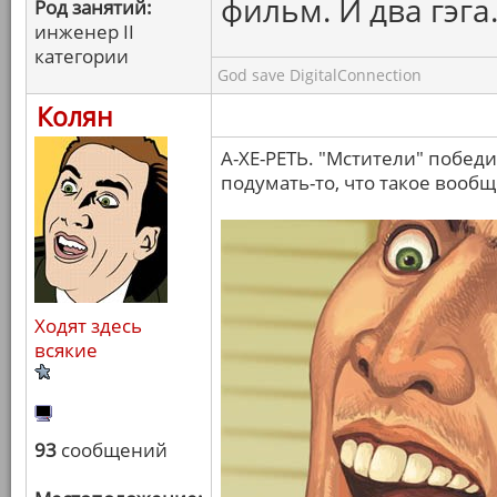
фильм. И два гэга
Род занятий:
инженер II
категории
God save DigitalConnection
Колян
А-ХЕ-РЕТЬ. "Мстители" побед
подумать-то, что такое вооб
Ходят здесь
всякие
93
сообщений