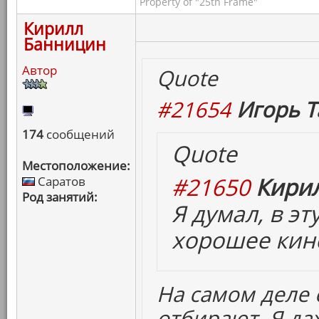
Property of "25th Frame"
Кирилл
Банницин
Автор
Quote
#21654
Игорь Т
174
сообщений
Quote
Местоположение:
#21650
Кирил
Саратов
Род занятий:
Я думал, в э
хорошее кино
На самом деле
отбирают. Я да