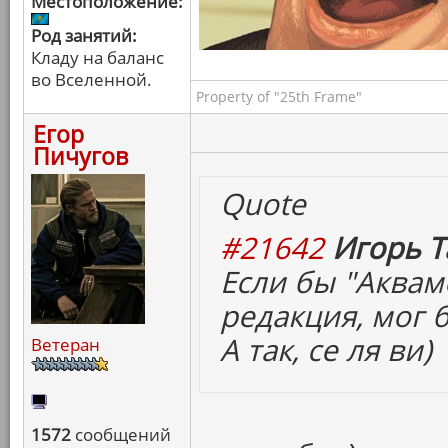
Местоположение:
Род занятий:
Кладу на баланс
во Вселенной.
Property of "25th Frame"
Егор
Пичугов
Quote
#21642
Игорь Т
Если бы "Аквам
редакция, мог б
А так, се ля ви)
Ветеран
1572
сообщений