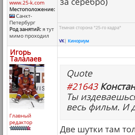
за серебро)
www.25-k.com
Местоположение:
Санкт-
Петербург
Темная сторона "25-го кадра"
Род занятий:
я тут
мимо проходил
VK
|
Кинориум
Игорь
Талалаев
Quote
#21643
Констан
Ты издеваешься
весь фильм. И д
Главный
редактор
Две шутки там то