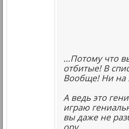
...Потому что 
отбитые! В спи
Вообще! Ни на 
А ведь это ген
играю гениальн
вы даже не раз
ору.