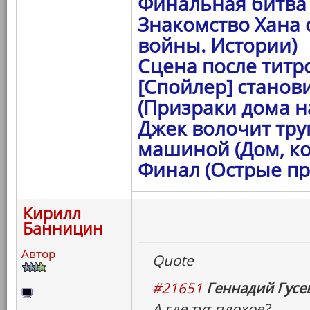
Финальная битва 
Знакомство Хана 
войны. Истории)
Сцена после титро
[Спойлер] станов
(Призраки дома на
Джек волочит тру
машиной (Дом, ко
Финал (Острые пр
Кирилл
Банницин
Автор
Quote
#21651
Геннадий Гусев
А где тут плохое?