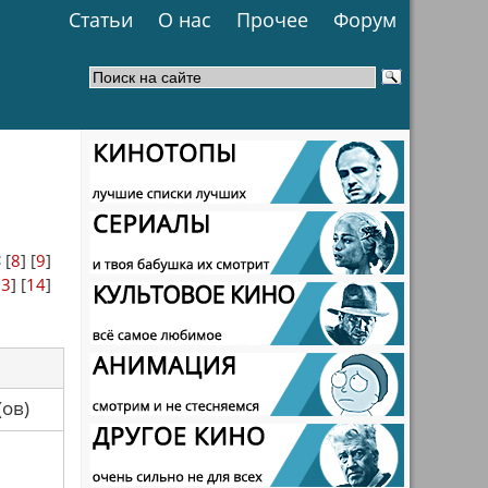
Статьи
О нас
Прочее
Форум
<
[
8
] [
9
]
13
] [
14
]
са(ов)