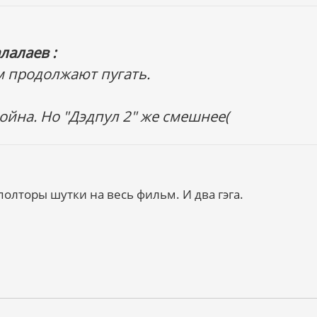
лалаев :
м продолжают пугать.
тойна. Но "Дэдпул 2" же смешнее(
олторы шутки на весь фильм. И два гэга.