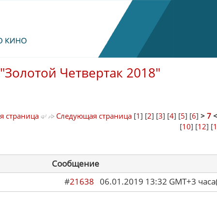
"Золотой Четвертак 2018"
я страница
Следующая страница
[
1
] [
2
] [
3
] [
4
] [
5
] [
6
]
>
7
[
10
] [
12
] [
Сообщение
#
21638
06.01.2019 13:32 GMT+3 ча