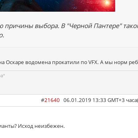
ю причины выбора. В "Черной Пантере" тако
о.
на Оскаре водомена прокатили по VFX. А мы норм реб
ра"
#
21640
06.01.2019 13:33 GMT+3 ча
ианты? Исход неизбежен.