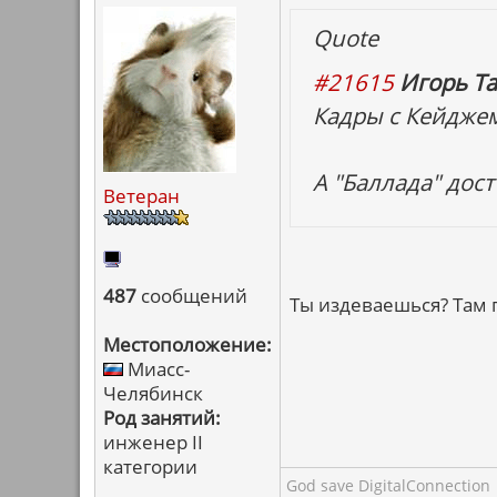
Quote
#21615
Игорь Та
Кадры с Кейдже
А "Баллада" дос
Ветеран
487
сообщений
Ты издеваешься? Там п
Местоположение:
Миасс-
Челябинск
Род занятий:
инженер II
категории
God save DigitalConnection