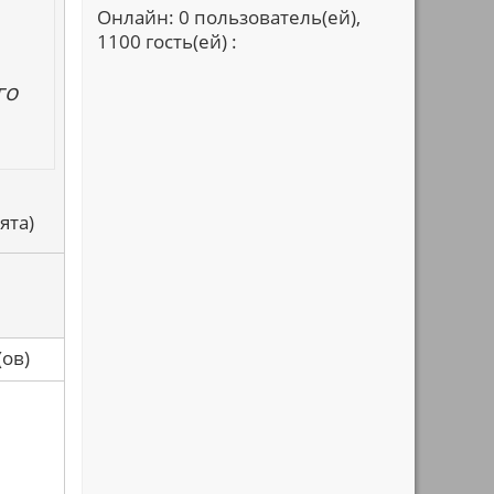
Онлайн: 0 пользователь(ей),
1100 гость(ей) :
го
ята)
са(ов)