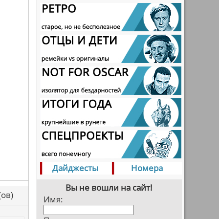
Дайджесты
Номера
Вы не вошли на сайт!
са(ов)
Имя: