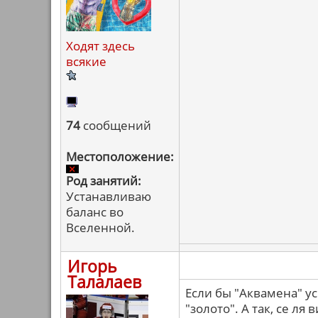
Ходят здесь
всякие
74
сообщений
Местоположение:
Род занятий:
Устанавливаю
баланс во
Вселенной.
Игорь
Талалаев
Если бы "Аквамена" ус
"золото". А так, се ля в