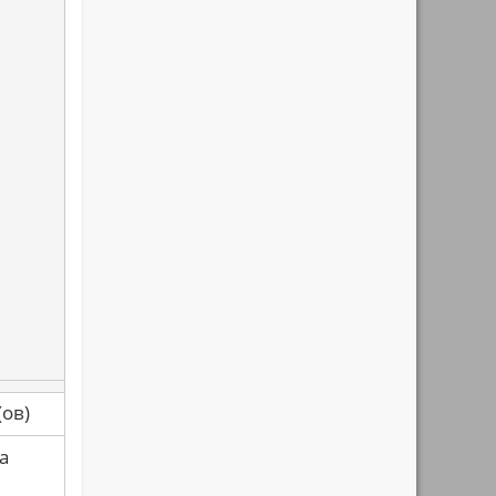
са(ов)
а