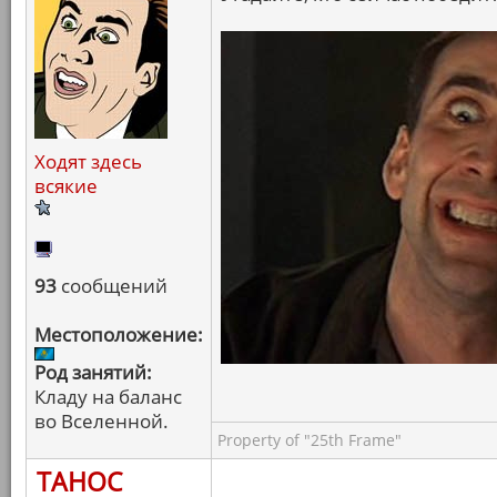
Ходят здесь
всякие
93
сообщений
Местоположение:
Род занятий:
Кладу на баланс
во Вселенной.
Property of "25th Frame"
ТАНОС