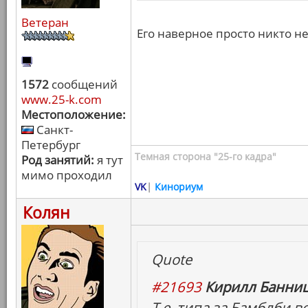
Ветеран
Его наверное просто никто н
1572
сообщений
www.25-k.com
Местоположение:
Санкт-
Петербург
Темная сторона "25-го кадра"
Род занятий:
я тут
мимо проходил
VK
|
Кинориум
Колян
Quote
#21693
Кирилл Банниц
Т.е. типа за Бамблби в