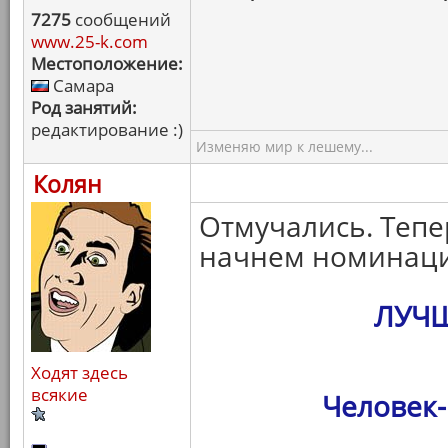
7275
сообщений
www.25-k.com
Местоположение:
Самара
Род занятий:
редактирование :)
Изменяю мир к лешему...
Колян
Отмучались. Тепе
начнем номинаци
ЛУЧ
Ходят здесь
всякие
Человек-