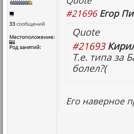
Quote
#21696
Егор Пи
33
сообщений
Quote
Местоположение:
#21693
Кирил
Род занятий:
Т.е. типа за
болел?(
Его наверное п