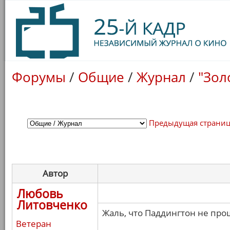
Форумы
/
Общие
/
Журнал
/
"Зол
Предыдущая страни
Автор
Любовь
Литовченко
Жаль, что Паддингтон не про
Ветеран