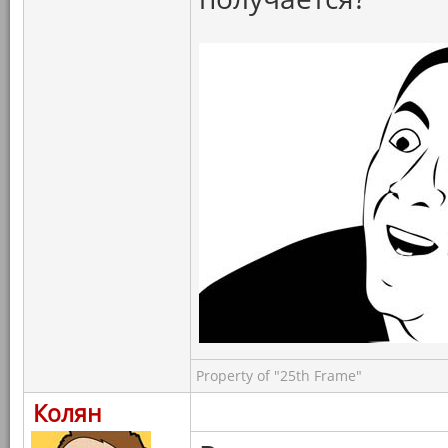
Property of "25th Frame"
Колян