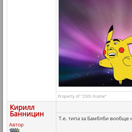
Property of "25th Frame"
Кирилл
Банницин
Т.е. типа за Бамблби вообще 
Автор