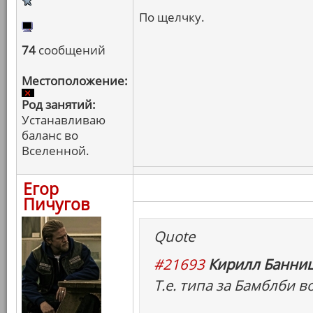
По щелчку.
74
сообщений
Местоположение:
Род занятий:
Устанавливаю
баланс во
Вселенной.
Егор
Пичугов
Quote
#21693
Кирилл Банниц
Т.е. типа за Бамблби в