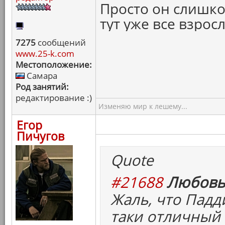
Просто он слишком
тут уже все взро
7275
сообщений
www.25-k.com
Местоположение:
Самара
Род занятий:
редактирование :)
Изменяю мир к лешему...
Егор
Пичугов
Quote
#21688
Любовь
Жаль, что Падд
таки отличный