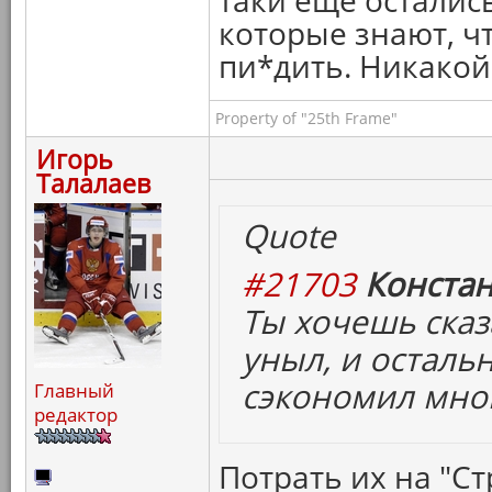
таки еще остались
которые знают, ч
пи*дить. Никакой
Property of "25th Frame"
Игорь
Талалаев
Quote
#21703
Констан
Ты хочешь сказ
уныл, и осталь
сэкономил мног
Главный
редактор
Потрать их на "Ст