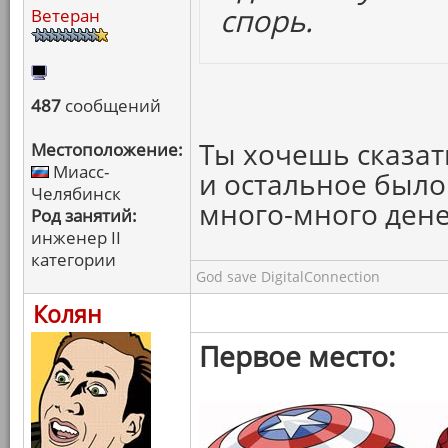
спорь.
Ветеран
487
сообщений
Ты хочешь сказать
Местоположение:
Миасс-
и остальное было
Челябинск
много-много дене
Род занятий:
инженер II
категории
God save DigitalConnection
Колян
Первое место: