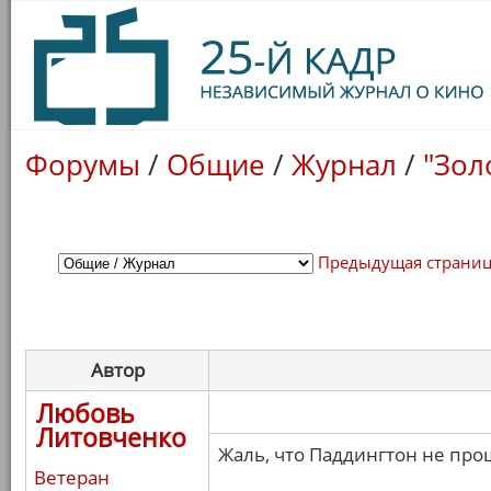
Форумы
/
Общие
/
Журнал
/
"Зол
Предыдущая страни
Автор
Любовь
Литовченко
Жаль, что Паддингтон не про
Ветеран