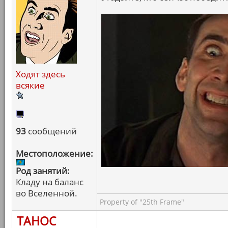
Ходят здесь
всякие
93
сообщений
Местоположение:
Род занятий:
Кладу на баланс
во Вселенной.
Property of "25th Frame"
ТАНОС