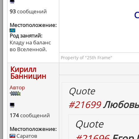
93
сообщений
С
Местоположение:
Род занятий:
Кладу на баланс
во Вселенной.
Property of "25th Frame"
Кирилл
Банницин
Автор
Quote
#21699
Любовь
174
сообщений
Quote
Местоположение:
#21696
Егор 
Саратов