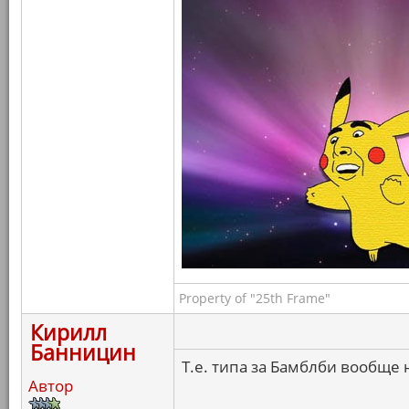
Property of "25th Frame"
Кирилл
Банницин
Т.е. типа за Бамблби вообще 
Автор