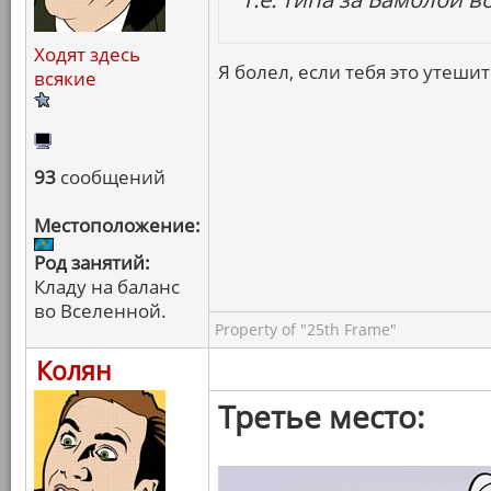
Ходят здесь
Я болел, если тебя это утешит
всякие
93
сообщений
Местоположение:
Род занятий:
Кладу на баланс
во Вселенной.
Property of "25th Frame"
Колян
Третье место: