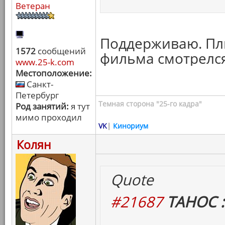
Ветеран
Поддерживаю. Пл
1572
сообщений
фильма смотрелся,
www.25-k.com
Местоположение:
Санкт-
Петербург
Темная сторона "25-го кадра"
Род занятий:
я тут
мимо проходил
VK
|
Кинориум
Колян
Quote
#21687
ТАНОС :