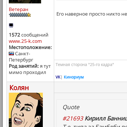
Ветеран
Его наверное просто никто н
1572
сообщений
www.25-k.com
Местоположение:
Санкт-
Петербург
Темная сторона "25-го кадра"
Род занятий:
я тут
мимо проходил
VK
|
Кинориум
Колян
Quote
#21693
Кирилл Банниц
Т.е. типа за Бамблби в