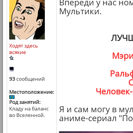
Впереди у нас но
Мультики.
ЛУЧ
Ходят здесь
всякие
Мэри
Ральф
93
сообщений
С
Человек-
Местоположение:
Род занятий:
Я и сам могу в му
Кладу на баланс
во Вселенной.
аниме-сериал "П