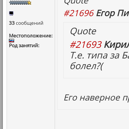
Quote
#21696
Егор Пи
33
сообщений
Quote
Местоположение:
#21693
Кирил
Род занятий:
Т.е. типа за
болел?(
Его наверное п