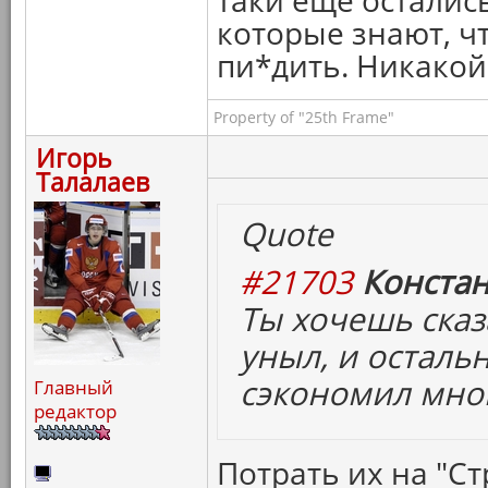
таки еще остались
которые знают, ч
пи*дить. Никакой
Property of "25th Frame"
Игорь
Талалаев
Quote
#21703
Констан
Ты хочешь сказ
уныл, и осталь
сэкономил мног
Главный
редактор
Потрать их на "Ст