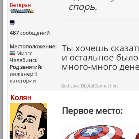
спорь.
Ветеран
487
сообщений
Ты хочешь сказать
Местоположение:
Миасс-
и остальное было
Челябинск
много-много дене
Род занятий:
инженер II
категории
God save DigitalConnection
Колян
Первое место: