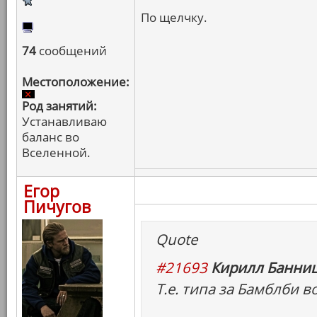
По щелчку.
74
сообщений
Местоположение:
Род занятий:
Устанавливаю
баланс во
Вселенной.
Егор
Пичугов
Quote
#21693
Кирилл Банниц
Т.е. типа за Бамблби в