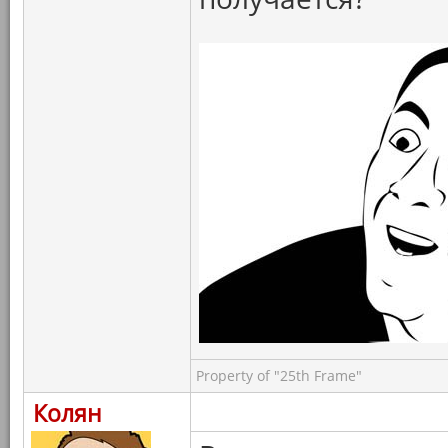
Property of "25th Frame"
Колян