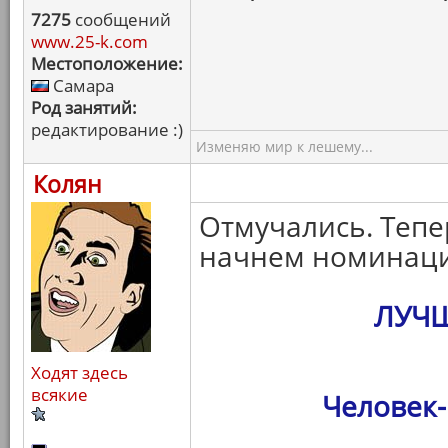
7275
сообщений
www.25-k.com
Местоположение:
Самара
Род занятий:
редактирование :)
Изменяю мир к лешему...
Колян
Отмучались. Тепе
начнем номинаци
ЛУЧ
Ходят здесь
всякие
Человек-