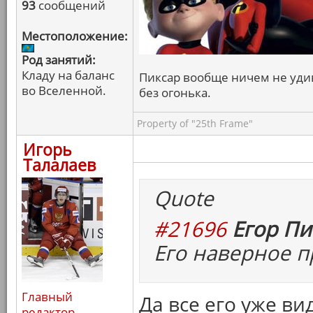
93
сообщений
Местоположение:
Род занятий:
Кладу на баланс
Пиксар вообще ничем не удив
во Вселенной.
без огонька.
Property of "25th Frame"
Игорь
Талалаев
Quote
#21696
Егор Пи
Его наверное п
Главный
Да все его уже ви
редактор