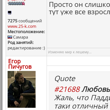
Просто он слишком
тут уже все взро
7275
сообщений
www.25-k.com
Местоположение:
Самара
Род занятий:
редактирование :)
Изменяю мир к лешему...
Егор
Пичугов
Quote
#21688
Любовь
Жаль, что Падд
таки отличный