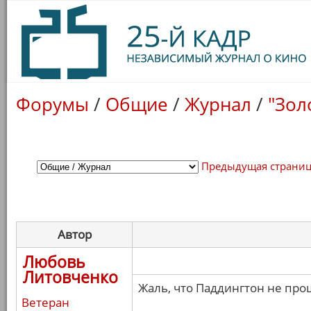
Форумы
/
Общие
/
Журнал
/
"Зол
Предыдущая страни
Автор
Любовь
Литовченко
Жаль, что Паддингтон не про
Ветеран