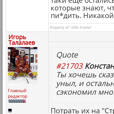
таки еще остались
которые знают, ч
пи*дить. Никакой
Property of "25th Frame"
Игорь
Талалаев
Quote
#21703
Констан
Ты хочешь сказ
уныл, и осталь
сэкономил мног
Главный
редактор
Потрать их на "Ст