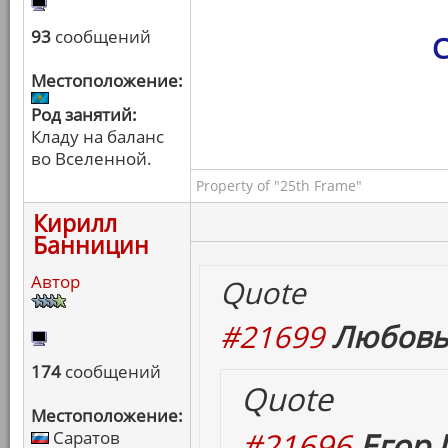
93
сообщений
С
Местоположение:
Род занятий:
Кладу на баланс
во Вселенной.
Property of "25th Frame"
Кирилл
Банницин
Автор
Quote
#21699
Любовь
174
сообщений
Quote
Местоположение:
#21696
Егор 
Саратов