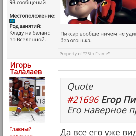
93
сообщений
Местоположение:
Род занятий:
Кладу на баланс
Пиксар вообще ничем не удив
во Вселенной.
без огонька.
Property of "25th Frame"
Игорь
Талалаев
Quote
#21696
Егор Пи
Его наверное п
Главный
Да все его уже ви
редактор