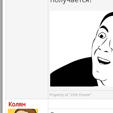
Property of "25th Frame"
Колян