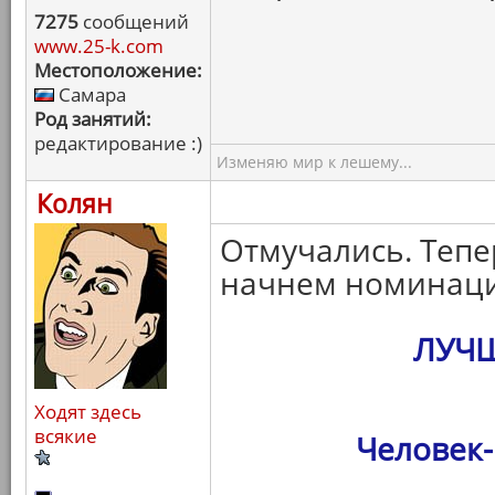
7275
сообщений
www.25-k.com
Местоположение:
Самара
Род занятий:
редактирование :)
Изменяю мир к лешему...
Колян
Отмучались. Тепе
начнем номинаци
ЛУЧ
Ходят здесь
всякие
Человек-