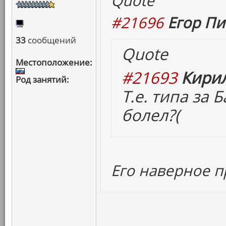
Quote
#21696
Егор Пи
33
сообщений
Quote
Местоположение:
#21693
Кирил
Род занятий:
Т.е. типа за
болел?(
Его наверное п