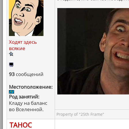
Ходят здесь
всякие
93
сообщений
Местоположение:
Род занятий:
Кладу на баланс
во Вселенной.
Property of "25th Frame"
ТАНОС