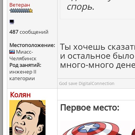
спорь.
Ветеран
487
сообщений
Ты хочешь сказать
Местоположение:
Миасс-
и остальное было
Челябинск
много-много дене
Род занятий:
инженер II
категории
God save DigitalConnection
Колян
Первое место: