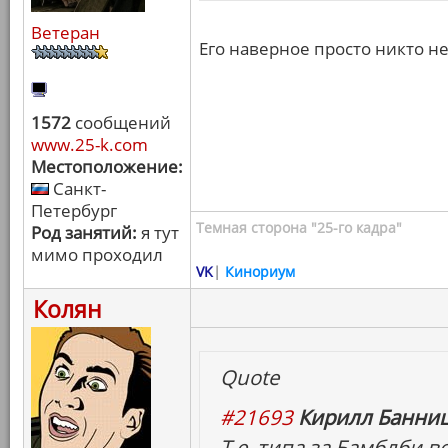
Ветеран
Его наверное просто никто н
1572
сообщений
www.25-k.com
Местоположение:
Санкт-
Петербург
Темная сторона "25-го кадра"
Род занятий:
я тут
мимо проходил
VK
|
Кинориум
Колян
Quote
#21693
Кирилл Банниц
Т.е. типа за Бамблби в