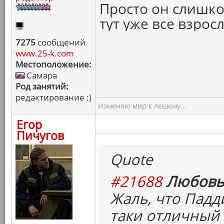
Просто он слишком
тут уже все взро
7275
сообщений
www.25-k.com
Местоположение:
Самара
Род занятий:
редактирование :)
Изменяю мир к лешему...
Егор
Пичугов
Quote
#21688
Любовь
Жаль, что Падд
таки отличный