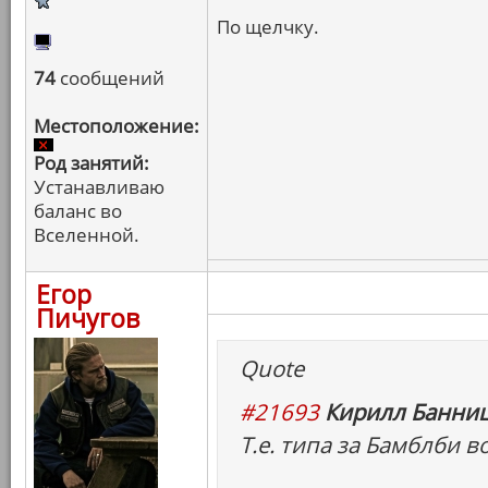
По щелчку.
74
сообщений
Местоположение:
Род занятий:
Устанавливаю
баланс во
Вселенной.
Егор
Пичугов
Quote
#21693
Кирилл Банниц
Т.е. типа за Бамблби в