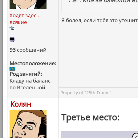
Ходят здесь
Я болел, если тебя это утешит
всякие
93
сообщений
Местоположение:
Род занятий:
Кладу на баланс
во Вселенной.
Property of "25th Frame"
Колян
Третье место: