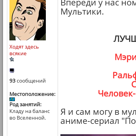
Впереди у нас но
Мультики.
ЛУЧ
Ходят здесь
всякие
Мэри
Ральф
93
сообщений
С
Человек-
Местоположение:
Род занятий:
Я и сам могу в му
Кладу на баланс
во Вселенной.
аниме-сериал "П