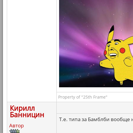
Property of "25th Frame"
Кирилл
Банницин
Т.е. типа за Бамблби вообще 
Автор