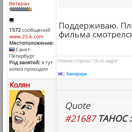
Ветеран
Поддерживаю. Пл
1572
сообщений
фильма смотрелся,
www.25-k.com
Местоположение:
Санкт-
Петербург
Темная сторона "25-го кадра"
Род занятий:
я тут
мимо проходил
VK
|
Кинориум
Колян
Quote
#21687
ТАНОС :