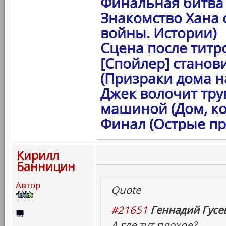
Финальная битва 
Знакомство Хана 
войны. Истории)
Сцена после титро
[Спойлер] станов
(Призраки дома на
Джек волочит тру
машиной (Дом, ко
Финал (Острые пр
Кирилл
Банницин
Автор
Quote
#21651
Геннадий Гусев
А где тут плохое?