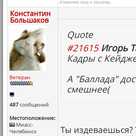
Изменяю мир к лешему...
Константин
Большаков
Quote
#21615
Игорь Т
Кадры с Кейдж
А "Баллада" дос
Ветеран
смешнее(
487
сообщений
Местоположение:
Миасс-
Ты издеваешься? 
Челябинск