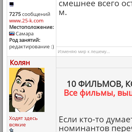
смешнее всего ос
м.
7275
сообщений
www.25-k.com
Местоположение:
Самара
Род занятий:
редактирование :)
Изменяю мир к лешему...
Колян
10 ФИЛЬМОВ, 
Все фильмы, вы
Если кто-то думает
Ходят здесь
всякие
номинантов переч