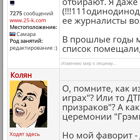
отбирают. Я даже
(!!!111одинодино
7275
сообщений
ее журналисты во
www.25-k.com
Местоположение:
Самара
В прошлые годы м
Род занятий:
список помещали, 
редактирование :)
Изменяю мир к лешему...
Колян
О, помните, как 
играх"? Или то ДТ
призраков"? А ка
церемонии "Грэмм
Но мой фаворит - 
Ходят здесь