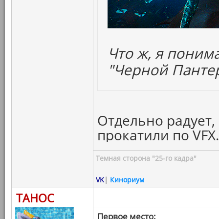
Что ж, я поним
"Черной Пантер
Отдельно радует,
прокатили по VFX
Темная сторона "25-го кадра"
VK
|
Кинориум
ТАНОС
Первое место: