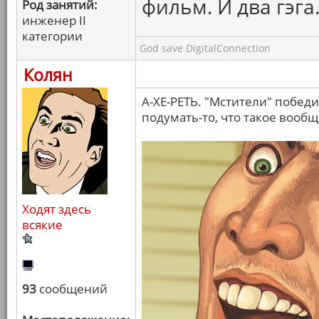
фильм. И два гэга
Род занятий:
инженер II
категории
God save DigitalConnection
Колян
А-ХЕ-РЕТЬ. "Мстители" побед
подумать-то, что такое вооб
Ходят здесь
всякие
93
сообщений