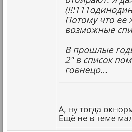
(!!!111одиноди
Потому что ее 
возможные спи
В прошлые год
2" в список по
говнецо...
А, ну тогда окнор
Ещё не в теме ма