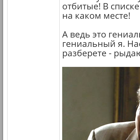
отбитые! В списк
на каком месте!
А ведь это гениа
гениальный я. На
разберете - рыдаю