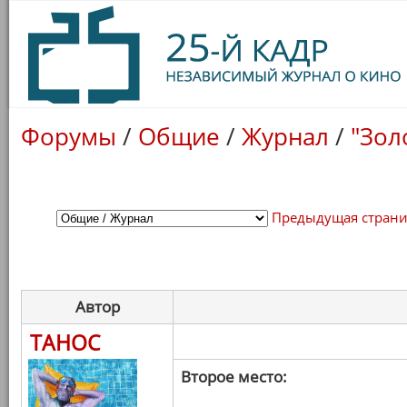
Форумы
/
Общие
/
Журнал
/
"Зол
Предыдущая стран
Автор
ТАНОС
Второе место: