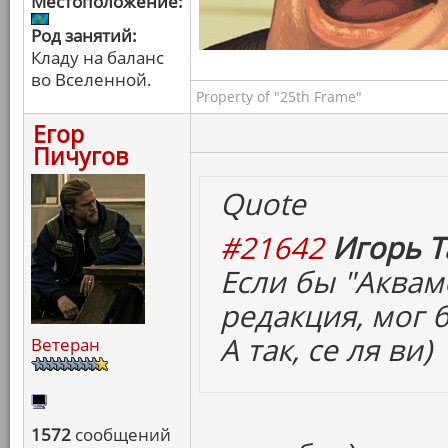
Местоположение:
Род занятий:
Кладу на баланс
во Вселенной.
Property of "25th Frame"
Егор
Пичугов
Quote
#21642
Игорь Т
Если бы "Аквам
редакция, мог б
А так, се ля ви)
Ветеран
1572
сообщений