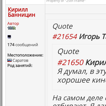
Property of "25th Frame"
Кирилл
Банницин
Автор
Quote
#21654
Игорь Т
174
сообщений
Quote
Местоположение:
#21650
Кирил
Саратов
Род занятий:
Я думал, в э
хорошее кино
На самом деле
отбирают. Я да