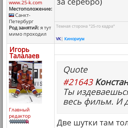
за серебро)
www.25-k.com
Местоположение:
Санкт-
Петербург
Темная сторона "25-го кадра"
Род занятий:
я тут
мимо проходил
VK
|
Кинориум
Игорь
Талалаев
Quote
#21643
Констан
Ты издеваешься
весь фильм. И д
Главный
редактор
Две шутки там то