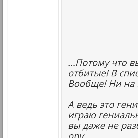
...Потому что 
отбитые! В спи
Вообще! Ни на 
А ведь это ген
играю гениальн
вы даже не раз
ору.