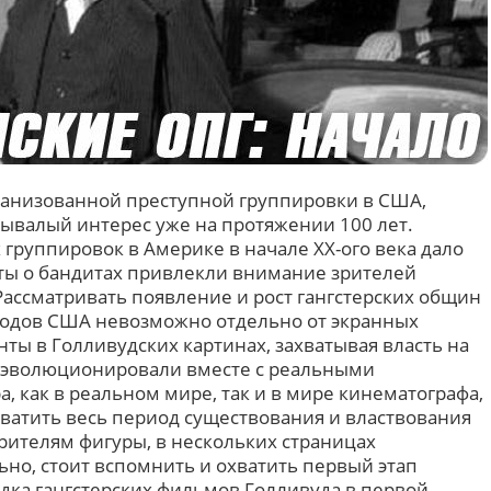
рганизованной преступной группировки в США,
ывалый интерес уже на протяжении 100 лет.
руппировок в Америке в начале XX-ого века дало
ты о бандитах привлекли внимание зрителей
Рассматривать появление и рост гангстерских общин
родов США невозможно отдельно от экранных
ты в Голливудских картинах, захватывая власть на
и эволюционировали вместе с реальными
а, как в реальном мире, так и в мире кинематографа,
хватить весь период существования и властвования
рителям фигуры, в нескольких страницах
ьно, стоит вспомнить и охватить первый этап
адка гангстерских фильмов Голливуда в первой