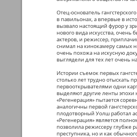
Отец-основатель гангстерского
в павильонах, а впервые в ист
вызвало настоящий фурор у зр
нового вида искусства, очень 
актеров, и режиссер, приплач
снимал на кинокамеру самых на
очень похожа на искусную док
выглядели для тех лет очень 
Истории съемок первых гангст
столько лет трудно отыскать п
первооткрывателями одни карт
выделяют другие ленты эпохи н
«Регенерация» пытается сорев
аналогичны первой гангстерско
плодотворный Уолш работал асс
«Регенерация» является полно
позволила режиссеру глубже ра
преступника, но и как обычно