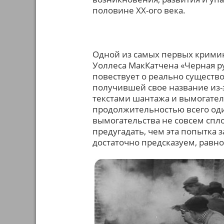
половине ХХ-ого века.
Одной из самых первых кримин
Уоллеса МакКатчена «Черная ру
повествует о реально существ
получившей свое название из-
текстами шантажа и вымогател
продолжительностью всего оди
вымогательства не совсем спл
предугадать, чем эта попытка 
достаточно предсказуем, равн