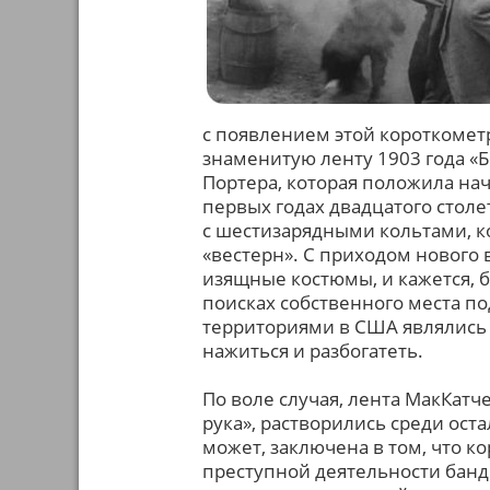
с появлением этой короткомет
знаменитую ленту 1903 года «
Портера, которая положила на
первых годах двадцатого стол
с шестизарядными кольтами,
«вестерн». С приходом нового 
изящные костюмы, и кажется, 
поисках собственного места п
территориями в США являлись 
нажиться и разбогатеть.
По воле случая, лента МакКатч
рука», растворились среди ос
может, заключена в том, что к
преступной деятельности банды