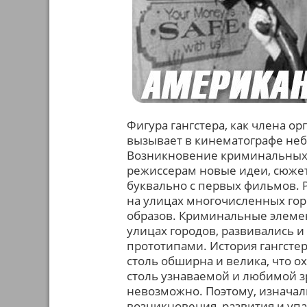
Фигура гангстера, как члена о
вызывает в кинематографе неб
Возникновение криминальных г
режиссерам новые идеи, сюже
буквально с первых фильмов. 
на улицах многочисленных го
образов. Криминальные элемен
улицах городов, развивались 
прототипами. История гангстер
столь обширна и велика, что о
столь узнаваемой и любимой з
невозможно. Поэтому, изначал
возникновения, развития и уп