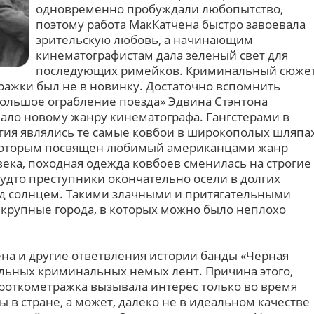
одновременно пробуждали любопытство,
поэтому работа МакКатчена быстро завоевала
зрительскую любовь, а начинающим
кинематографистам дала зеленый свет для
последующих римейков. Криминальный сюже
ражки был не в новинку. Достаточно вспомнить
Большое ограбление поезда» Эдвина Стэнтона
чало новому жанру кинематографа. Гангстерами в
етия являлись те самые ковбои в широкополых шляпа
 которым посвящен любимый американцами жанр
века, походная одежда ковбоев сменилась на строгие
будто преступники окончательно осели в долгих
од солнцем. Такими злачными и притягательными
крупные города, в которых можно было неплохо
ена и другие ответвления истории банды «Черная
тальных криминальных немых лент. Причина этого,
ороткометражка вызывала интерес только во время
 в стране, а может, далеко не в идеальном качестве