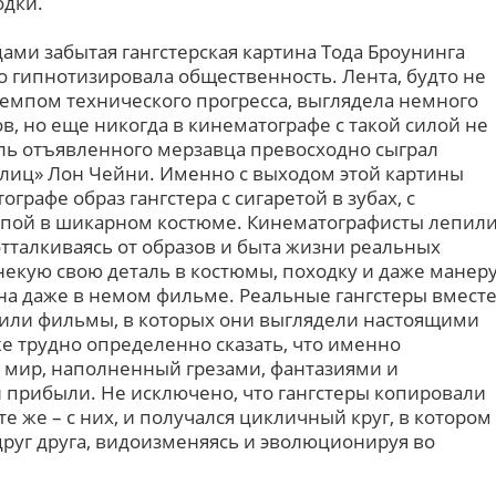
одки.
дами забытая гангстерская картина Тода Броунинга
но гипнотизировала общественность. Лента, будто не
темпом технического прогресса, выглядела немного
в, но еще никогда в кинематографе с такой силой не
ль отъявленного мерзавца превосходно сыграл
 лиц» Лон Чейни. Именно с выходом этой картины
графе образ гангстера с сигаретой в зубах, с
пой в шикарном костюме. Кинематографисты лепил
отталкиваясь от образов и быта жизни реальных
некую свою деталь в костюмы, походку и даже манер
дна даже в немом фильме. Реальные гангстеры вмест
били фильмы, в которых они выглядели настоящими
е трудно определенно сказать, что именно
 мир, наполненный грезами, фантазиями и
прибыли. Не исключено, что гангстеры копировали
те же – с них, и получался цикличный круг, в котором
руг друга, видоизменяясь и эволюционируя во