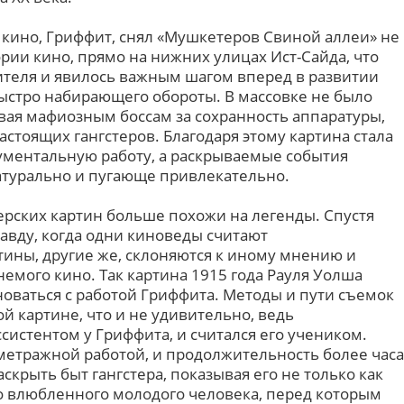
 кино, Гриффит, снял «Мушкетеров Свиной аллеи» не
ории кино, прямо на нижних улицах Ист-Сайда, что
ителя и явилось важным шагом вперед в развитии
быстро набирающего обороты. В массовке не было
ивая мафиозным боссам за сохранность аппаратуры,
стоящих гангстеров. Благодаря этому картина стала
ументальную работу, а раскрываемые события
натурально и пугающе привлекательно.
ерских картин больше похожи на легенды. Спустя
равду, когда одни киноведы считают
ины, другие же, склоняются к иному мнению и
емого кино. Так картина 1915 года Рауля Уолша
новаться с работой Гриффита. Методы и пути съемок
й картине, что и не удивительно, ведь
истентом у Гриффита, и считался его учеником.
метражной работой, и продолжительность более часа
скрыть быт гангстера, показывая его не только как
го влюбленного молодого человека, перед которым