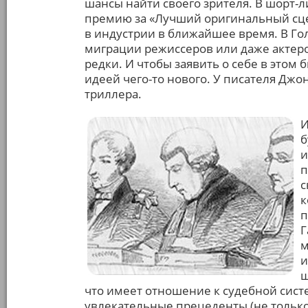
шансы найти своего зрителя. В шорт-л
премию за «Лучший оригинальный сцен
в индустрии в ближайшее время. В Го
миграции режиссеров или даже актеро
редки. И чтобы заявить о себе в этом 
идеей чего-то нового. У писателя Дж
триллера.
И
б
и
п
с
к
п
Г
м
и
щ
что имеет отношение к судебной сист
увлекательные прецеденты (не только 