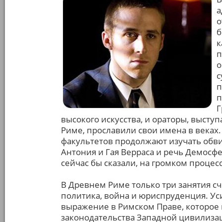
а
о
б
к
п
о
с
п
п
Г
высокого искусства, и ораторы, высту
Риме, прославили свои имена в веках
факультетов продолжают изучать обв
Антония и Гая Верраса и речь Демосфен
сейчас бы сказали, на громком процес
В Древнем Риме только три занятия с
политика, война и юриспруденция. У
выражение в Римском Праве, которое 
законодательства Западной цивилизац