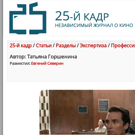
25-й кадр
/
Статьи
/
Разделы
/
Экспертиза
/
Професси
Автор: Татьяна Горшенина
Разместил:
Евгений Северин