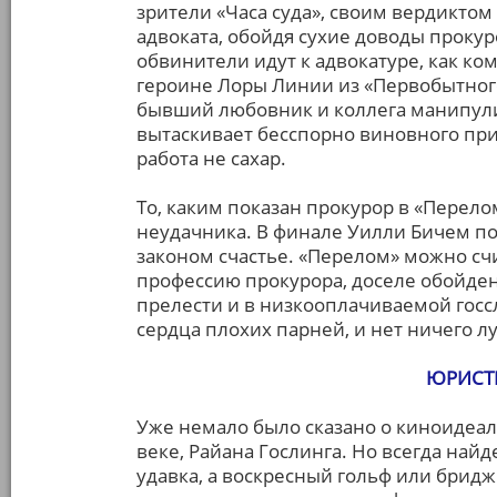
зрители «Часа суда», своим вердикто
адвоката, обойдя сухие доводы прокур
обвинители идут к адвокатуре, как ком
героине Лоры Линии из «Первобытного 
бывший любовник и коллега манипул
вытаскивает бесспорно виновного при
работа не сахар.
То, каким показан прокурор в «Перело
неудачника. В финале Уилли Бичем по
законом счастье. «Перелом» можно сч
профессию прокурора, доселе обойден
прелести и в низкооплачиваемой гос
сердца плохих парней, и нет ничего л
ЮРИСТ
Уже немало было сказано о киноидеале 
веке, Райана Гослинга. Но всегда найде
удавка, а воскресный гольф или брид