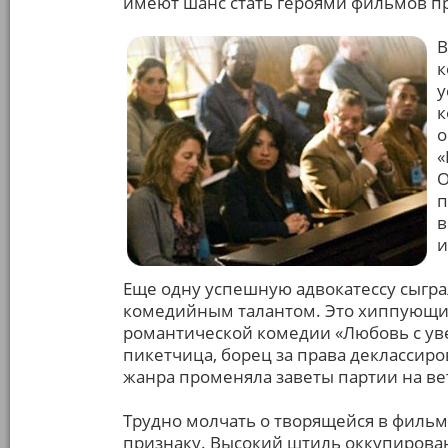
имеют шанс стать героями фильмов п
В
к
у
к
о
«
О
п
в
и
Еще одну успешную адвокатессу сыгра
комедийным талантом. Это хиппующий
романтической комедии «Любовь с ув
пикетчица, борец за права деклассир
жанра променяла заветы партии на ве
Трудно молчать о творящейся в филь
признаку. Высокий штиль оккупирован