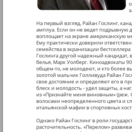
о
з
На первый взгляд, Райан Гослинг, кан
амплуа. Если он не ведет подрывную де
воплощает на экране американскую меч
Ему практически доверили ответствен
семейства в экранизации бестселлера 
Гослинга другой надежный кандидат,
белья, Марк Уолберг. Киноадвокаты 90х
общем-то, не молодеют, и кто более вы
золотой мальчик Голливуда Райан Гос
свое достояние и определяют его в п
блеск и молодость - удел защиты, а на
из «Признайте меня виновным» (реж.
волосами неопределенного цвета и сл
итальянской мафии в спортивных кос
Однако Райан Гослинг в роли государс
расточительность. «Перелом» развива