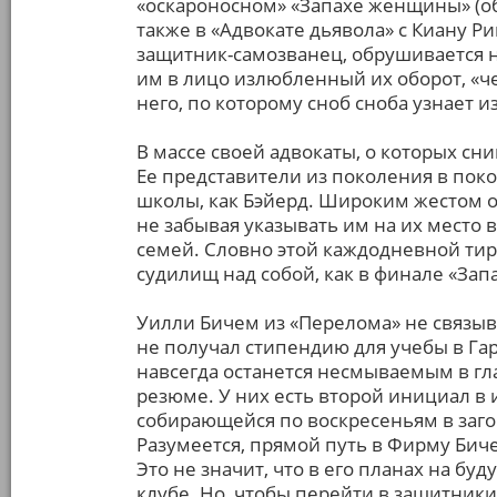
«оскароносном» «Запахе женщины» (о
также в «Адвокате дьявола» с Киану Р
защитник-самозванец, обрушивается 
им в лицо излюбленный их оборот, «че
него, по которому сноб сноба узнает и
В массе своей адвокаты, о которых сни
Ее представители из поколения в пок
школы, как Бэйерд. Широким жестом 
не забывая указывать им на их место 
семей. Словно этой каждодневной тир
судилищ над собой, как в финале «За
Уилли Бичем из «Перелома» не связыва
не получал стипендию для учебы в Га
навсегда останется несмываемым в гл
резюме. У них есть второй инициал в 
собирающейся по воскресеньям в загор
Разумеется, прямой путь в Фирму Бич
Это не значит, что в его планах на бу
клубе. Но, чтобы перейти в защитники