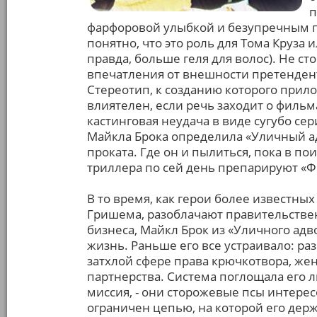
п
фарфоровой улыбкой и безупречным п
понятно, что это роль для Тома Круза и
правда, больше геля для волос). Не 
впечатления от внешности претендент
Стереотип, к созданию которого прил
влиятелен, если речь заходит о фильм
кастинговая неудача в виде сугубо се
Майкла Брока определила «Уличный адв
проката. Где он и пылиться, пока в 
триллера по сей день препарируют «Ф
В то время, как герои более известн
Гришема, разоблачают правительстве
бизнеса, Майкл Брок из «Уличного адв
жизнь. Раньше его все устраивало: р
затхлой сфере права крючкотвора, жена
партнерства. Система поглощала его ли
миссия, - они сторожевые псы интересо
ограничен цепью, на которой его держ