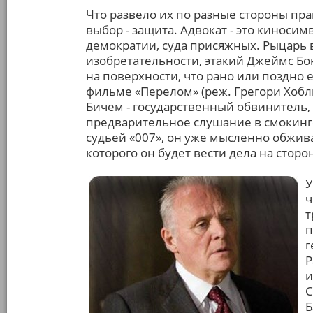
Что развело их по разные стороны пра
выбор - защита. Адвокат - это киноси
демократии, суда присяжных. Рыцарь 
изобретательности, этакий Джеймс Бо
на поверхности, что рано или поздно 
фильме «Перелом» (реж. Грегори Хобли
Бичем - государственный обвинитель, а
предварительное слушание в смокинге
судьей «007», он уже мысленно обжива
которого он будет вести дела на сторо
У
ч
т
п
г
Р
и
С
Б