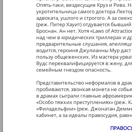
Опять-таки, вездесущие Круз и Ривз. 
укротительница самого доктора Лектор
адвоката, ушлого и строгого. А за сме
(реж. Питер Хауит) отдувается бывши
Броснан. Ан нет. Хотя «Laws of Attracti
над чем в юридических триллерах и др
предварительные слушания, апелляци
водится, героиня Джулианны Мур дас
пользу общеженских. Из мастера урва
Вудс переквалифицируется в жену, для
семейным гнездом опасность.
Представительство неформалов в драма
пробиваются, звонкая монета не собье
в драмах сыграли главные афроамери
«Особо тяжких преступлениях» (реж. 
«Филадельфии» (реж. Джонатан Демме).
кабинет, а за идеалы правосудия, равн
ПРАВОС