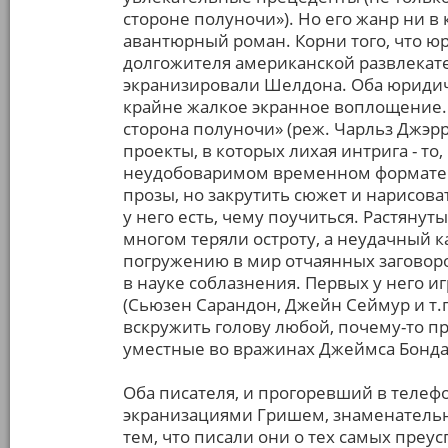
стороне полуночи»). Но его жанр ни в 
авантюрный роман. Корни того, что ю
долгожителя американской развлекате
экранизировали Шелдона. Оба юриди
крайне жалкое экранное воплощение. И
сторона полуночи» (реж. Чарльз Джэр
проекты, в которых лихая интрига - то,
неудобоваримом временном формате 
прозы, но закрутить сюжет и нарисова
у него есть, чему поучиться. Растянут
многом теряли остроту, а неудачный к
погружению в мир отчаянных заговор
в науке соблазнения. Первых у него 
(Сьюзен Сарандон, Джейн Сеймур и т.п
вскружить голову любой, почему-то п
уместные во вражинах Джеймса Бонда
Оба писателя, и прогоревший в теле
экранизациями Гришем, знаменательны
тем, что писали они о тех самых преу