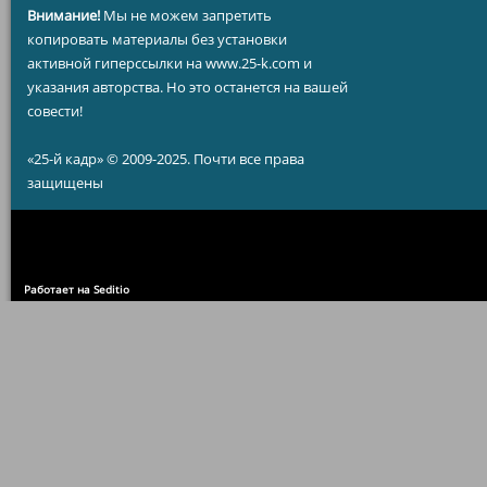
Внимание!
Мы не можем запретить
копировать материалы без установки
активной гиперссылки на www.25-k.com и
указания авторства. Но это останется на вашей
совести!
«25-й кадр» © 2009-2025. Почти все права
защищены
Работает на Seditio