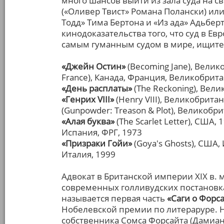
много шансов выйти из зала суда на св
(«Оливер Твист» Романа Полански) ил
Тодд» Тима Бертона и «Из ада» Адьбер
кинодоказательства того, что суд в Е
самым гуманным судом в мире, ищите
«Джейн Остин»
(Becoming Jane), Велик
France), Канада, Франция, Великобрита
«День расплаты»
(The Reckoning), Вел
«Генрих VIII»
(Henry VIII), Великобрита
(Gunpowder: Treason & Plot), Великобр
«Алая буква»
(The Scarlet Letter), США, 
Испания, ФРГ, 1973
«Призраки Гойи»
(Goya's Ghosts), США,
Италия, 1999
Адвокат в Британской империи XIX в. м
современных голливудских постановк
называется первая часть
«Саги о Форс
Нобелевской премии по литераруре. Н
собственника Сомса Форсайта (Дамиан 