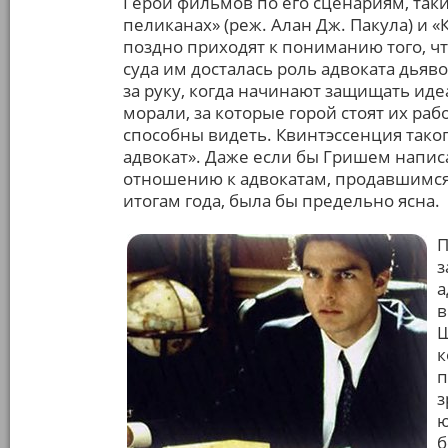
Герои фильмов по его сценариям, таки
пеликанах» (реж. Алан Дж. Пакула) и 
поздно приходят к пониманию того, ч
суда им досталась роль адвоката дьяв
за руку, когда начинают защищать ид
морали, за которые горой стоят их ра
способны видеть. Квинтэссенция тако
адвокат». Даже если бы Гришем написа
отношению к адвокатам, продавшимся
итогам года, была бы предельно ясна.
П
з
а
в
Ш
к
п
з
ю
б