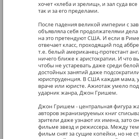
хочет «хлеба и зрелищ», и зал суда вс
так и за его пределами.
После падения великой империи с зав
объявляла себя продолжателями дела
на это претендуют США. И если в Риме
отвечает класс, проходящий под аббрев
т.е. белый американец-протестант ан
ничего ближе к аристократии. И что в
чтобы не устаревать даже среди белой
достойных занятий даже подсократили
юриспруденция. В США каждая мама, у 
враче или юристе. Ажиотаж умело подо
ударник жанра, Джон Гришем.
Джон Гришем - центральная фигура жа
авторов экранизируемых книг списываю
зрители даже узнают их имена, зато о
фильме звезд и режиссера. Между тем
фильм снят за сущие копейки, но не с