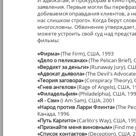
И адвокатам, и прокурорам в кино пр
заявления. Первые могли бы перефраз
добиваемся оправдания клиентов, а не
нас слишком строго». Когда берут сло
многословны. Обвинение утверждает, ч
можете устроить свой суд над предст
фильмы:
«Фирма»
(The Firm), США, 1993
«Дело о пеликанах»
(The Pelican Brief),
«Вердикт за деньги»
(Runaway Jury), СШ
«Адвокат дьявола»
(The Devil's Advocat
«Теория заговора»
(Conspiracy Theory),
«Гнев ангелов»
(Rage of Angels), США, 
«Филадельфия»
(Philadelphia), США, 19
«Я - Сэм»
(I Am Sam), США, 2001
«Народ против Ларри Флинта»
(The Peo
Канада, 1996
«Путь Карлито»
(Carlito's Way), США, 19
«Признайте меня виновным»
(Find me 
«Список контактов»
(Deception), США, 