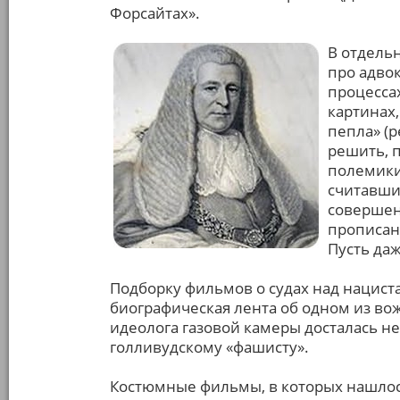
Форсайтах».
В отдель
про адво
процесса
картинах,
пепла» (
решить, 
полемики:
считавши
совершен
прописан
Пусть да
Подборку фильмов о судах над нациста
биографическая лента об одном из в
идеолога газовой камеры досталась н
голливудскому «фашисту».
Костюмные фильмы, в которых нашлось