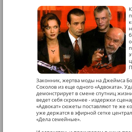
К
п
к
н
б
о
п
э
ц
П
Законник, жертва моды на Джеймса Бон
Соколов из еще одного «Адвоката». Уда
демонстрирует в смене спутниц жизни.
ведет себя скромнее - издержки сцена
«Адвокат» сюжеты поставляют те же к
уже держатся в эфирной сетке центра
«Дела семейные».