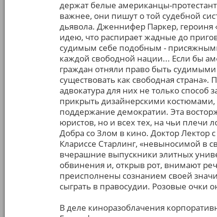
держат белые американцы-протестант
важнее, они пишут о той судебной сис
дьявола. Дженнифер Паркер, героиня 
идею, что распирает жадные до приго
судимым себе подобным - присяжными 
каждой свободной нации... Если бы ам
граждан отняли право быть судимыми
существовать как свободная страна». П
адвокатура для них не только способ з
прикрыть дизайнерскими костюмами, но
поддержание демократии. Эта восторж
юристов, но и всех тех, на чьи плечи 
Добра со Злом в кино. Доктор Лектор 
Клариссе Старлинг, «невыносимой в св
вчерашние выпускники элитных униве
обвинения и, открыв рот, внимают ре
преисполнены сознанием своей значит
сыграть в правосудии. Розовые очки о
В деле киноразоблачения корпоратив