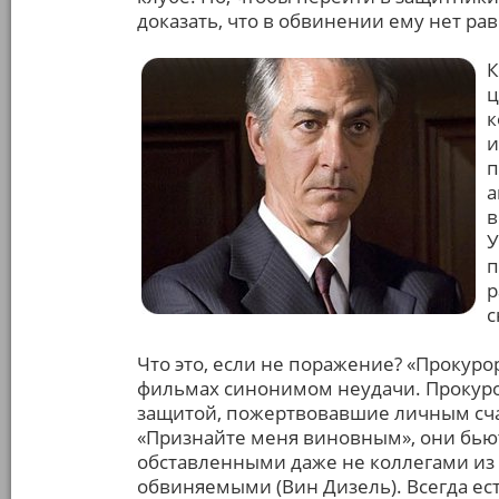
доказать, что в обвинении ему нет ра
К
ц
к
и
п
а
в
У
п
р
с
Что это, если не поражение? «Прокуро
фильмах синонимом неудачи. Прокуро
защитой, пожертвовавшие личным сча
«Признайте меня виновным», они бьют
обставленными даже не коллегами из
обвиняемыми (Вин Дизель). Всегда ес