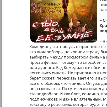
пиш
наз
– С
Кри
вид
– Я
Комедиану я отношусь в принципе не 
его видеообзоры по хронометражу бы
выбирать между просмотром фильма и
просто фильм. Потому что способен с
или дурного. Бэд Комедиан же обычн
легко высмеивать. Не припомню у нег
берёт сюжет, пересказывает его и выс
все его обзоры, что я видел. Он уже д
не развивается. По сути, если видел дв
это видеоблог. И как блог, конечно, п
подписчиков!) и даже влиятельный. Мн
текстовую рецензию, которая будет и