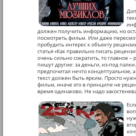
Доп
тек
инф
должен получить информацию, но оста
посмотреть фильм. Или даже пересмотр
пробудить интерес к объекту рецензии
статья «Как правильно писать рецензи
очень сильно сократить, то главное –
пишут другие: за деньги, из-под палк
предпочитал нечто концептуальное, а 
текст должен быть ярким. Просто нуж
фильм, иначе это в принципе не рецен
время одинаково. Не надо закостенева
Есл
воп
нуж
вто
хоч