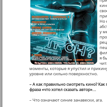
при
кин
сво
при
Но 
абс
у м
про
рец
пещ
фил
я б
чит
моменты, которые я упустил и прикин
уровне или сильно поверхностно.
– А как правильно смотреть кино? Как 
фраза «что хотел сказать автор»…
– Что означают синие занавески, ага.