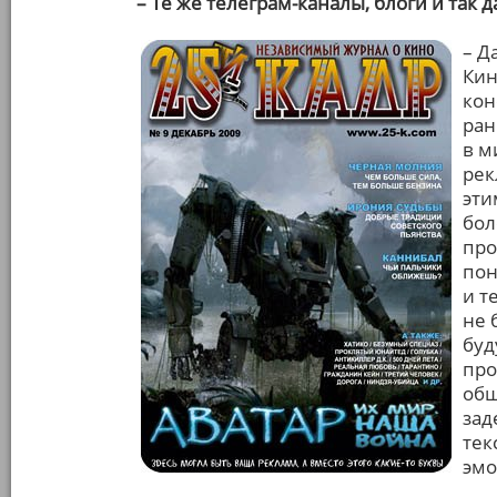
– Те же телеграм-каналы, блоги и так д
– Д
Кин
кон
ран
в м
рек
эти
бол
про
пон
и т
не 
буд
про
общ
зад
тек
эмо