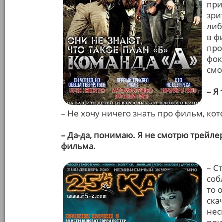
при
зри
либ
в ф
про
фок
смо
– Я
– Не хочу ничего знать про фильм, ко
– Да-да, понимаю. Я не смотрю трейле
фильма.
– С
соб
то 
ска
нес