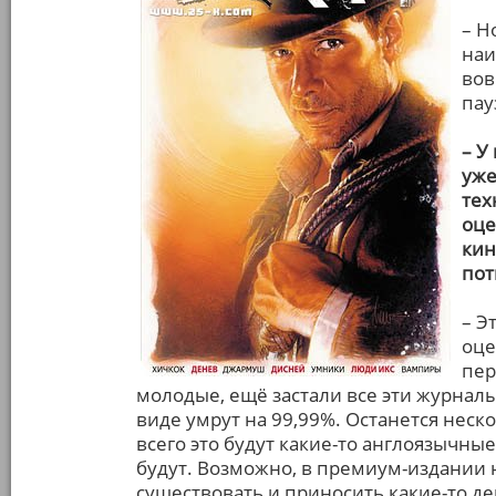
– Н
наи
вов
пау
– У
уже
тех
оце
кин
пот
– Э
оце
пер
молодые, ещё застали все эти журнал
виде умрут на 99,99%. Останется неск
всего это будут какие-то англоязычные
будут. Возможно, в премиум-издании 
существовать и приносить какие-то де