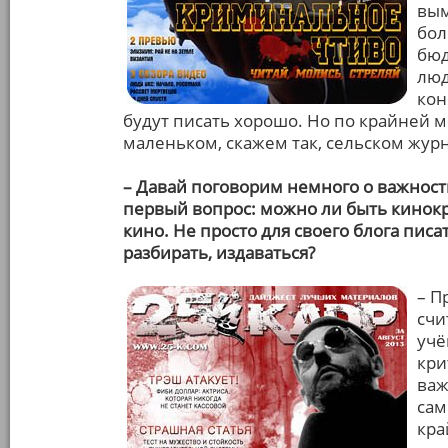
вым
бол
бюд
люд
кон
будут писать хорошо. Но по крайней м
маленьком, скажем так, сельском жур
– Давай поговорим немного о важност
первый вопрос: можно ли быть кинокр
кино. Не просто для своего блога пис
разбирать, издаваться?
– П
счи
учё
кри
важ
сам
кра