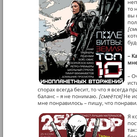
неп
то 
вы 
пол
[см
кот
буд
– К
мне
– О
ист
спорах всегда бесит, то что я всегда пр
баланс – я не понимаю.
[смеётся]
Не ис
мне понравилось – пишу, что понравил
Я к
пос
так
бес