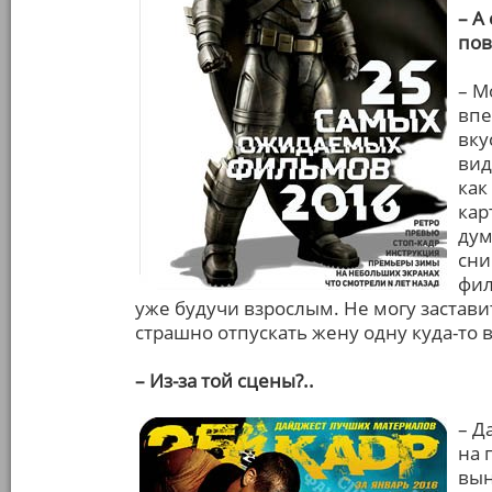
– А
пов
– М
впе
вку
вид
как
кар
дум
сни
фил
уже будучи взрослым. Не могу застави
страшно отпускать жену одну куда-то 
– Из-за той сцены?..
– Д
на 
вын