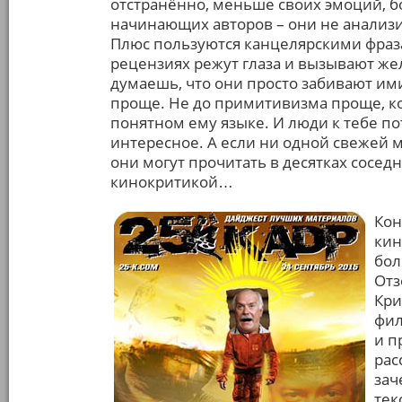
отстранённо, меньше своих эмоций, б
начинающих авторов – они не анализи
Плюс пользуются канцелярскими фра
рецензиях режут глаза и вызывают же
думаешь, что они просто забивают ими
проще. Не до примитивизма проще, ко
понятном ему языке. И люди к тебе по
интересное. А если ни одной свежей 
они могут прочитать в десятках соседн
кинокритикой…
Кон
кин
бол
Отз
Кри
фил
и п
рас
зач
тек