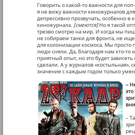
Говорить о какой-то важности для поп
я не вижу важности киножурналов для ч
депрессивно прозвучать, особенно в ко
киножурнала.
[смеются]
Но я такой оп
трезво смотрю на мир. И когда мы пиш
не собираем танки для фронта, не ище
для колонизации космоса. Мы просто 
люди сняли. Да, благодаря нам кто-то
приятный опыт, но это будет зависеть 
сделали. А у журналов «костыльная», 
значение с каждым годом только умен
– Н
это
зри
вни
– Т
зри
рец