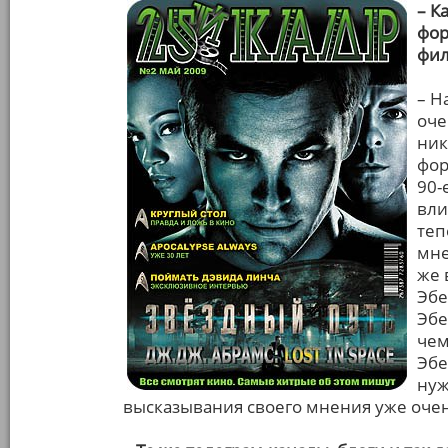
– К
фор
фил
– Н
оче
ник
фор
90-
вли
теп
мне
же 
Эбе
Эбе
чем
Эбе
нуж
высказывания своего мнения уже очен