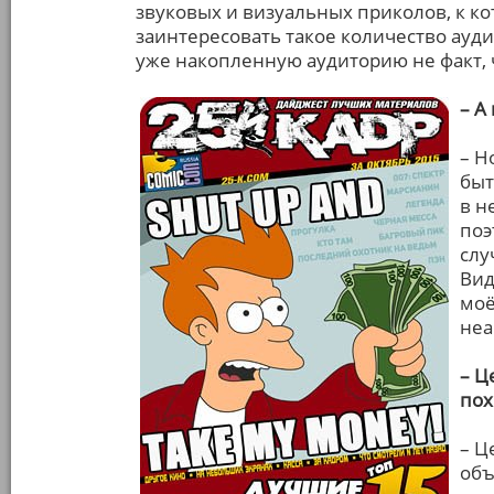
звуковых и визуальных приколов, к ко
заинтересовать такое количество ау
уже накопленную аудиторию не факт, ч
– А
– Н
быт
в н
поэ
слу
Вид
моё
неа
– Ц
пох
– Ц
объ