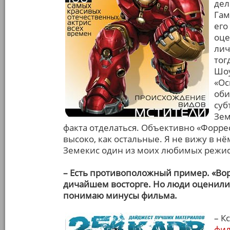
дел
Гам
его
оце
лич
тог
Шоу
«Ос
оби
суб
Зем
факта отделаться. Объективно «Форрес
высоко, как остальные. Я не вижу в нё
Земекис один из моих любимых режисс
– Есть противоположный пример. «Воро
дичайшем восторге. Но люди оценили 
понимаю минусы фильма.
– К
фи