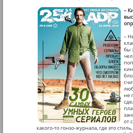
– К
выс
опр
– Н
кла
бы 
чел
поп
кин
бло
счи
люб
не 
сде
пла
зан
от 
какого-то гонзо-журнала, где это стил