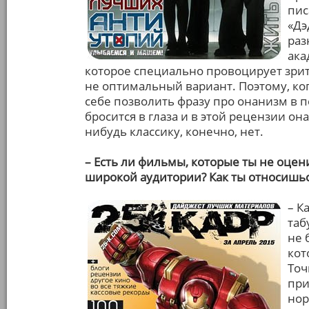
пис
«Дэ
раз
ака
которое специально провоцирует зрите
не оптимальный вариант. Поэтому, ког
себе позволить фразу про онанизм в п
бросится в глаза и в этой рецензии он
нибудь классику, конечно, нет.
– Есть ли фильмы, которые ты не оце
широкой аудитории? Как ты относишьс
– К
таб
не 
кот
Точ
при
нор