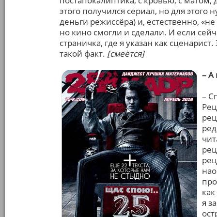
постапокалиптика, с кровью, с матом, 
этого получился сериал, но для этого 
деньги режиссёра) и, естественно, «не
но кино смогли и сделали. И если сейча
страничка, где я указан как сценарис
такой факт.
[смеётся]
– А
– С
Рец
рец
ред
чит
рец
рец
нао
про
как
я з
ост