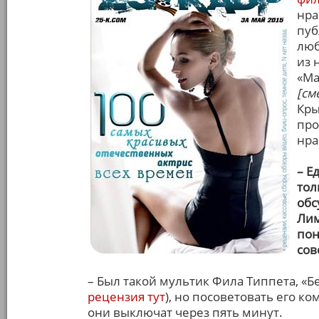
нра
пуб
люб
из 
«Ма
[см
Кры
про
нра
– Е
тол
обс
Лим
пон
сов
– Был такой мультик Фила Типпета, «Б
рецензия тут
), но посоветовать его ко
они выключат через пять минут.