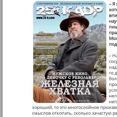
– Я
хот
впи
нау
пиш
пра
Мож
под
– Н
сос
над
то 
бол
про
усл
нег
неп
хороший, то это многослойное произв
смыслов откопать, сколько зачастую р