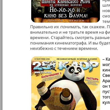
шля
нов
смо
тем
Правильно их
понимать
, так скажем.
внимательно и не тратьте время на ф
времени. Старайтесь смотреть разные
понимания кинематографа. И вы будете
неизбежно с течением времени.
– К
мог
кин
Све
Ара
он 
пус
тог
кул