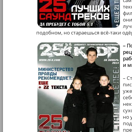
сам
тек
фил
они
луч
подобном, но стараешься всё-таки одё
– П
рец
раб
и м
– С
пис
уже
себ
нек
сух
но 
под
пре