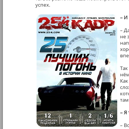
успех.
– И
– Д
не 
нап
хор
впе
Так
нём
Как
сло
кот
там
– Я
– В