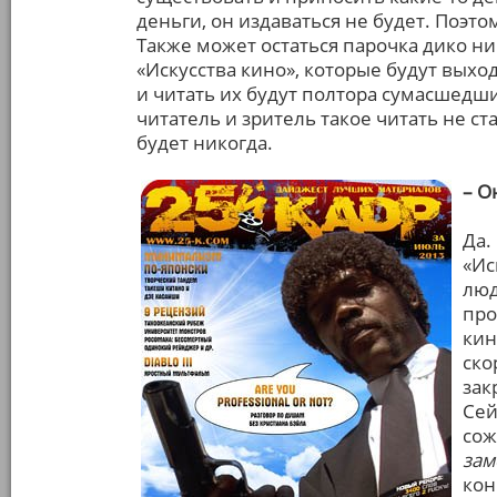
деньги, он издаваться не будет. Поэто
Также может остаться парочка дико н
«Искусства кино», которые будут выход
и читать их будут полтора сумасшедш
читатель и зритель такое читать не с
будет никогда.
– О
Да.
«Ис
люд
про
кин
ско
зак
Сей
сож
зам
кон