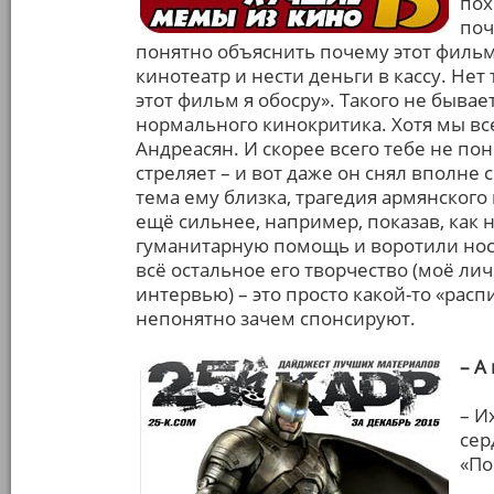
пох
поч
понятно объяснить почему этот фильм 
кинотеатр и нести деньги в кассу. Нет 
этот фильм я обосру». Такого не бывае
нормального кинокритика. Хотя мы все
Андреасян. И скорее всего тебе не понр
стреляет – и вот даже он снял вполне
тема ему близка, трагедия армянского 
ещё сильнее, например, показав, как
гуманитарную помощь и воротили нос 
всё остальное его творчество (моё ли
интервью) – это просто какой-то «рас
непонятно зачем спонсируют.
– А
– И
сер
«По