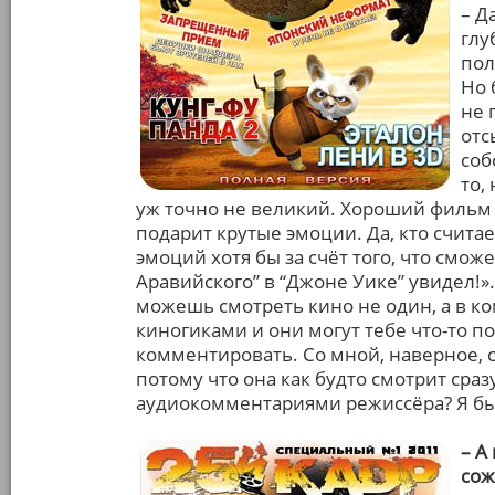
– Д
глу
пол
Но 
не 
отс
соб
то,
уж точно не великий. Хороший фильм 
подарит крутые эмоции. Да, кто счита
эмоций хотя бы за счёт того, что сможе
Аравийского” в “Джоне Уике” увидел!». 
можешь смотреть кино не один, а в 
киногиками и они могут тебе что-то по
комментировать. Со мной, наверное,
потому что она как будто смотрит ср
аудиокомментариями режиссёра? Я бы 
– А
сож