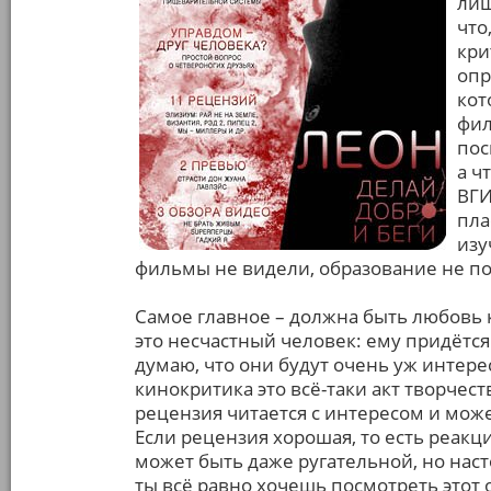
лиш
что
кри
опр
кот
фил
пос
а ч
ВГИ
пла
изу
фильмы не видели, образование не п
Самое главное – должна быть любовь к
это несчастный человек: ему придётся
думаю, что они будут очень уж интере
кинокритика это всё-таки акт творчес
рецензия читается с интересом и мож
Если рецензия хорошая, то есть реакц
может быть даже ругательной, но наст
ты всё равно хочешь посмотреть этот