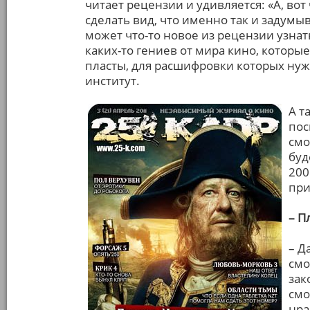
читает рецензии и удивляется: «А, вот
сделать вид, что именно так и задумы
может что-то новое из рецензии узнат
каких-то гениев от мира кино, которы
пласты, для расшифровки которых ну
институт.
А т
пос
смо
буд
200
при
– П
– Д
смо
зак
смо
нра