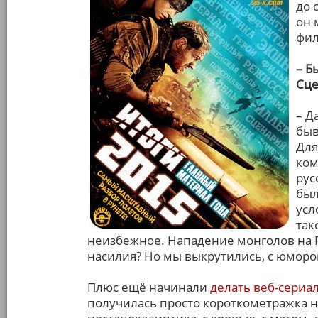
до 
он 
фил
– Б
Сце
– Д
быв
Для
ком
рус
был
усл
так
неизбежное. Нападение монголов на Ру
насилия? Но мы выкрутились, с юмором
Плюс ещё начинали
делать веб-сериа
получилась просто короткометражка 