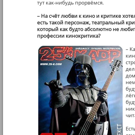
тут как-нибудь прорвёмся.
– На счёт любви к кино и критике хо
есть такой персонаж, театральный кри
который как будто абсолютно не любит
профессии кинокритика?
– К
кин
стр
дел
дом
нем
буд
лёг
буд
ник
чит
Ест