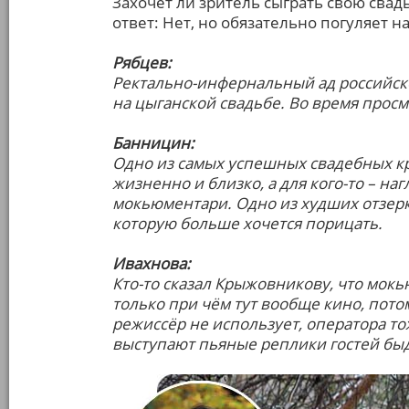
Захочет ли зритель сыграть свою свад
ответ: Нет, но обязательно погуляет на
Рябцев:
Ректально-инфернальный ад российско
на цыганской свадьбе. Во время просм
Банницин:
Одно из самых успешных свадебных кр
жизненно и близко, а для кого-то – н
мокьюментари. Одно из худших отзер
которую больше хочется порицать.
Ивахнова:
Кто-то сказал Крыжовникову, что мокь
только при чём тут вообще кино, пот
режиссёр не использует, оператора то
выступают пьяные реплики гостей быд