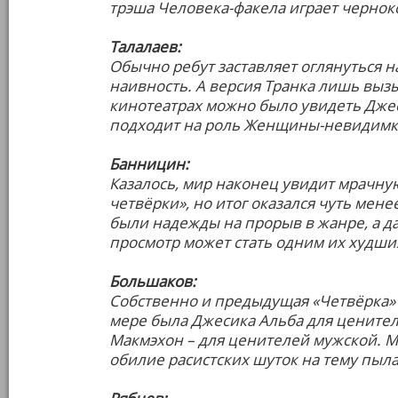
трэша Человека-факела играет чернок
Талалаев:
Обычно ребут заставляет оглянуться 
наивность. А версия Транка лишь вызы
кинотеатрах можно было увидеть Джес
подходит на роль Женщины-невидимки:
Банницин:
Казалось, мир наконец увидит мрачну
четвёрки», но итог оказался чуть мене
были надежды на прорыв в жанре, а да
просмотр может стать одним их худши
Большаков:
Собственно и предыдущая «Четвёрка» з
мере была Джесика Альба для ценител
Макмэхон – для ценителей мужской. М
обилие расистских шуток на тему пыл