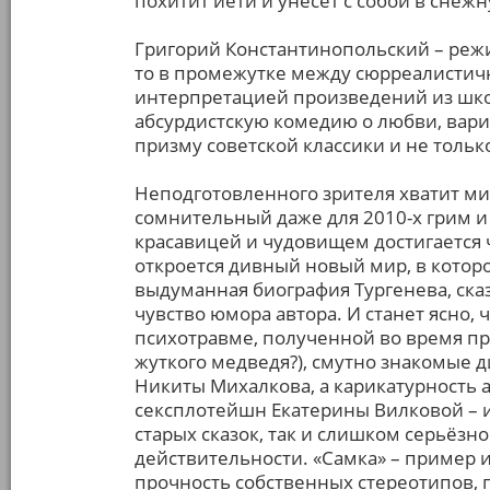
похитит йети и унесёт с собой в снежн
Григорий Константинопольский – режи
то в промежутке между сюрреалистич
интерпретацией произведений из шко
абсурдистскую комедию о любви, вари
призму советской классики и не тольк
Неподготовленного зрителя хватит мин
сомнительный даже для 2010-х грим и
красавицей и чудовищем достигается 
откроется дивный новый мир, в кото
выдуманная биография Тургенева, ск
чувство юмора автора. И станет ясно, 
психотравме, полученной во время пр
жуткого медведя?), смутно знакомые 
Никиты Михалкова, а карикатурность
сексплотейшн Екатерины Вилковой –
старых сказок, так и слишком серьёзн
действительности. «Самка» – пример 
прочность собственных стереотипов, п