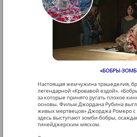
«БОБРЫ-ЗОМБИ»
Настоящая жемчужина трэшеделия, бр
легендарной «Кровавой ездой». «Бобр
за которые принято ругать плохое кино
основы. Фильм Джордана Рубина выгл
живых мертвецов» Джорджа Ромеро с п
здесь выступают зомби-бобры, осажд
тинейджерским мяском.