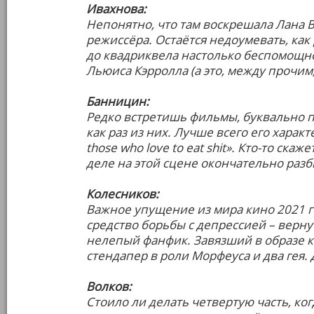
Ивахнова:
Непонятно, что там воскрешала Лана В
режиссёра. Остаётся недоумевать, как
до квадриквела настолько беспомощно
Льюиса Кэрролла (а это, между прочим
Банницин:
Редко встретишь фильмы, буквально п
как раз из них. Лучше всего его характ
those who love to eat shit». Кто-то скаж
деле на этой сцене окончательно раз
Колесников:
Важное упущение из мира кино 2021 г
средство борьбы с депрессией – верну
нелепый фанфик. Завязший в образе ки
стендапер в роли Морфеуса и два гея.
Волков:
Стоило ли делать четвертую часть, ког