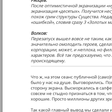
Рябцев:
После оптимистичной экранизации «ну
экранизация «десятых». Получится несу
похож грим структуры Существа. Нед
«ошибкой», словив сразу 3 «Золотых м
Волков:
Перезапуск вышел вовсе не таким, ка
значительно омолодить героев, сделат
корпорации, может, и неплоха, но фил
характеров. Всё так предсказуемо, чт
происходящему.
Что ж, на этом сеанс публичной (само
было у нас на душе. Выговорились. П
сторону экрана. Высморкались в салфет
совсем не стыдно признаться в том, ч
хорошие. Просто миллионы других зр
Так какой главный вывод мы сделали и