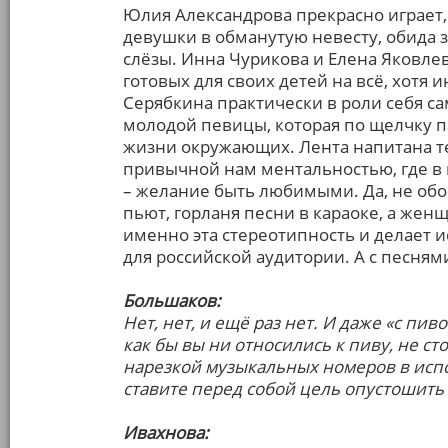
Юлия Александрова прекрасно играет,
девушки в обманутую невесту, обида з
слёзы. Инна Чурикова и Елена Яковле
готовых для своих детей на всё, хотя
Серябкина практически в роли себя са
молодой певицы, которая по щелчку п
жизни окружающих. Лента напитана те
привычной нам ментальностью, где в
– желание быть любимыми. Да, не об
пьют, горланя песни в караоке, а жен
именно эта стереотипность и делает и
для российской аудитории. А с песням
Большаков:
Нет, нет, и ещё раз нет. И даже «с пив
как бы вы ни относились к пиву, не с
нарезкой музыкальных номеров в испо
ставите перед собой цель опустошит
Ивахнова: