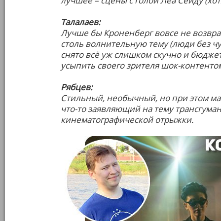
лучшее – сцены с голой Леа Сейду (хот
Талалаев:
Лучше бы Кроненберг вовсе не возвращ
столь волнительную тему (люди без чув
снято всё уж слишком скучно и бюдже
усыпить своего зрителя шок-контенто
Рябцев:
Стильный, необычный, но при этом м
что-то заявляющий на тему трансгум
кинематографической отрыжки.