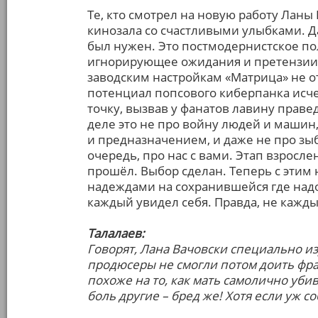
Те, кто смотрел на новую работу Ланы
кинозала со счастливыми улыбками. Да,
был нужен. Это постмодернистское по
игнорирующее ожидания и претензии. В
заводским настройкам «Матрица» не от
потенциал попсового киберпанка исч
точку, вызвав у фанатов лавину праве
деле это не про войну людей и машин
и предназначением, и даже не про зыб
очередь, про нас с вами. Этап взросл
прошёл. Выбор сделан. Теперь с этим н
надеждами на сохранившейся где надо
каждый увидел себя. Правда, не кажды
Талалаев:
Говорят, Лана Вачовски специально и
продюсеры не смогли потом доить фран
похоже на то, как мать самолично уби
боль другие – бред же! Хотя если уж 