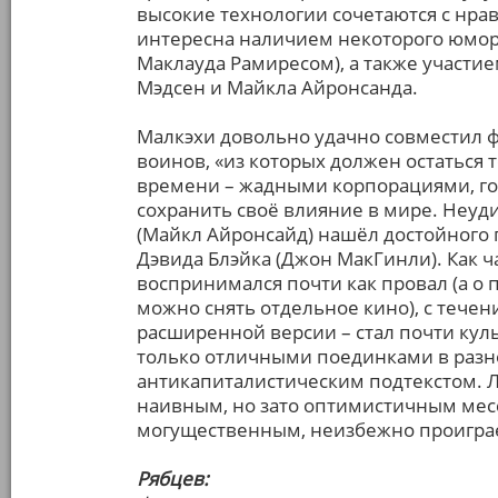
высокие технологии сочетаются с нра
интересна наличием некоторого юмора
Маклауда Рамиресом), а также участи
Мэдсен и Майкла Айронсанда.
Малкэхи довольно удачно совместил 
воинов, «из которых должен остаться 
времени – жадными корпорациями, го
сохранить своё влияние в мире. Неуди
(Майкл Айронсайд) нашёл достойного 
Дэвида Блэйка (Джон МакГинли). Как ч
воспринимался почти как провал (а 
можно снять отдельное кино), с тече
расширенной версии – стал почти ку
только отличными поединками в разно
антикапиталистическим подтекстом. Л
наивным, но зато оптимистичным месс
могущественным, неизбежно проиграет
Рябцев: