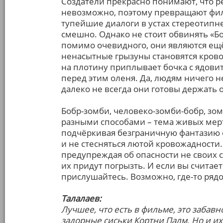
Создатели прекрасно понимают, что р
невозможно, поэтому превращают фил
тупейшие диалоги в устах стереотип
смешно. Однако не стоит обвинять «Б
помимо очевидного, они являются ещ
ненасытные грызуны становятся кров
на плотину приплывает бочка с ядови
перед этим оленя. Да, людям ничего н
далеко не всегда они готовы держать 
Бобр-зомби, человеко-зомби-бобр, з
разными способами – тема живых мерт
подчёркивая безграничную фантазию с
и не стесняться лютой кровожадности. 
предупреждая об опасности не своих с
их придут погрызть. И если вы счита
прислушайтесь. Возможно, где-то рядо
Талалаев:
Лучшее, что есть в фильме, это забав
задорные сиськи Кортни Палм. Но и их