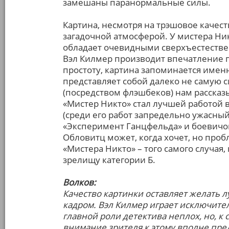
замешаны паранормальные силы.
Картина, несмотря на трэшовое качест
загадочной атмосферой. У мистера Ни
обладает очевидными сверхъестестве
Вэл Килмер производит впечатление 
простоту, картина запоминается именн
представляет собой далеко не самую 
(посредством флэшбеков) нам расска
«Мистер Никто» стал лучшей работой
(среди его работ запредельно ужасны
«Эксперимент Ганцфельда» и боевичок
Обловитц может, когда хочет, но пробл
«Мистера Никто» – того самого случая,
зрелищу категории Б.
Волков:
Качество картинки оставляет желать л
кадром. Вэл Килмер играет исключител
главной роли детектива неплох, но, к
внимание зрителя к этому вполне пре