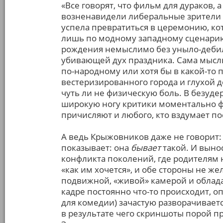
«Все говорят, что фильм для дураков, 
возненавидели либеральные зрители и
успела превратиться в церемонию, к
лишь по модному западному сценарию,
рождения немыслимо без уныло-дебиль
убивающей дух праздника. Сама мысль
по-народному или хотя бы в какой-то
вестеризированного города и глухой 
чуть ли не физическую боль. В безуде
широкую ногу критики моментально фи
причисляют и любого, кто вздумает п
А ведь Крыжовников даже не говорит: 
показывает: она
бывает
такой. И выно
конфликта поколений, где родителям 
«как им хочется», и обе стороны не же
подвижной, «живой» камерой и облада
кадре постоянно что-то происходит, о
для комедии) зачастую разворачиваетс
в результате чего скриншоты порой п