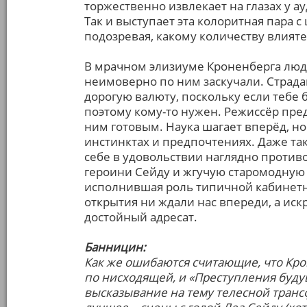
торжественно извлекает на глазах у 
Так и выступает эта колоритная пара
подозревая, какому количеству влият
В мрачном элизиуме Кроненберга лю
неимоверно по ним заскучали. Страд
дорогую валюту, поскольку если тебе б
поэтому кому-то нужен. Режиссёр пред
ним готовым. Наука шагает вперёд, н
инстинктах и предпочтениях. Даже так
себе в удовольствии наглядно проти
героини Сейду и жгучую старомодную 
исполнившая роль типичной кабинетно
открытия ни ждали нас впереди, а ис
достойный адресат.
Банницин:
Как же ошибаются считающие, что Кро
по нисходящей, и «Преступления будущ
высказывание на тему телесной транс