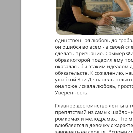
единственная любовь до гроба.
он ошибся во всем - в своей сл
сделать признание. Саммер Фи
образ которой подарил ему пом
оказалась бы этаким идеалом 
обязательств. К сожалению, на
улыбкой Зои Дешанель только с
она тоже искала любовь, прост
Уверенность.
Главное достоинство ленты в т
препятствий из самых шаблонн
ромкомах и мелодрамах. Что м
влюбляется в девочку с харак
завоевать ее сердце. Вспомним