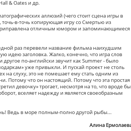
Hall & Oates и др.
атографических аллюзий (чего стоит сцена игры в
 точь-в-точь копирующая игру со Смертью из
 приправлена отличным юмором и запоминающимеся
редной раз перевели название фильма наихудшим
ую идею заголовка. Жалко, конечно, что игра слов
 и другое по-английски звучит как Summer - было
одаркам» уже привыкли. И пускай проект не столь
ех на слуху, это не помешает ему стать одним из
. Потому что он настоящий. Потому что эта простая
третил девочку» трогает, несмотря на то, что вроде бы
аоборот, вселяет надежду и является своеобразным
нь! Ведь в море полным-полно другой рыбы...
Алина Ермолаев