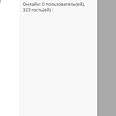
и
Онлайн: 0 пользователь(ей),
323 гость(ей) :