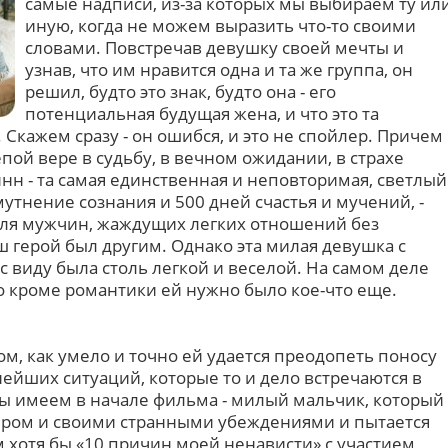
самые надписи, из-за которых мы выбираем ту ил
иную, когда не можем выразить что-то своими
словами. Повстречав девушку своей мечты и
узнав, что им нравится одна и та же группа, он
решил, будто это знак, будто она - его
потенциальная будущая жена, и что это та
 Скажем сразу - он ошибся, и это не спойлер. Причем
епой вере в судьбу, в вечном ожидании, в страхе
нн - та самая единственная и неповторимая, светлый
утнение сознания и 500 дней счастья и мучений, -
для мужчин, жаждущих легких отношений без
ш герой был другим. Однако эта милая девушка с
 виду была столь легкой и веселой. На самом деле
о кроме романтики ей нужно было кое-что еще.
ом, как умело и точно ей удается преодопеть поносу
ейших ситуаций, которые то и дело встречаются в
ы имеем в начале фильма - милый мальчик, который
тером и своими странными убеждениями и пытается
 хотя бы «10 причин моей ненависти» с участием