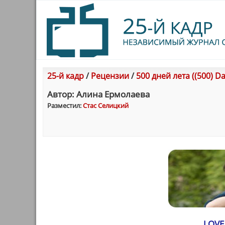
25-й кадр
/
Рецензии
/
500 дней лета ((500) D
Автор: Алина Ермолаева
Разместил:
Стас Селицкий
LOVE