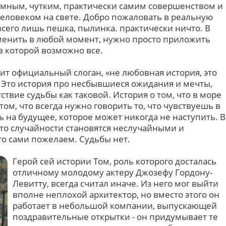
мным, чутким, практически самим совершенством и
человеком на свете. Добро пожаловать в реальную
 всего лишь пешка, пылинка. практически ничто. В
менить в любой момент, нужно просто приложить
 в которой возможно все.
асит официальный слоган, «не любовная история, это
. Это иcтория про несбывшиеся ожидания и мечты,
ствие судьбы как таковой. История о том, что в море
ом, что всегда нужно говорить то, что чувствуешь в
 на будущее, которое может никогда не наступить. В
 что случайности становятся неслучайными и
го сами пожелаем. Судьбы нет.
Герой сей истории Том, роль которого досталась
отличному молодому актеру Джозефу Гордону-
Левитту, всегда считал иначе. Из него мог выйти
вполне неплохой архитектор, но вместо этого он
работает в небольшой компании, выпускающей
поздравительные открытки - он придумывает те