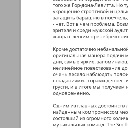
того же Гор-дона-Левитта. Но т
укрощение строптивой и целью 
затащить барышню в пос¬тель,
- нет. Вот в чем проблема. Во
зрителя и среди мужской аудит
жанра с легким пренебрежени
Кроме достаточно небанальной
оригинальная манера подачи м
дни, самые яркие, запоминающ
нелинейное повествование до
очень весело наблюдать полфи
страданиями-ссорами-депресси
грусти, и в итоге мы получаем
одновременно.
Одним из главных достоинств 
найденным компромиссом межд
состоящий из огромного колич
музыкальных команд: The Smith