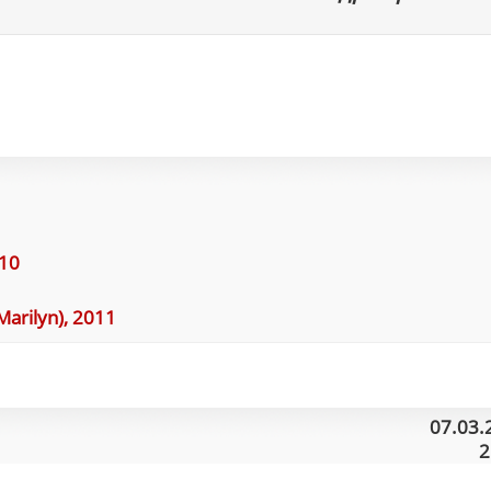
010
arilyn), 2011
07.03.
2