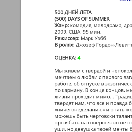
500 ДНЕЙ ЛЕТА
(500) DAYS OF SUMMER
Жанр:
комедия, мелодрама, др
2009, США, 95 мин.
Режиссер:
Марк Уэбб
В ролях:
Джозеф Гордон-Левитт
ОЦЕНКА:
4
Мы живем с твердой и непокол
мечтаем о любви с первого вз
работе, об отпуске в экзотиче
по карману. В конце концов, мы
жизни проходит мимо... Трад
твердят нам, что все и правда
«ничегонеделанию» и опять же
можешь быть чертовски талантл
прозябать на совершенно не п
уши, но девушка твоей мечты б