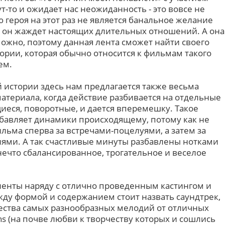
ут-то и ожидает нас неожиданность - это вовсе не
героя на этот раз не является банальное желание
 он жаждет настоящих длительных отношений. А она
зможно, поэтому данная лента сможет найти своего
ории, которая обычно относится к фильмам такого
ем.
 истории здесь нам предлагается также весьма
атериала, когда действие разбивается на отдельные
иеся, поворотные, и дается вперемешку. Такое
бавляет динамики происходящему, потому как не
льма сперва за встречами-поцелуями, а затем за
ями. А так счастливые минуты разбавлены нотками
 нечто сбалансированное, трогательное и веселое
ленты наряду с отлично проведенным кастингом и
у формой и содержанием стоит назвать саундтрек,
ества самых разнообразных мелодий от отличных
s (на почве любви к творчеству которых и сошлись