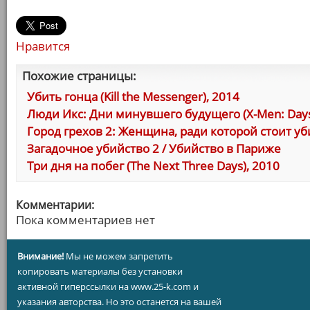
Нравится
Похожие страницы:
Убить гонца (Kill the Messenger), 2014
Люди Икс: Дни минувшего будущего (X-Men: Days o
Город грехов 2: Женщина, ради которой стоит убиват
Загадочное убийство 2 / Убийство в Париже
Три дня на побег (The Next Three Days), 2010
Комментарии:
Пока комментариев нет
Внимание!
Мы не можем запретить
копировать материалы без установки
активной гиперссылки на www.25-k.com и
указания авторства. Но это останется на вашей