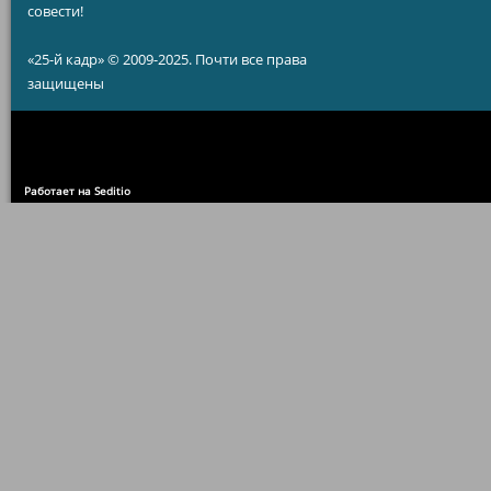
совести!
«25-й кадр» © 2009-2025. Почти все права
защищены
Работает на Seditio