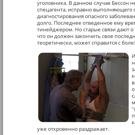
уголовника. В данном случае Бессон н
спецагента, исправно выполняющего 
диагностирования опасного заболевани
долго. Последнее отведенное ему вре
тинейджером. Но старые связи дают о 
что он должен закончить свое последн
теоретически, может справится с боле
И
н
з
к
в
о
с
м
"
п
к
уже откровенно раздражает.