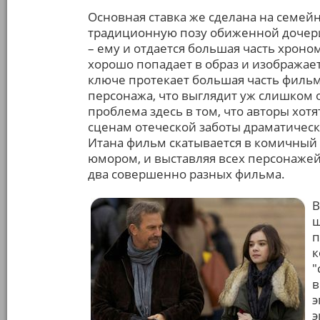
Основная ставка же сделана на семей
традиционную позу обиженной дочери "
– ему и отдается большая часть хрон
хорошо попадает в образ и изображает
ключе протекает большая часть фильм
персонажа, что выглядит уж слишком 
проблема здесь в том, что авторы хотя
сценам отеческой заботы драматическог
Итана фильм скатывается в комичный
юмором, и выставляя всех персонажей
два совершенно разных фильма.
В
ш
п
к
"
в
э
э