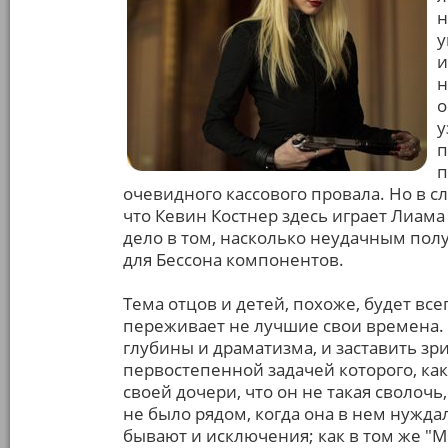
н
у
и
н
о
у
п
п
очевидного кассового провала. Но в с
что Кевин Костнер здесь играет Лиама
дело в том, насколько неудачным пол
для Бессона компонентов.
Тема отцов и детей, похоже, будет вс
переживает не лучшие свои времена. 
глубины и драматизма, и заставить зр
первостепенной задачей которого, как
своей дочери, что он не такая сволочь
не было рядом, когда она в нем нужда
бывают и исключения; как в том же "М