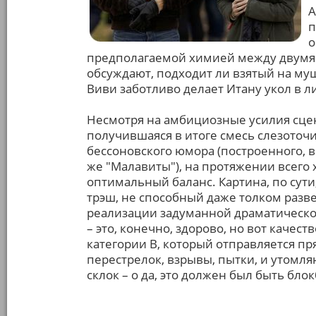
А
п
о
предполагаемой химией между двумя 
обсуждают, подходит ли взятый на му
Виви заботливо делает Итану укол в л
Несмотря на амбициозные усилия сцен
получившаяся в итоге смесь слезоточ
бессоновского юмора (построенного, в
же "Малавиты"), на протяжении всего
оптимальный баланс. Картина, по сут
трэш, не способный даже толком разве
реализации задуманной драматическо
– это, конечно, здорово, но вот каче
категории B, который отправляется пр
перестрелок, взрывы, пытки, и утом
склок – о да, это должен был быть блок