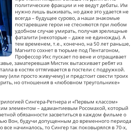
политические фракции и не ведут дебаты. Им
нужно лишь выживать, но даже это удается не
всегда – будущее сурово, а наши знакомые
постаревшие герои не стесняются при любом
удобном случае умирать, получая зрелищные
фаталити (некоторые – даже не единожды). А
тем временем, т.е., конечно, на 50 лет раньше,
Магнито сохнет в тюрьме под Пентагоном,
Профессор Икс пускает по вене и отращивает
савье, заматеревшая Мистик вытаскивает ребят из
талла в костях оттягивается в постели с подружкой.
му (или просто живучему) и предстоит свести троих
ирить, но отношения в «любовном треугольнике»
трилогией Сингера-Ретнера и «Первым классом»
ким элементом – адамантиевым Росомахой, который
четной обязанности засветиться в каждом фильме о
ттью Вон, будучи допущенным до временного период
го все начиналось, то Сингер так поковырялся в 70-х,