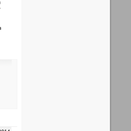
м
у
в