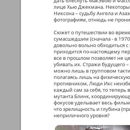
дать блеснуть МакЭвою и Фасс
лице Хью Джекмана. Некоторые
Никсона – судьбу Ангела и Аз
фотографиям, отнюдь не прони
Сюжет о путешествии во време
сумасшедшим (сначала - в 1970-х
довольно вольно обходиться с
приходится по-настоящему пер
все в прошлом позволяет не 
убивать их. Стражи будущего –
можно лишь в групповом тактич
полагаясь лишь на физическую 
противником, Люди Икс неизбе
каждый сам за себя, то теперь
мутанта Блинк, координирующу
фокусов уделывает весь фильм 
что зрелищность и глубина (пр
неприличного уровня?