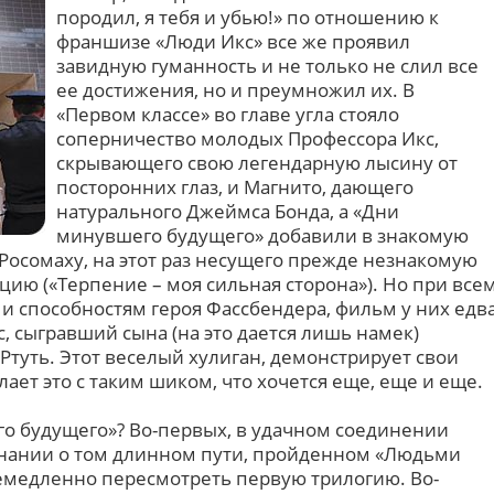
породил, я тебя и убью!» по отношению к
франшизе «Люди Икс» все же проявил
завидную гуманность и не только не слил все
ее достижения, но и преумножил их. В
«Первом классе» во главе угла стояло
соперничество молодых Профессора Икс,
скрывающего свою легендарную лысину от
посторонних глаз, и Магнито, дающего
натурального Джеймса Бонда, а «Дни
минувшего будущего» добавили в знакомую
осомаху, на этот раз несущего прежде незнакомую
ию («Терпение – моя сильная сторона»). Но при все
и способностям героя Фассбендера, фильм у них едв
с, сыгравший сына (на это дается лишь намек)
Ртуть. Этот веселый хулиган, демонстрирует свои
лает это с таким шиком, что хочется еще, еще и еще.
о будущего»? Во-первых, в удачном соединении
минании о том длинном пути, пройденном «Людьми
немедленно пересмотреть первую трилогию. Во-