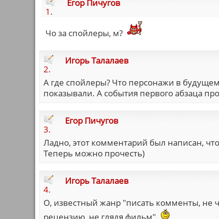
Егор Пичугов
1.
Чо за спойлеры, м?
Игорь Талалаев
2.
А где спойлеры? Что персонажи в будущем 
показывали. А события первого абзаца пр
Егор Пичугов
3.
Ладно, этот комментарий был написан, чт
Теперь можно прочесть)
Игорь Талалаев
4.
О, известный жанр "писать комменты, не 
рецензию, не глядя фильм".