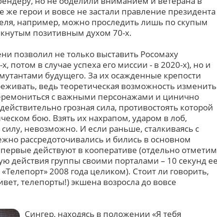
бендеру, но не обделили вниманием и ветерана в
 же герои и вовсе не застали правление президента
азеля, например, можно проследить лишь по скупым
кнутым позитивным духом 70-х.
ни позволил не только выставить Росомаху
, потом в случае успеха его миссии - в 2020-х), но и
 мутантами будущего. За их осажденные крепости
еживать, ведь теоретическая возможность изменить
церемониться с важными персонажами и цинично
 действительно грозная сила, противостоять которой
еском бою. Взять их нахрапом, ударом в лоб,
силу, невозможно. И если раньше, сталкиваясь с
жно рассредоточивались и бились в основном
 впервые действуют в кооперативе (отдельно отметим
ю действия группы своими порталами – 10 секунд е
«Телепорт» 2008 года целиком). Стоит ли говорить,
ивет, телепорты!) экшена возросла до вовсе
Сингер, находясь в положении «Я тебя