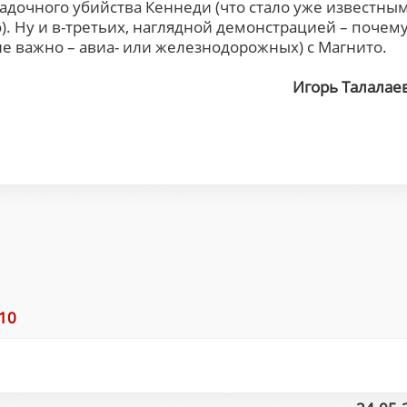
адочного убийства Кеннеди (что стало уже известны
. Ну и в-третьих, наглядной демонстрацией – почем
е важно – авиа- или железнодорожных) с Магнито.
Игорь Талалае
010