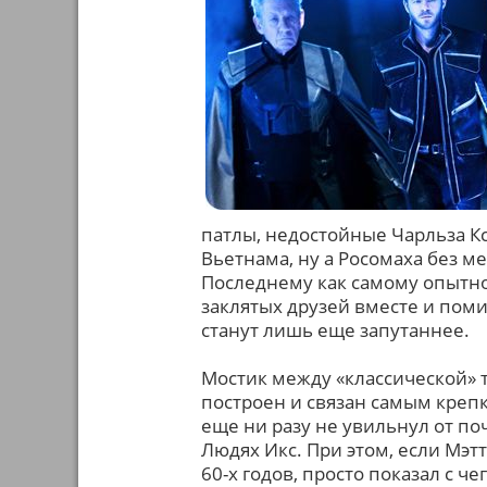
патлы, недостойные Чарльза К
Вьетнама, ну а Росомаха без ме
Последнему как самому опытно
заклятых друзей вместе и пом
станут лишь еще запутаннее.
Мостик между «классической» 
построен и связан самым креп
еще ни разу не увильнул от по
Людях Икс. При этом, если Мэ
60-х годов, просто показал с че