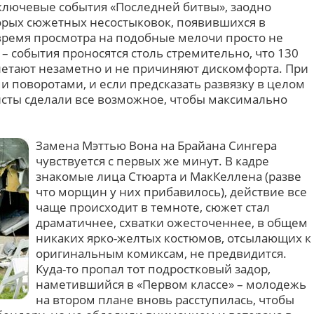
ключевые события «Последней битвы», заодно
орых сюжетных несостыковок, появившихся в
 время просмотра на подобные мелочи просто не
 события проносятся столь стремительно, что 130
етают незаметно и не причиняют дискомфорта. При
 поворотами, и если предсказать развязку в целом
ристы сделали все возможное, чтобы максимально
Замена Мэттью Вона на Брайана Сингера
чувствуется с первых же минут. В кадре
знакомые лица Стюарта и МакКеллена (разве
что морщин у них прибавилось), действие все
чаще происходит в темноте, сюжет стал
драматичнее, схватки ожесточеннее, в общем
никаких ярко-желтых костюмов, отсылающих к
оригинальным комиксам, не предвидится.
Куда-то пропал тот подростковый задор,
наметившийся в «Первом классе» – молодежь
на втором плане вновь расступилась, чтобы