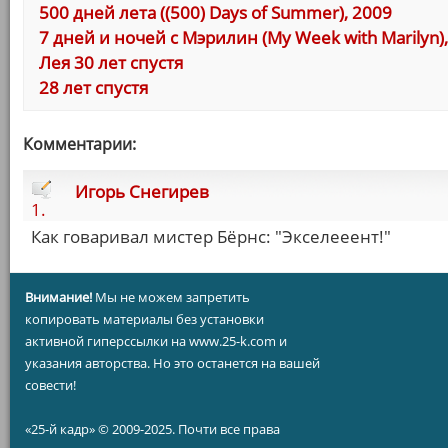
500 дней лета ((500) Days of Summer), 2009
7 дней и ночей с Мэрилин (My Week with Marilyn)
Лея 30 лет спустя
28 лет спустя
Комментарии:
Игорь Снегирев
1.
Как говаривал мистер Бёрнс: "Экселееент!"
Внимание!
Мы не можем запретить
копировать материалы без установки
активной гиперссылки на www.25-k.com и
указания авторства. Но это останется на вашей
совести!
«25-й кадр» © 2009-2025. Почти все права