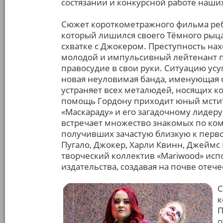
состязании и конкурсной работе наши
Сюжет короткометражного фильма ребя
который лишился своего Тёмного рыца
схватке с Джокером. Преступность нах
молодой и импульсивный лейтенант п
правосудие в свои руки. Ситуацию усуг
новая неуловимая банда, именующая с
устраняет всех металюдей, носящих кос
помощь Гордону приходит юный мстит
«Маскараду» и его загадочному лидеру
встречает множество знакомых по ко
получивших зачастую близкую к перв
Пугало, Джокер, Харли Квинн, Джеймс 
творческий коллектив «Mariwood» исп
издательства, создавая на почве оте
С
к
П
о