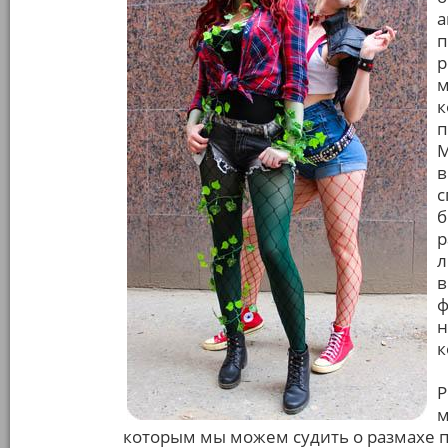
а
п
р
м
к
п
М
в
с
б
р
л
в
ф
н
к
Р
м
которым мы можем судить о размахе п