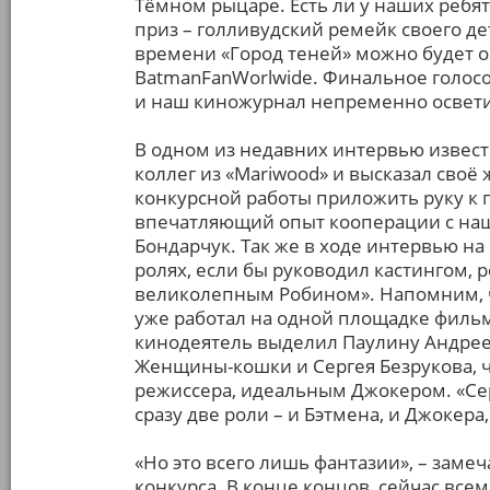
Тёмном рыцаре. Есть ли у наших ребя
приз – голливудский ремейк своего де
времени «Город теней» можно будет о
BatmanFanWorlwide. Финальное голосо
и наш киножурнал непременно освети
В одном из недавних интервью извес
коллег из «Mariwood» и высказал своё
конкурсной работы приложить руку к 
впечатляющий опыт кооперации с наш
Бондарчук. Так же в ходе интервью на 
ролях, если бы руководил кастингом, 
великолепным Робином». Напомним, 
уже работал на одной площадке фильм
кинодеятель выделил Паулину Андреев
Женщины-кошки и Сергея Безрукова, ч
режиссера, идеальным Джокером. «Сер
сразу две роли – и Бэтмена, и Джокера,
«Но это всего лишь фантазии», – заме
конкурса. В конце концов, сейчас всем