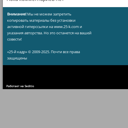
Внимание!
Мы не можем запретить
копировать материалы без установки
активной гиперссылки на www.25-k.com и
указания авторства. Но это останется на вашей
совести!
«25-й кадр» © 2009-2025. Почти все права
защищены
Работает на Seditio