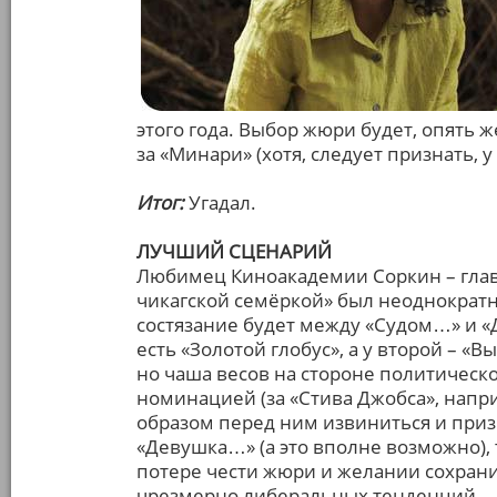
этого года. Выбор жюри будет, опять 
за «Минари» (хотя, следует признать, 
Итог:
Угадал.
ЛУЧШИЙ СЦЕНАРИЙ
Любимец Киноакадемии Соркин – главн
чикагской семёркой» был неоднократн
состязание будет между «Судом…» и 
есть «Золотой глобус», а у второй – «В
но чаша весов на стороне политическ
номинацией (за «Стива Джобса», напри
образом перед ним извиниться и призн
«Девушка…» (а это вполне возможно),
потере чести жюри и желании сохрани
чрезмерно либеральных тенденций.