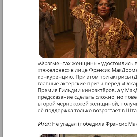
«Фрагментах женщины» удостоились во
«тяжеловес» в лице Фрэнсис МакДорм
конкуренцию. При этом три актрисы (
главные актёрские призы перед «Оскаро
Премия Гильдии киноактёров, а у МакД
предсказание сделать сложно, но пове
второй чернокожей женщиной, получи
её поддержка только возрастает в Шт
Итог:
Не угадал (победила Фрэнсис Ма