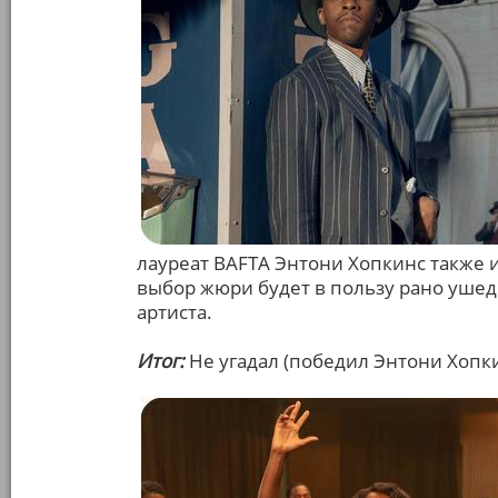
лауреат BAFTА Энтони Хопкинс также 
выбор жюри будет в пользу рано ушед
артиста.
Итог:
Не угадал (победил Энтони Хопки