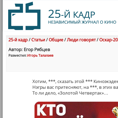
25-й кадр
/
Статьи
/
Общие
/
Люди говорят
/
Оскар-20
Автор: Егор Рябцев
Разместил:
Игорь Талалаев
Хотим, ***, сказать этой *** Киноэкэд
Нэгры вас притесняют, на ***, в этих 
То ли дело, «Золотой Четвертак»…