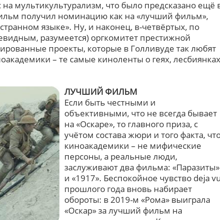
 на мультикультурализм, что было предсказано ещё 
фильм получил номинацию как на «лучший фильм»,
странном языке». Ну, и наконец, в-четвёртых, по
евидным, разумеется) оргкомитет престижной
рованные проекты, которые в Голливуде так любят
оакадемики – те самые киноленты о геях, лесбиянка
ЛУЧШИЙ ФИЛЬМ
Если быть честными и
объективными, что не всегда бывает
на «Оскаре», то главного приза, с
учётом состава жюри и того факта, чт
киноакадемики – не мифические
персоны, а реальные люди,
заслуживают два фильма: «Паразиты»
и «1917». Беспокойное чувство deja v
прошлого года вновь набирает
обороты: в 2019-м «Рома» выиграла
«Оскар» за лучший фильм на