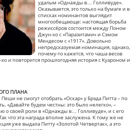
удалым «Однажды в… Голливуде».
Оказывается, это только на бумаге и в
списках номинантов выглядит
многообещающе: настоящая борьба
режиссёров состоится между Поном
Джун-хо с «Паразитами» и Сэмом
Мендесом с «1917». Довольно
непредсказуемая номинация, однако,
почему-то кажется, что чаша весов
-хо и повторится прошлогодняя история с Куароном и
ОГО ПЛАНА
 Пеши не смогут отобрать «Оскар» у Брэда Питта – по
ь. «Давайте будем честны: это было нелегко», –
ью о своей роли в «Однажды в… Голливуде», и с его
Так что эта награда вполне заслужена. К тому же не
кция уже выдала Питту «Золотой Четвертак», а это