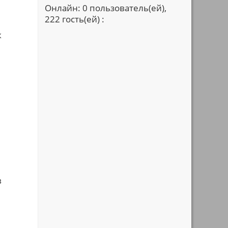
Онлайн: 0 пользователь(ей),
222 гость(ей) :
к
в