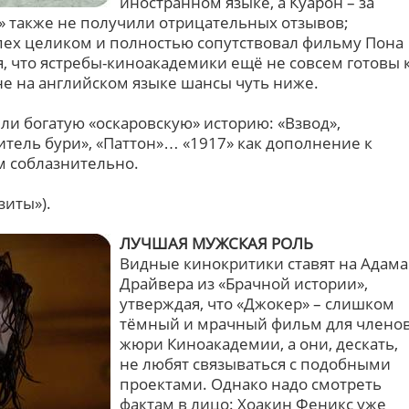
иностранном языке, а Куарон – за
» также не получили отрицательных отзывов;
спех целиком и полностью сопутствовал фильму Пона
я, что ястребы-киноакадемики ещё не совсем готовы 
не на английском языке шансы чуть ниже.
ли богатую «оскаровскую» историю: «Взвод»,
тель бури», «Паттон»… «1917» как дополнение к
м соблазнительно.
зиты»).
ЛУЧШАЯ МУЖСКАЯ РОЛЬ
Видные кинокритики ставят на Адама
Драйвера из «Брачной истории»,
утверждая, что «Джокер» – слишком
тёмный и мрачный фильм для члено
жюри Киноакадемии, а они, дескать,
не любят связываться с подобными
проектами. Однако надо смотреть
фактам в лицо: Хоакин Феникс уже